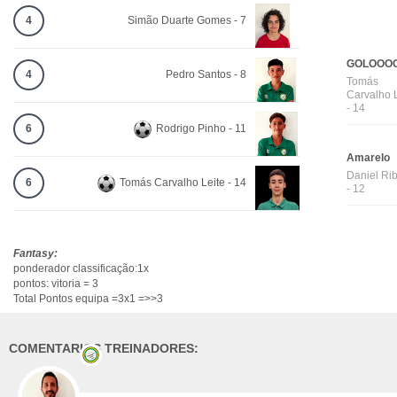
4
Simão Duarte Gomes - 7
GOLOOOO
4
Pedro Santos - 8
Tomás
Carvalho 
- 14
6
Rodrigo Pinho - 11
Amarelo
Daniel Rib
6
Tomás Carvalho Leite - 14
- 12
Fantasy:
ponderador classificação:1x
pontos: vitoria = 3
Total Pontos equipa =3x1 =>>3
COMENTARIOS TREINADORES: