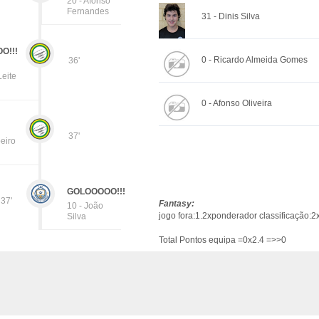
20 - Afonso
Fernandes
31 - Dinis Silva
O!!!
0 - Ricardo Almeida Gomes
36'
Leite
0 - Afonso Oliveira
37'
eiro
GOLOOOOO!!!
37'
Fantasy:
10 - João
jogo fora:1.2xponderador classificação:2
Silva
Total Pontos equipa =0x2.4 =>>0