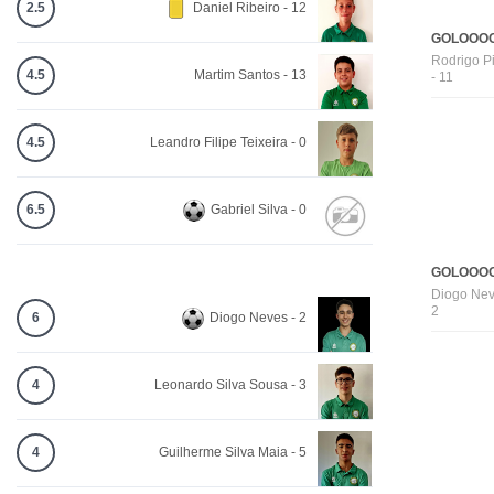
2.5
Daniel Ribeiro - 12
GOLOOOO
Rodrigo P
4.5
Martim Santos - 13
- 11
4.5
Leandro Filipe Teixeira - 0
6.5
Gabriel Silva - 0
GOLOOOO
Diogo Nev
2
6
Diogo Neves - 2
4
Leonardo Silva Sousa - 3
4
Guilherme Silva Maia - 5