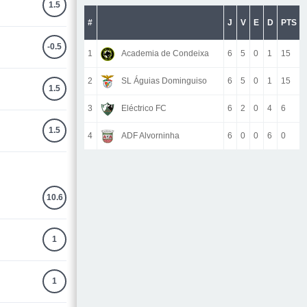
1.5
#
J
V
E
D
PTS
-0.5
1
Academia de Condeixa
6
5
0
1
15
2
SL Águias Dominguiso
6
5
0
1
15
1.5
3
Eléctrico FC
6
2
0
4
6
1.5
4
ADF Alvorninha
6
0
0
6
0
10.6
1
1