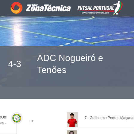
ADC Nogueiró e
4-3
Tenões
O!!!
7 - Guilherme Pedras Maçana
10'
va -