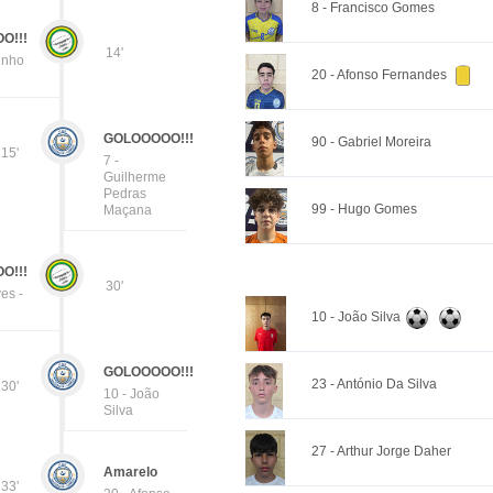
8 - Francisco Gomes
O!!!
14'
inho
20 - Afonso Fernandes
GOLOOOOO!!!
90 - Gabriel Moreira
15'
7 -
Guilherme
Pedras
99 - Hugo Gomes
Maçana
O!!!
30'
es -
10 - João Silva
GOLOOOOO!!!
23 - António Da Silva
30'
10 - João
Silva
27 - Arthur Jorge Daher
Amarelo
33'