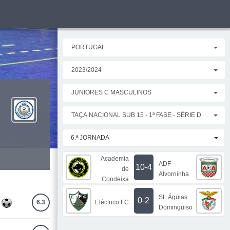
PORTUGAL
2023/2024
JUNIORES C MASCULINOS
TAÇA NACIONAL SUB 15 - 1ª FASE - SÉRIE D
6.ª JORNADA
Academia
ADF
10-4
de
Alvorninha
Condeixa
SL Águias
0-2
Eléctrico FC
6.3
Dominguiso