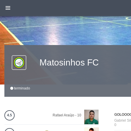
Matosinhos FC
terminado
GOLOOOO
4.5
Rafael Araújo - 10
Gabriel Sil
0