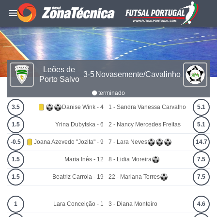
Leões de
3-5
Novasemente/Cavalinho
Porto Salvo
terminado
3.5
Danise Wink - 4
1 - Sandra Vanessa Carvalho
5.1
1.5
Yrina Dubytska - 6
2 - Nancy Mercedes Freitas
5.1
-0.5
Joana Azevedo "Jozita" - 9
7 - Lara Neves
14.7
1.5
Maria Inês - 12
8 - Lidia Moreira
7.5
1.5
Beatriz Carrola - 19
22 - Mariana Torres
7.5
1
Lara Conceição - 1
3 - Diana Monteiro
4.6