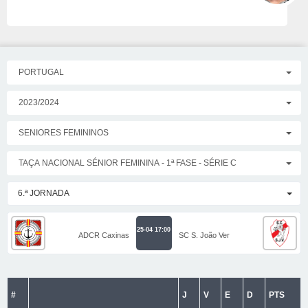
PORTUGAL
2023/2024
SENIORES FEMININOS
TAÇA NACIONAL SÉNIOR FEMININA - 1ª FASE - SÉRIE C
6.ª JORNADA
25-04 17:00
ADCR Caxinas
SC S. João Ver
#
J
V
E
D
PTS