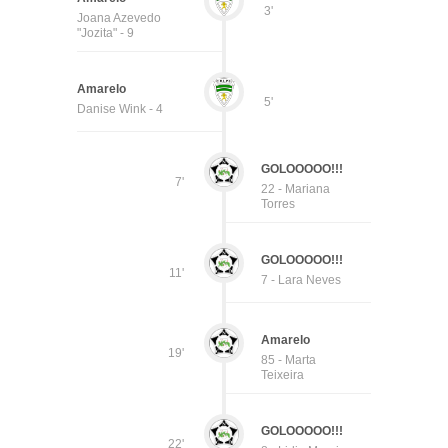
3'
Joana Azevedo
"Jozita" - 9
Amarelo
5'
Danise Wink - 4
GOLOOOOO!!!
7'
22 - Mariana
Torres
GOLOOOOO!!!
11'
7 - Lara Neves
Amarelo
19'
85 - Marta
Teixeira
GOLOOOOO!!!
22'