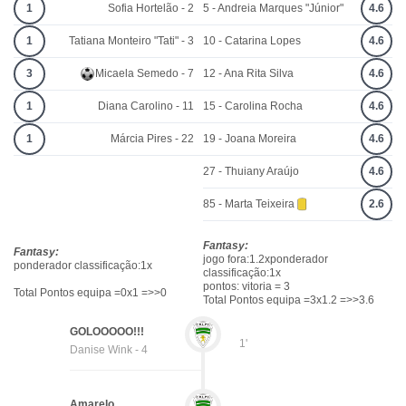
1
Sofia Hortelão - 2
5 - Andreia Marques "Júnior"
4.6
1
Tatiana Monteiro "Tati" - 3
10 - Catarina Lopes
4.6
3
Micaela Semedo - 7
12 - Ana Rita Silva
4.6
1
Diana Carolino - 11
15 - Carolina Rocha
4.6
1
Márcia Pires - 22
19 - Joana Moreira
4.6
27 - Thuiany Araújo
4.6
85 - Marta Teixeira
2.6
Fantasy:
Fantasy:
jogo fora:1.2xponderador
ponderador classificação:1x
classificação:1x
pontos: vitoria = 3
Total Pontos equipa =0x1 =>>0
Total Pontos equipa =3x1.2 =>>3.6
GOLOOOOO!!!
1'
Danise Wink - 4
Amarelo