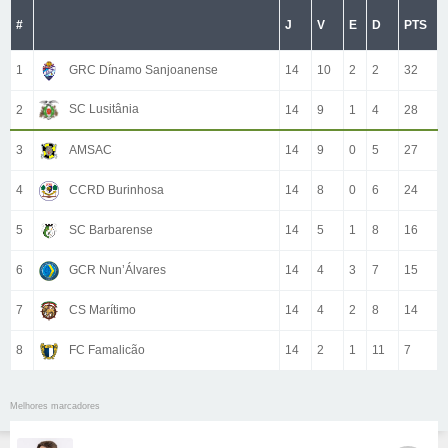
#
J
V
E
D
PTS
1
GRC Dínamo Sanjoanense
14
10
2
2
32
SC Lusitânia
2
14
9
1
4
28
3
AMSAC
14
9
0
5
27
4
CCRD Burinhosa
14
8
0
6
24
5
SC Barbarense
14
5
1
8
16
6
GCR Nun’Álvares
14
4
3
7
15
7
CS Marítimo
14
4
2
8
14
8
FC Famalicão
14
2
1
11
7
Melhores marcadores