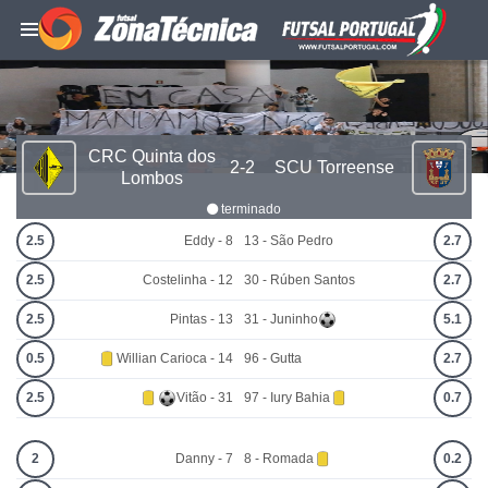
CRC Quinta dos
2-2
SCU Torreense
Lombos
terminado
2.5
Eddy - 8
13 - São Pedro
2.7
2.5
Costelinha - 12
30 - Rúben Santos
2.7
2.5
Pintas - 13
31 - Juninho
5.1
0.5
Willian Carioca - 14
96 - Gutta
2.7
2.5
Vitão - 31
97 - Iury Bahia
0.7
2
Danny - 7
8 - Romada
0.2