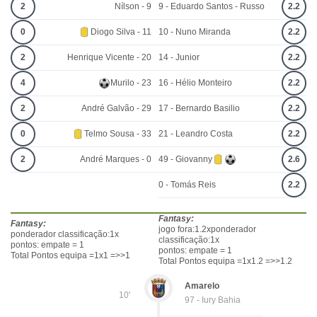
2
Nílson - 9
9 - Eduardo Santos - Russo
2.2
0
Diogo Silva - 11
10 - Nuno Miranda
2.2
2
Henrique Vicente - 20
14 - Junior
2.2
4
Murilo - 23
16 - Hélio Monteiro
2.2
2
André Galvão - 29
17 - Bernardo Basilio
2.2
0
Telmo Sousa - 33
21 - Leandro Costa
2.2
2
André Marques - 0
49 - Giovanny
2.6
0 - Tomás Reis
2.2
Fantasy:
Fantasy:
jogo fora:1.2xponderador
ponderador classificação:1x
classificação:1x
pontos: empate = 1
pontos: empate = 1
Total Pontos equipa =1x1 =>>1
Total Pontos equipa =1x1.2 =>>1.2
Amarelo
10'
97 - Iury Bahia