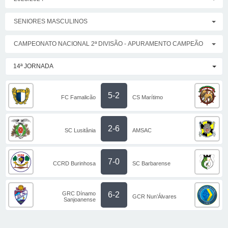
SENIORES MASCULINOS
CAMPEONATO NACIONAL 2ª DIVISÃO - APURAMENTO CAMPEÃO
14ª JORNADA
5-2
FC Famalicão
CS Marítimo
2-6
SC Lusitânia
AMSAC
7-0
CCRD Burinhosa
SC Barbarense
GRC Dínamo
6-2
GCR Nun’Álvares
Sanjoanense