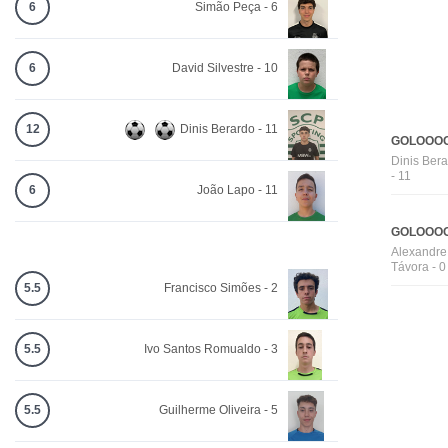
6
Simão Peça - 6
6
David Silvestre - 10
12
Dinis Berardo - 11
GOLOOOO
Dinis Ber
- 11
6
João Lapo - 11
GOLOOOO
Alexandre
Távora - 0
5.5
Francisco Simões - 2
5.5
Ivo Santos Romualdo - 3
5.5
Guilherme Oliveira - 5