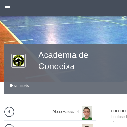
Academia de
Condeixa
terminado
GOLOOOO
6
Diogo Mateus - 4
Henrique 
- 7