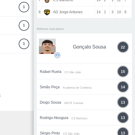
7
CS Marítimo
14
2
1
11
7
1
8
AD Jorge Antunes
14
1
3
10
6
1
Melhores marcadores
1
Gonçalo Sousa
22
Rafael Ruela
15
CS São João
Simão Peça
14
Academia de Condeixa
x
Diogo Sousa
13
ADCR Caxinas
Rodrigo Atouguia
13
CS Marítimo
Sérgio Pinto
13
CS São João