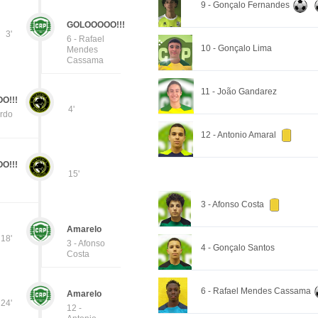
9 - Gonçalo Fernandes
GOLOOOOO!!!
3'
6 - Rafael
10 - Gonçalo Lima
Mendes
Cassama
11 - João Gandarez
O!!!
4'
ardo
12 - Antonio Amaral
O!!!
15'
3 - Afonso Costa
Amarelo
18'
3 - Afonso
4 - Gonçalo Santos
Costa
6 - Rafael Mendes Cassama
Amarelo
24'
12 -