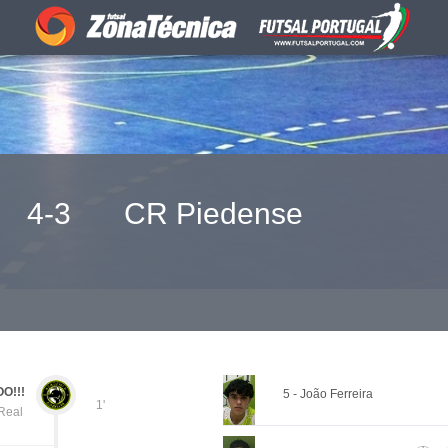
4-3
CR Piedense
O!!!
5 - João Ferreira
1'
Real