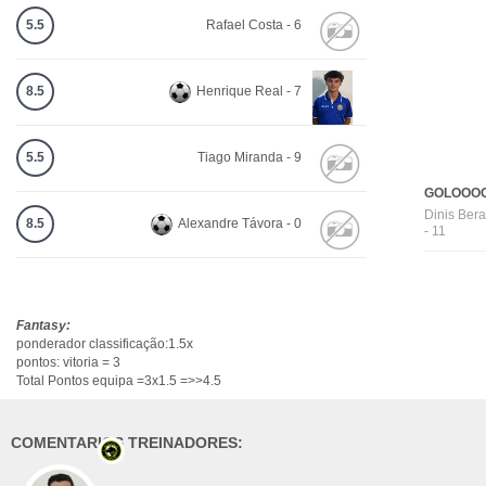
5.5
Rafael Costa - 6
8.5
Henrique Real - 7
5.5
Tiago Miranda - 9
GOLOOOO
Dinis Ber
8.5
Alexandre Távora - 0
- 11
Fantasy:
ponderador classificação:1.5x
pontos: vitoria = 3
Total Pontos equipa =3x1.5 =>>4.5
COMENTARIOS TREINADORES: