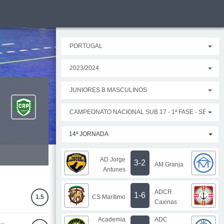
PORTUGAL
2023/2024
JUNIORES B MASCULINOS
CAMPEONATO NACIONAL SUB 17 - 1ª FASE - SÉRIE 
14ª JORNADA
AD Jorge
3-2
AM Granja
Antunes
ADCR
1-6
CS Marítimo
1.5
Caxinas
Academia
ADC