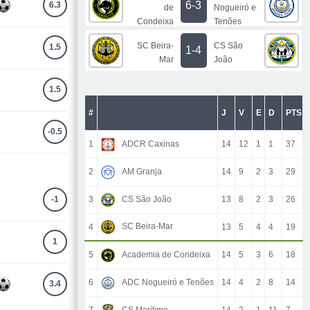
6-3
6.3
de
Nogueiró e
Condeixa
Tenões
SC Beira-
CS São
1.5
1-4
Mar
João
1.5
#
J
V
E
D
PTS
-0.5
1
ADCR Caxinas
14
12
1
1
37
2
AM Granja
14
9
2
3
29
3
CS São João
13
8
2
3
26
-1
SC Beira-Mar
4
13
5
4
4
19
1
5
Academia de Condeixa
14
5
3
6
18
6
ADC Nogueiró e Tenões
14
4
2
8
14
3.4