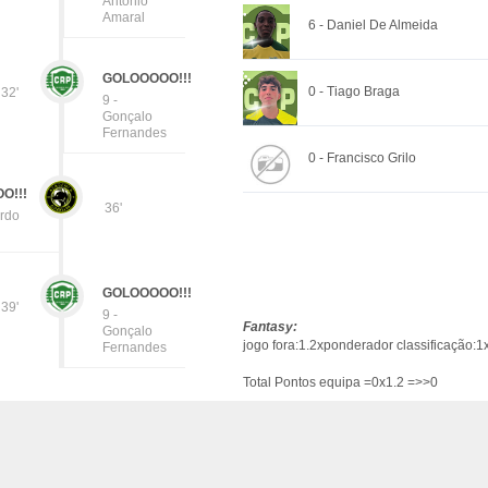
Antonio
Amaral
6 - Daniel De Almeida
GOLOOOOO!!!
0 - Tiago Braga
32'
9 -
Gonçalo
Fernandes
0 - Francisco Grilo
O!!!
36'
ardo
GOLOOOOO!!!
39'
9 -
Fantasy:
Gonçalo
jogo fora:1.2xponderador classificação:1
Fernandes
Total Pontos equipa =0x1.2 =>>0