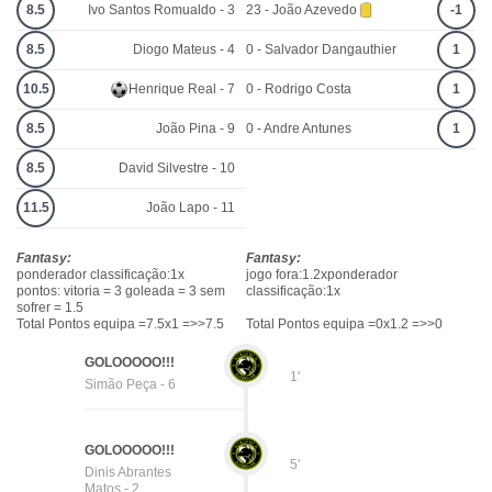
8.5
Ivo Santos Romualdo - 3
23 - João Azevedo
-1
8.5
Diogo Mateus - 4
0 - Salvador Dangauthier
1
10.5
Henrique Real - 7
0 - Rodrigo Costa
1
8.5
João Pina - 9
0 - Andre Antunes
1
8.5
David Silvestre - 10
11.5
João Lapo - 11
Fantasy:
Fantasy:
ponderador classificação:1x
jogo fora:1.2xponderador
pontos: vitoria = 3 goleada = 3 sem
classificação:1x
sofrer = 1.5
Total Pontos equipa =7.5x1 =>>7.5
Total Pontos equipa =0x1.2 =>>0
GOLOOOOO!!!
1'
Simão Peça - 6
GOLOOOOO!!!
5'
Dinis Abrantes
Matos - 2