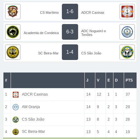
1-6
CS Marítimo
ADCR Caxinas
ADC Nogueiró e
6-3
Academia de Condeixa
Tenões
1-4
SC Beira-Mar
CS São João
#
J
V
E
D
PTS
1
ADCR Caxinas
14
12
1
1
37
2
AM Granja
14
9
2
3
29
3
CS São João
13
8
2
3
26
SC Beira-Mar
4
13
5
4
4
19