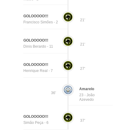
GOLOOOOO!!!
21'
Francisco Simões - 2
GOLOOOOO!!!
21'
Dinis Berardo - 11
GOLOOOOO!!!
27'
Henrique Real - 7
Amarelo
36'
23 - João
Azevedo
GOLOOOOO!!!
37'
Simão Peça - 6