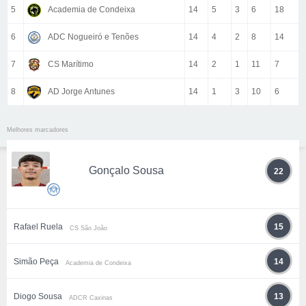
5
Academia de Condeixa
14
5
3
6
18
6
ADC Nogueiró e Tenões
14
4
2
8
14
7
CS Marítimo
14
2
1
11
7
8
AD Jorge Antunes
14
1
3
10
6
Melhores marcadores
Gonçalo Sousa
22
Rafael Ruela
15
CS São João
Simão Peça
14
Academia de Condeixa
Diogo Sousa
13
ADCR Caxinas