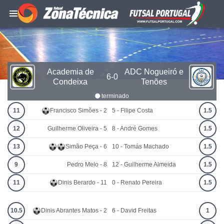
Academia de
ADC Nogueiró e
6-0
Condeixa
Tenões
terminado
11
Francisco Simões - 2
5 - Filipe Costa
1.5
12
Guilherme Oliveira - 5
8 - André Gomes
1.5
13
Simão Peça - 6
10 - Tomás Machado
1.5
9
Pedro Melo - 8
12 - Guilherme Almeida
1.5
11
Dinis Berardo - 11
0 - Renato Pereira
1.5
10.5
Dinis Abrantes Matos - 2
6 - David Freitas
1