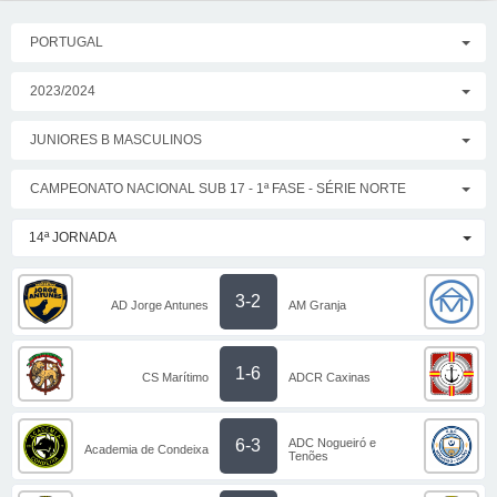
PORTUGAL
2023/2024
JUNIORES B MASCULINOS
CAMPEONATO NACIONAL SUB 17 - 1ª FASE - SÉRIE NORTE
14ª JORNADA
3-2
AD Jorge Antunes
AM Granja
1-6
CS Marítimo
ADCR Caxinas
ADC Nogueiró e
6-3
Academia de Condeixa
Tenões