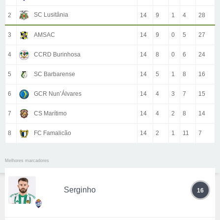
SC Lusitânia
2
14
9
1
4
28
3
AMSAC
14
9
0
5
27
4
CCRD Burinhosa
14
8
0
6
24
5
SC Barbarense
14
5
1
8
16
6
GCR Nun’Álvares
14
4
3
7
15
7
CS Marítimo
14
4
2
8
14
8
FC Famalicão
14
2
1
11
7
Melhores marcadores
Serginho
16