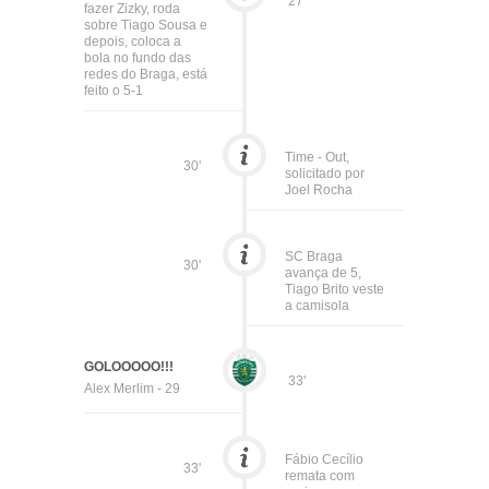
27'
fazer Zizky, roda
sobre Tiago Sousa e
depois, coloca a
bola no fundo das
redes do Braga, está
feito o 5-1
Time - Out,
30'
solicitado por
Joel Rocha
SC Braga
30'
avança de 5,
Tiago Brito veste
a camisola
GOLOOOOO!!!
33'
Alex Merlim - 29
Fábio Cecílio
33'
remata com