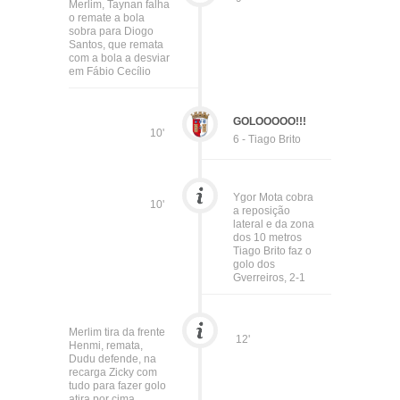
Merlim, Taynan falha
o remate a bola
sobra para Diogo
Santos, que remata
com a bola a desviar
em Fábio Cecílio
GOLOOOOO!!!
10'
6 - Tiago Brito
Ygor Mota cobra
10'
a reposição
lateral e da zona
dos 10 metros
Tiago Brito faz o
golo dos
Gverreiros, 2-1
Merlim tira da frente
12'
Henmi, remata,
Dudu defende, na
recarga Zicky com
tudo para fazer golo
atira por cima