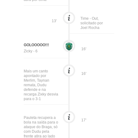
Time - Out,
13'
solicitado por
Joel Rocha
GOLOOOOO!!!
16'
Zicky - 6
Mais um canto
16'
apontado por
Merlim, Taynan
remata, Dudu
defende e na
recarga Zixky desvia
para o 3-1
Pauleta recupera a
17'
bola na saída para o
ataque do Braga, só
com Dudu pela
frente atira ao lado