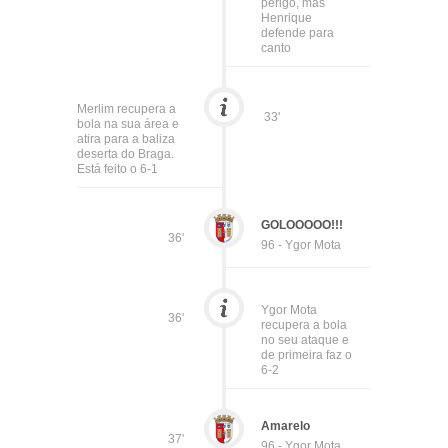
perigo, mas
Henrique
defende para
canto
Merlim recupera a
33'
bola na sua área e
atira para a baliza
deserta do Braga.
Está feito o 6-1
GOLOOOOO!!!
36'
96 - Ygor Mota
Ygor Mota
36'
recupera a bola
no seu ataque e
de primeira faz o
6-2
Amarelo
37'
96 - Ygor Mota