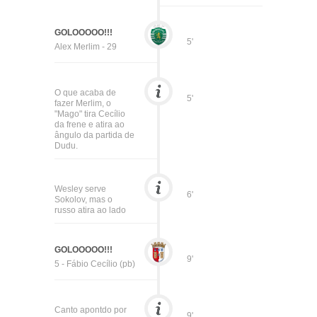
GOLOOOOO!!!
5'
Alex Merlim - 29
O que acaba de
5'
fazer Merlim, o
"Mago" tira Cecílio
da frene e atira ao
ângulo da partida de
Dudu.
Wesley serve
6'
Sokolov, mas o
russo atira ao lado
GOLOOOOO!!!
9'
5 - Fábio Cecílio (pb)
Canto apontdo por
9'