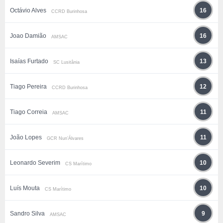
Octávio Alves
16
CCRD Burinhosa
Joao Damião
16
AMSAC
Isaías Furtado
13
SC Lusitânia
Tiago Pereira
12
CCRD Burinhosa
Tiago Correia
11
AMSAC
João Lopes
11
GCR Nun’Álvares
Leonardo Severim
10
CS Marítimo
Luís Mouta
10
CS Marítimo
Sandro Silva
9
AMSAC