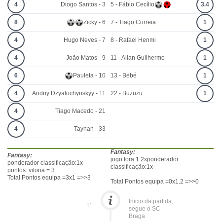
4
Diogo Santos - 3
5 - Fábio Cecílio
3.4
8
Zicky - 6
7 - Tiago Correia
1
4
Hugo Neves - 7
8 - Rafael Henmi
1
4
João Matos - 9
11 - Allan Guilherme
1
6
Pauleta - 10
13 - Bebé
1
4
Andriy Dzyalochynskyy - 11
22 - Buzuzu
1
4
Tiago Macedo - 21
4
Taynan - 33
Fantasy:
Fantasy:
jogo fora:1.2xponderador
ponderador classificação:1x
classificação:1x
pontos: vitoria = 3
Total Pontos equipa =3x1 =>>3
Total Pontos equipa =0x1.2 =>>0
Inicio da partida,
1'
segue o SC
Braga