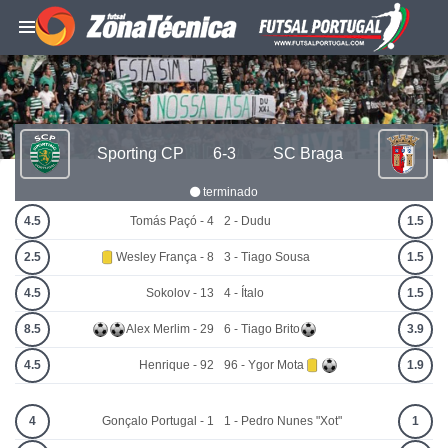
Sporting CP
6-3
SC Braga
terminado
4.5
Tomás Paçó - 4
2 - Dudu
1.5
2.5
Wesley França - 8
3 - Tiago Sousa
1.5
4.5
Sokolov - 13
4 - Ítalo
1.5
8.5
Alex Merlim - 29
6 - Tiago Brito
3.9
4.5
Henrique - 92
96 - Ygor Mota
1.9
4
Gonçalo Portugal - 1
1 - Pedro Nunes "Xot"
1