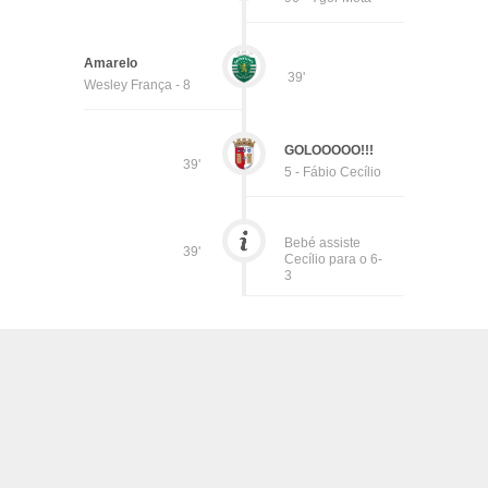
Amarelo
39'
Wesley França - 8
GOLOOOOO!!!
39'
5 - Fábio Cecílio
Bebé assiste
39'
Cecílio para o 6-
3