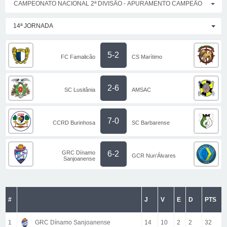
CAMPEONATO NACIONAL 2ª DIVISÃO - APURAMENTO CAMPEÃO
14ª JORNADA
5-2
FC Famalicão
CS Marítimo
2-6
SC Lusitânia
AMSAC
7-0
CCRD Burinhosa
SC Barbarense
GRC Dínamo
6-2
GCR Nun’Álvares
Sanjoanense
#
J
V
E
D
PTS
1
GRC Dínamo Sanjoanense
14
10
2
2
32