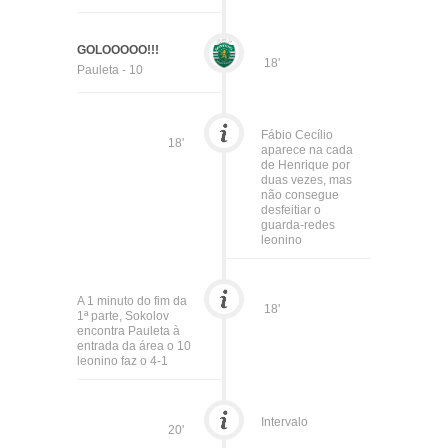
GOLOOOOO!!!
18'
Pauleta - 10
Fábio Cecílio
18'
aparece na cada
de Henrique por
duas vezes, mas
não consegue
desfeitiar o
guarda-redes
leonino
A 1 minuto do fim da
18'
1ª parte, Sokolov
encontra Pauleta à
entrada da área o 10
leonino faz o 4-1
Intervalo
20'