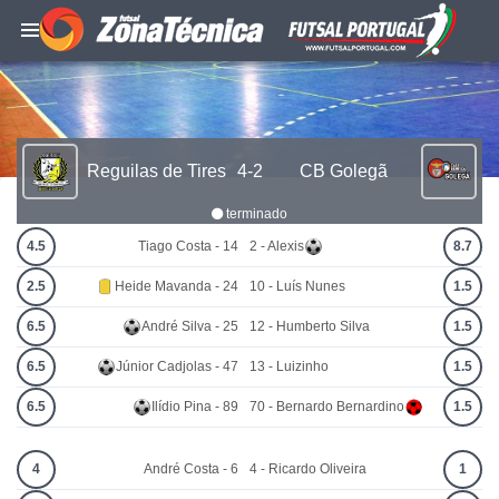
Reguilas de Tires
4-2
CB Golegã
terminado
4.5
Tiago Costa - 14
2 - Alexis
8.7
2.5
Heide Mavanda - 24
10 - Luís Nunes
1.5
6.5
André Silva - 25
12 - Humberto Silva
1.5
6.5
Júnior Cadjolas - 47
13 - Luizinho
1.5
6.5
Ilídio Pina - 89
70 - Bernardo Bernardino
1.5
4
André Costa - 6
4 - Ricardo Oliveira
1