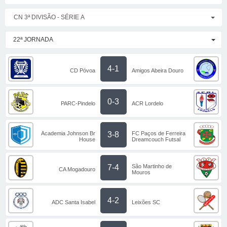
CN 3ª DIVISÃO - SÉRIE A
22ª JORNADA
4-1
CD Póvoa
Amigos Abeira Douro
0-3
PARC-Pindelo
ACR Lordelo
Academia Johnson Br
FC Paços de Ferreira
3-8
House
Dreamcouch Futsal
São Martinho de
7-4
CA Mogadouro
Mouros
4-2
ADC Santa Isabel
Leixões SC