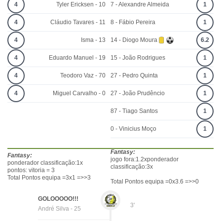
4
Tyler Ericksen - 10
7 - Alexandre Almeida
1
4
Cláudio Tavares - 11
8 - Fábio Pereira
1
4
Isma - 13
14 - Diogo Moura
6.2
4
Eduardo Manuel - 19
15 - João Rodrigues
1
4
Teodoro Vaz - 70
27 - Pedro Quinta
1
4
Miguel Carvalho - 0
27 - João Prudêncio
1
87 - Tiago Santos
1
0 - Vinicius Moço
1
Fantasy:
Fantasy:
jogo fora:1.2xponderador
ponderador classificação:1x
classificação:3x
pontos: vitoria = 3
Total Pontos equipa =3x1 =>>3
Total Pontos equipa =0x3.6 =>>0
GOLOOOOO!!!
3'
André Silva - 25