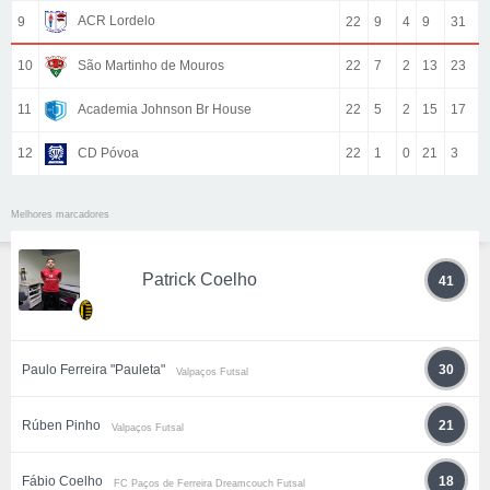
ACR Lordelo
9
22
9
4
9
31
10
São Martinho de Mouros
22
7
2
13
23
11
Academia Johnson Br House
22
5
2
15
17
12
CD Póvoa
22
1
0
21
3
Melhores marcadores
Patrick Coelho
41
Paulo Ferreira "Pauleta"
30
Valpaços Futsal
Rúben Pinho
21
Valpaços Futsal
Fábio Coelho
18
FC Paços de Ferreira Dreamcouch Futsal