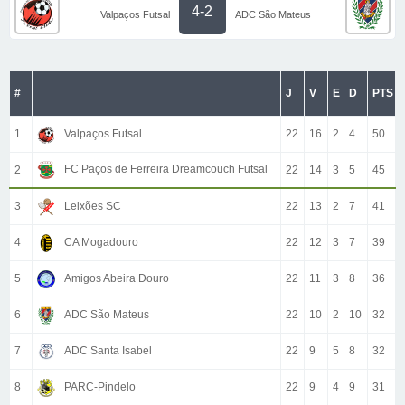
4-2
Valpaços Futsal
ADC São Mateus
#
J
V
E
D
PTS
1
Valpaços Futsal
22
16
2
4
50
FC Paços de Ferreira Dreamcouch Futsal
2
22
14
3
5
45
3
Leixões SC
22
13
2
7
41
4
CA Mogadouro
22
12
3
7
39
5
Amigos Abeira Douro
22
11
3
8
36
6
ADC São Mateus
22
10
2
10
32
7
ADC Santa Isabel
22
9
5
8
32
8
PARC-Pindelo
22
9
4
9
31