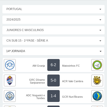
PORTUGAL
2024/2025
JUNIORES C MASCULINOS
CN SUB 15 - 1ª FASE - SÉRIE A
14ª JORNADA
6-2
AM Granja
Matosinhos FC
GRC Dínamo
5-0
ACR Vale Cambra
Sanjoanense
ADC Nogueiró e
1-4
GCR Nun’Álvares
Tenões