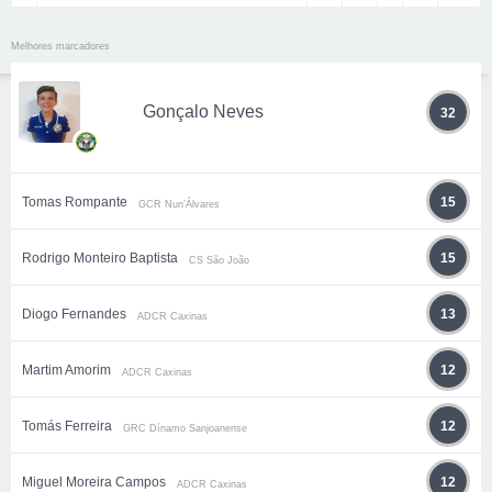
Melhores marcadores
Gonçalo Neves
32
Tomas Rompante
15
GCR Nun’Álvares
Rodrigo Monteiro Baptista
15
CS São João
Diogo Fernandes
13
ADCR Caxinas
Martim Amorim
12
ADCR Caxinas
Tomás Ferreira
12
GRC Dínamo Sanjoanense
Miguel Moreira Campos
12
ADCR Caxinas