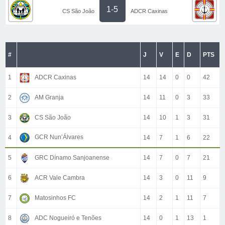
1-5
CS São João
ADCR Caxinas
#
J
V
E
D
PTS
1
ADCR Caxinas
14
14
0
0
42
2
AM Granja
14
11
0
3
33
3
CS São João
14
10
1
3
31
GCR Nun’Álvares
4
14
7
1
6
22
5
GRC Dínamo Sanjoanense
14
7
0
7
21
6
ACR Vale Cambra
14
3
0
11
9
7
Matosinhos FC
14
2
1
11
7
8
ADC Nogueiró e Tenões
14
0
1
13
1