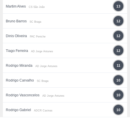
Martim Alves
13
CS São João
Bruno Barros
12
SC Braga
Dinis Oliveira
12
PAC Peniche
Tiago Ferreira
12
AD Jorge Antunes
Rodrigo Miranda
11
AD Jorge Antunes
Rodrigo Carvalho
10
SC Braga
Rodrigo Vasconcelos
10
AD Jorge Antunes
Rodrigo Gabriel
10
ADCR Caxinas