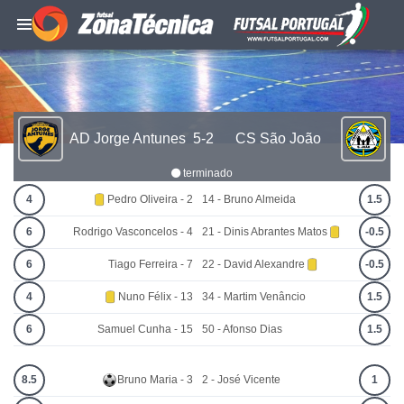
AD Jorge Antunes
5-2
CS São João
terminado
4
Pedro Oliveira - 2
14 - Bruno Almeida
1.5
6
Rodrigo Vasconcelos - 4
21 - Dinis Abrantes Matos
-0.5
6
Tiago Ferreira - 7
22 - David Alexandre
-0.5
4
Nuno Félix - 13
34 - Martim Venâncio
1.5
6
Samuel Cunha - 15
50 - Afonso Dias
1.5
8.5
Bruno Maria - 3
2 - José Vicente
1