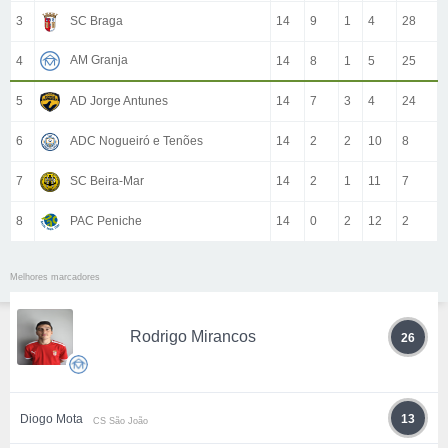
3
SC Braga
14
9
1
4
28
AM Granja
4
14
8
1
5
25
5
AD Jorge Antunes
14
7
3
4
24
6
ADC Nogueiró e Tenões
14
2
2
10
8
7
SC Beira-Mar
14
2
1
11
7
8
PAC Peniche
14
0
2
12
2
Melhores marcadores
Rodrigo Mirancos
26
Diogo Mota
13
CS São João