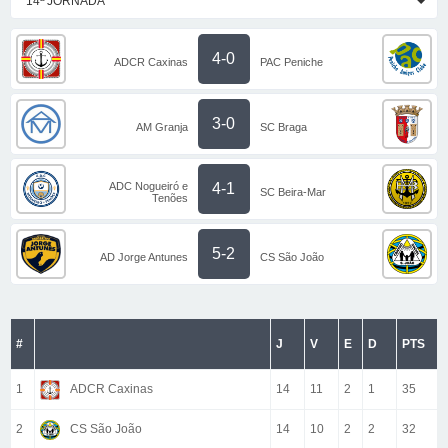
14ª JORNADA
4-0
ADCR Caxinas
PAC Peniche
3-0
AM Granja
SC Braga
ADC Nogueiró e
4-1
SC Beira-Mar
Tenões
5-2
AD Jorge Antunes
CS São João
#
J
V
E
D
PTS
1
ADCR Caxinas
14
11
2
1
35
2
CS São João
14
10
2
2
32