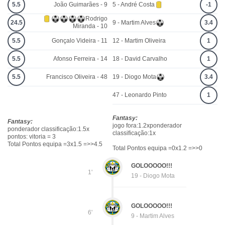
5.5
João Guimarães - 9
5 - André Costa
-1
Rodrigo
24.5
9 - Martim Alves
3.4
Miranda - 10
5.5
Gonçalo Videira - 11
12 - Martim Oliveira
1
5.5
Afonso Ferreira - 14
18 - David Carvalho
1
5.5
Francisco Oliveira - 48
19 - Diogo Mota
3.4
47 - Leonardo Pinto
1
Fantasy:
Fantasy:
jogo fora:1.2xponderador
ponderador classificação:1.5x
classificação:1x
pontos: vitoria = 3
Total Pontos equipa =3x1.5 =>>4.5
Total Pontos equipa =0x1.2 =>>0
GOLOOOOO!!!
1'
19 - Diogo Mota
GOLOOOOO!!!
6'
9 - Martim Alves