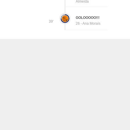
Almeida
GOLOOOOO!!!
39'
26 - Ana Morais