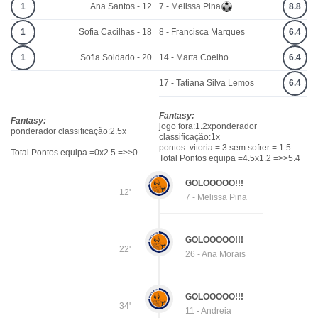
1
Ana Santos - 12
7 - Melissa Pina
8.8
1
Sofia Cacilhas - 18
8 - Francisca Marques
6.4
1
Sofia Soldado - 20
14 - Marta Coelho
6.4
17 - Tatiana Silva Lemos
6.4
Fantasy:
Fantasy:
jogo fora:1.2xponderador
ponderador classificação:2.5x
classificação:1x
pontos: vitoria = 3 sem sofrer = 1.5
Total Pontos equipa =0x2.5 =>>0
Total Pontos equipa =4.5x1.2 =>>5.4
GOLOOOOO!!!
12'
7 - Melissa Pina
GOLOOOOO!!!
22'
26 - Ana Morais
GOLOOOOO!!!
34'
11 - Andreia