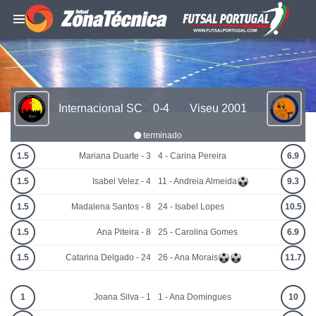
Internacional SC
0-4
Viseu 2001
terminado
1.5
Mariana Duarte - 3
4 - Carina Pereira
6.9
1.5
Isabel Velez - 4
11 - Andreia Almeida
9.3
1.5
Madalena Santos - 8
24 - Isabel Lopes
10.5
1.5
Ana Piteira - 8
25 - Carolina Gomes
6.9
1.5
Catarina Delgado - 24
26 - Ana Morais
11.7
1
Joana Silva - 1
1 - Ana Domingues
10