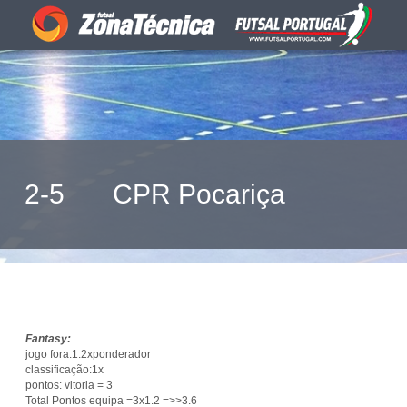
2-5
CPR Pocariça
Fantasy:
jogo fora:1.2xponderador
classificação:1x
pontos: vitoria = 3
Total Pontos equipa =3x1.2 =>>3.6