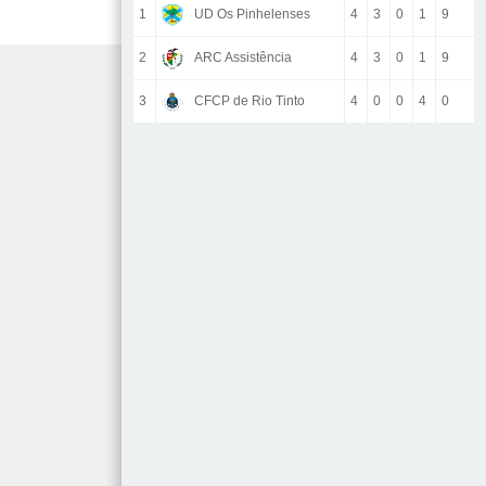
1
UD Os Pinhelenses
4
3
0
1
9
2
ARC Assistência
4
3
0
1
9
3
CFCP de Rio Tinto
4
0
0
4
0