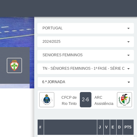
PORTUGAL
2024/2025
SENIORES FEMININOS
TN - SÉNIORES FEMININOS - 1ª FASE - SÉRIE C
6.ª JORNADA
CFCP de
ARC
2-6
Rio Tinto
Assistência
#
J
V
E
D
PTS