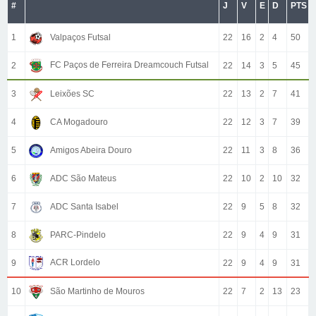
#
J
V
E
D
PTS
1
Valpaços Futsal
22
16
2
4
50
FC Paços de Ferreira Dreamcouch Futsal
2
22
14
3
5
45
3
Leixões SC
22
13
2
7
41
4
CA Mogadouro
22
12
3
7
39
5
Amigos Abeira Douro
22
11
3
8
36
6
ADC São Mateus
22
10
2
10
32
7
ADC Santa Isabel
22
9
5
8
32
8
PARC-Pindelo
22
9
4
9
31
ACR Lordelo
9
22
9
4
9
31
10
São Martinho de Mouros
22
7
2
13
23