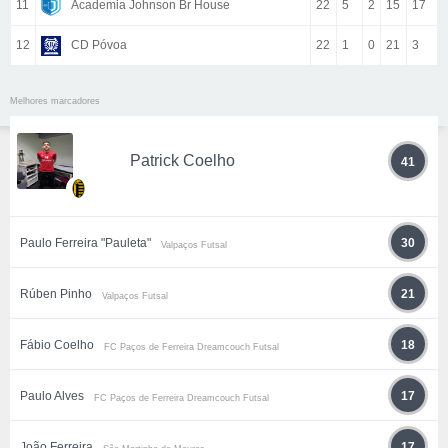
11
Academia Johnson Br House
22
5
2
15
17
12
CD Póvoa
22
1
0
21
3
Melhores marcadores
Patrick Coelho
41
Paulo Ferreira "Pauleta"
30
Valpaços Futsal
Rúben Pinho
21
Valpaços Futsal
Fábio Coelho
18
FC Paços de Ferreira Dreamcouch Futsal
Paulo Alves
17
FC Paços de Ferreira Dreamcouch Futsal
João Ferreira
17