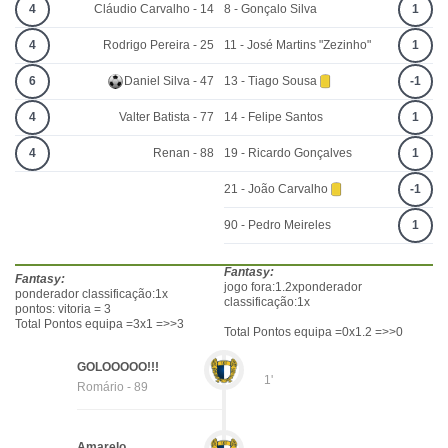
4
Cláudio Carvalho - 14
8 - Gonçalo Silva
1
4
Rodrigo Pereira - 25
11 - José Martins "Zezinho"
1
6
Daniel Silva - 47
13 - Tiago Sousa
-1
4
Valter Batista - 77
14 - Felipe Santos
1
4
Renan - 88
19 - Ricardo Gonçalves
1
21 - João Carvalho
-1
90 - Pedro Meireles
1
Fantasy:
Fantasy:
jogo fora:1.2xponderador
ponderador classificação:1x
classificação:1x
pontos: vitoria = 3
Total Pontos equipa =3x1 =>>3
Total Pontos equipa =0x1.2 =>>0
GOLOOOOO!!!
1'
Romário - 89
Amarelo