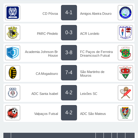
4-1
CD Póvoa
Amigos Abeira Douro
0-3
PARC-Pindelo
ACR Lordelo
Academia Johnson Br
FC Paços de Ferreira
3-8
House
Dreamcouch Futsal
São Martinho de
7-4
CA Mogadouro
Mouros
4-2
ADC Santa Isabel
Leixões SC
4-2
Valpaços Futsal
ADC São Mateus