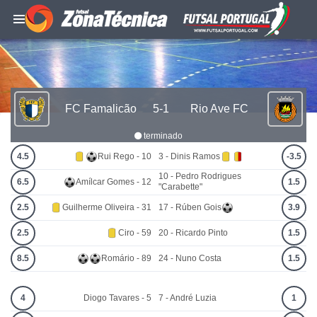
FC Famalicão
5-1
Rio Ave FC
terminado
4.5
Rui Rego - 10
3 - Dinis Ramos
-3.5
10 - Pedro Rodrigues
6.5
Amílcar Gomes - 12
1.5
"Carabette"
2.5
Guilherme Oliveira - 31
17 - Rúben Gois
3.9
2.5
Ciro - 59
20 - Ricardo Pinto
1.5
8.5
Romário - 89
24 - Nuno Costa
1.5
4
Diogo Tavares - 5
7 - André Luzia
1