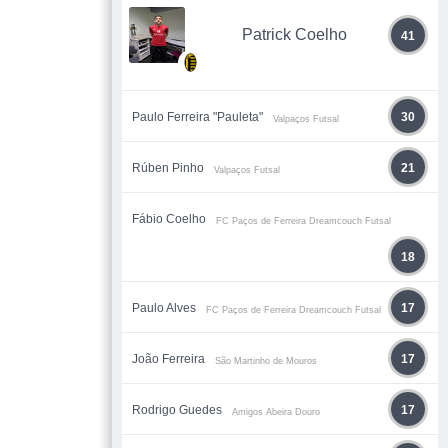
Patrick Coelho
41
Paulo Ferreira "Pauleta"
30
Valpaços Futsal
Rúben Pinho
21
Valpaços Futsal
Fábio Coelho
FC Paços de Ferreira Dreamcouch Futsal
18
Paulo Alves
17
FC Paços de Ferreira Dreamcouch Futsal
João Ferreira
17
São Martinho de Mouros
Rodrigo Guedes
17
Amigos Abeira Douro