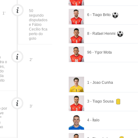
50
1'
6 - Tiago Brito
segundo
disputados
e Fábio
Cecílio fica
8 - Rafael Henmi
perto do
golo
96 - Ygor Mota
e
2'
tra o
es,
 do
 da
ito
1 - Joao Cunha
3 - Tiago Sousa
3'
o por
rve
º
4 - Ítalo
s
ao