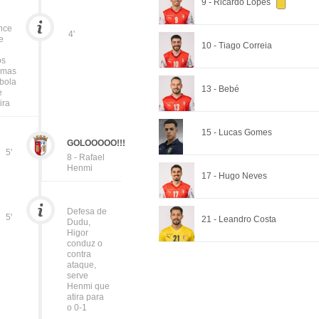
9 - Ricardo Lopes
nce
4'
e
10 - Tiago Correia
os
 mas
 bola
13 - Bebé
e
ira
15 - Lucas Gomes
GOLOOOOO!!!
5'
8 - Rafael
Henmi
17 - Hugo Neves
Defesa de
5'
21 - Leandro Costa
Dudu,
Higor
conduz o
contra
ataque,
serve
Henmi que
atira para
o 0-1