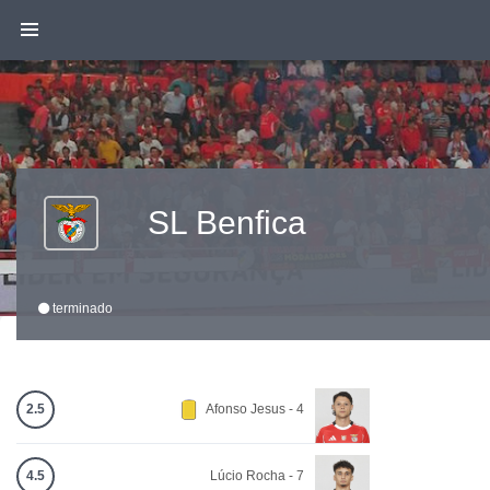
SL Benfica
terminado
2.5
Afonso Jesus - 4
4.5
Lúcio Rocha - 7