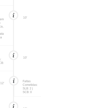
10'
bem
o
ca,
ata
sa
10'
:
CB:
Faltas
12'
Cometidas:
SLB: 2 |
SCB: 0