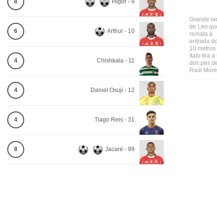
8
Higor - 9
Grande la
de Leo qu
6
Arthur - 10
remata à
entrada d
10 metros
ìtalo tira a
4
Chishkala - 11
dos pés d
Raúl More
4
Daniel Osuji - 12
4
Tiago Reis - 31
8
Jacaré - 99