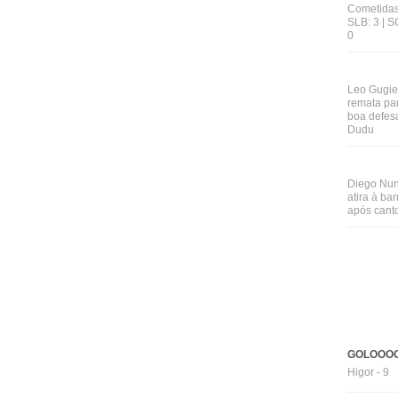
Cometidas
SLB: 3 | S
0
Leo Gugie
remata pa
boa defes
Dudu
Diego Nu
atira à bar
após cant
GOLOOOO
Higor - 9