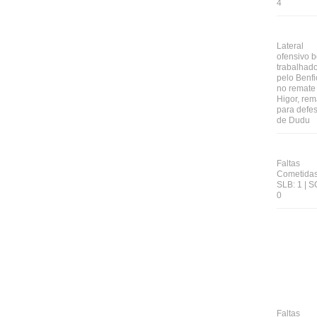
4
Lateral
ofensivo 
trabalhad
pelo Benfi
no remate
Higor, rem
para defe
de Dudu
Faltas
Cometidas
SLB: 1 | S
0
Faltas