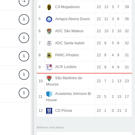
-1
4
CA Mogadouro
22
12
3
7
39
5
Amigos Abeira Douro
22
11
3
8
36
1
6
ADC São Mateus
22
10
2
10
32
1
7
ADC Santa Isabel
22
9
5
8
32
8
PARC-Pindelo
22
9
4
9
31
1
ACR Lordelo
9
22
9
4
9
31
1
São Martinho de
10
22
7
2
13
23
Mouros
1
Academia Johnson Br
11
22
5
2
15
17
House
12
CD Póvoa
22
1
0
21
3
Melhores marcadores