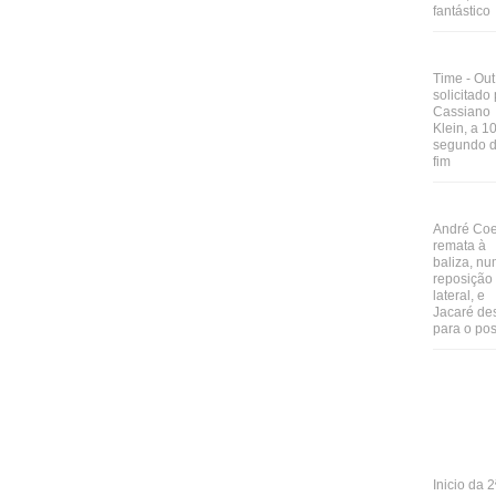
fantástico
Time - Out
solicitado
Cassiano
Klein, a 1
segundo 
fim
André Co
remata à
baliza, n
reposição
lateral, e
Jacaré de
para o pos
Inicio da 2