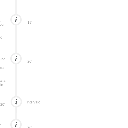
,
19'
 por
0
do
elho
20'
uma
svia
te.
Intervalo
20'
ª
20'