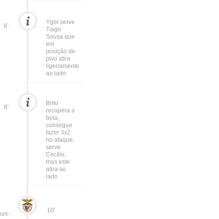
Ygor serve
6'
Tiago
Sousa que
em
posição de
pivo atira
ligeiramente
ao lado
Brito
8'
recupera a
bola,
consegue
fazer 3x2
no ataque,
serve
Cecílio,
mas este
atira ao
lado
10'
sus -