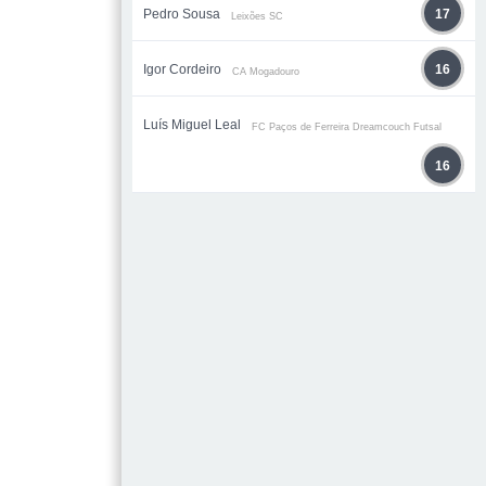
Pedro Sousa
17
Leixões SC
Igor Cordeiro
16
CA Mogadouro
Luís Miguel Leal
FC Paços de Ferreira Dreamcouch Futsal
16