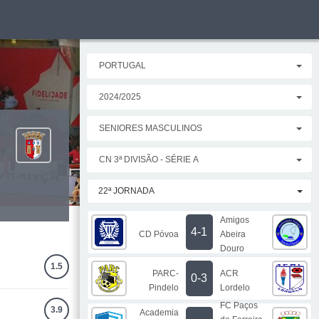
PORTUGAL
2024/2025
SENIORES MASCULINOS
CN 3ª DIVISÃO - SÉRIE A
22ª JORNADA
Amigos
4-1
CD Póvoa
Abeira
Douro
1.5
PARC-
ACR
0-3
Pindelo
Lordelo
FC Paços
3.9
Academia