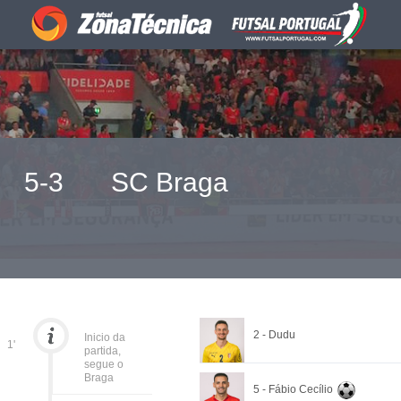
5-3
SC Braga
2 - Dudu
Inicio da
1'
partida,
segue o
Braga
5 - Fábio Cecílio