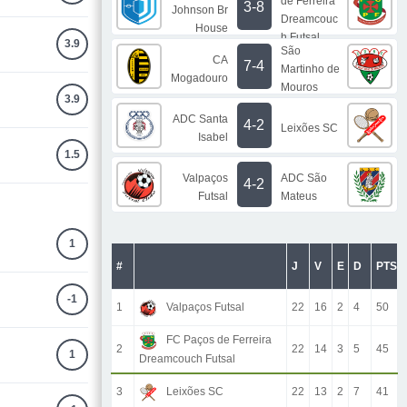
de Ferreira
3-8
Johnson Br
Dreamcouc
House
h Futsal
3.9
São
CA
7-4
Martinho de
Mogadouro
Mouros
3.9
ADC Santa
4-2
Leixões SC
Isabel
1.5
Valpaços
ADC São
4-2
Futsal
Mateus
1
#
J
V
E
D
PTS
-1
1
Valpaços Futsal
22
16
2
4
50
FC Paços de Ferreira
2
22
14
3
5
45
1
Dreamcouch Futsal
3
Leixões SC
22
13
2
7
41