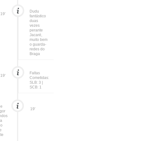
Dudu
19'
fantástico
duas
vezes
perante
Jacaré,
muito bem
o guarda-
redes do
Braga
Faltas
19'
Cometidas:
SLB: 3 |
SCB: 1
de
19'
igor
ndos
da
go
e
te