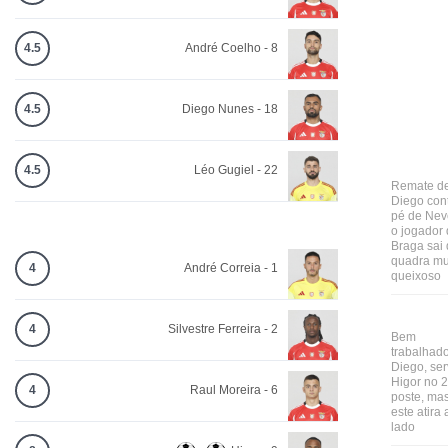
4.5
André Coelho - 8
4.5
Diego Nunes - 18
4.5
Léo Gugiel - 22
Remate d
Diego con
pé de Nev
o jogador
Braga sai
quadra mu
4
André Correia - 1
queixoso
4
Silvestre Ferreira - 2
Bem
trabalhad
Diego, se
Higor no 2
4
Raul Moreira - 6
poste, ma
este atira 
lado