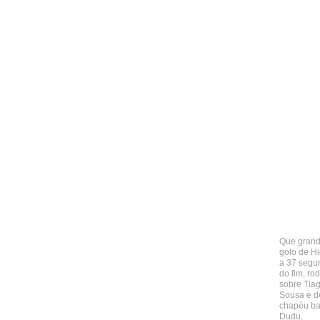
Que gran
golo de H
a 37 segu
do fim, ro
sobre Tia
Sousa e d
chapéu ba
Dudu,