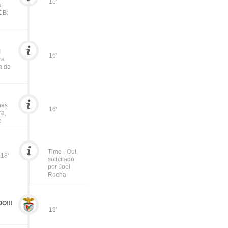
16'
:
CB:
l
16'
ra
a de
nes
16'
ra,
o
Time - Out,
18'
solicitado
por Joel
Rocha
O!!!
19'