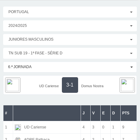
PORTUGAL
2024/2025
JUNIORES MASCULINOS
TN SUB 19 - 1ª FASE - SÉRIE D
6.ª JORNADA
3-1
UD Cariense
Domus Nostra
#
J
V
E
D
PTS
1
UD Cariense
4
3
0
1
9
2
ADRE Palhaça
4
2
1
1
7