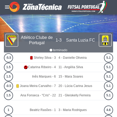
Atlético Clube de
1-3
Santa Luzia FC
Portugal
terminado
-5.5
Shirley Silva - 3
4 - Danielle Oliveira
5.1
1.5
Catarina Ribeiro - 4
11 - Angélia Silva
5.1
1.5
Inês Marques - 6
15 - Mara Soares
5.1
-0.5
Joana Meira Carvalho - 7
20 - Lúcia Carina Jesus
5.1
1.5
Ana Fonseca - "Cris" - 22
21 - Gleiskelly Ferreira
5.1
1
Beatriz Rasões - 1
3 - Maria Rodrigues
4.6