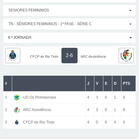
SENIORES FEMININOS
TN - SÉNIORES FEMININOS - 1ª FASE - SÉRIE C
6.ª JORNADA
2-6
CFCP de Rio Tinto
ARC Assistência
#
J
V
E
D
PTS
1
UD Os Pinhelenses
4
3
0
1
9
2
ARC Assistência
4
3
0
1
9
3
CFCP de Rio Tinto
4
0
0
4
0