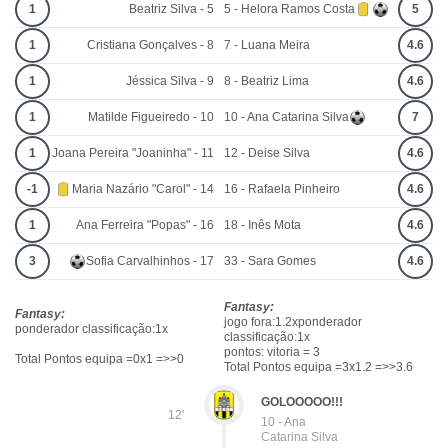
1
Beatriz Silva - 5
5 - Helora Ramos Costa
5
1
Cristiana Gonçalves - 8
7 - Luana Meira
4.6
1
Jéssica Silva - 9
8 - Beatriz Lima
4.6
1
Matilde Figueiredo - 10
10 - Ana Catarina Silva
7
1
Joana Pereira "Joaninha" - 11
12 - Deise Silva
4.6
-1
Maria Nazário "Carol" - 14
16 - Rafaela Pinheiro
4.6
1
Ana Ferreira "Popas" - 16
18 - Inês Mota
4.6
3
Sofia Carvalhinhos - 17
33 - Sara Gomes
4.6
Fantasy:
Fantasy:
jogo fora:1.2xponderador
ponderador classificação:1x
classificação:1x
pontos: vitoria = 3
Total Pontos equipa =0x1 =>>0
Total Pontos equipa =3x1.2 =>>3.6
GOLOOOOO!!!
12'
10 - Ana
Catarina Silva