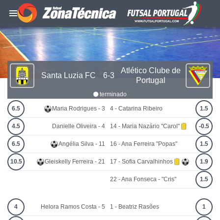
Atlético Clube de
Santa Luzia FC
6-3
Portugal
terminado
6.5
Maria Rodrigues - 3
4 - Catarina Ribeiro
1.5
4.5
Danielle Oliveira - 4
14 - Maria Nazário "Carol"
-0.5
6.5
Angélia Silva - 11
16 - Ana Ferreira "Popas"
1.5
10.5
Gleiskelly Ferreira - 21
17 - Sofia Carvalhinhos
1.9
22 - Ana Fonseca - "Cris"
1.5
4
Helora Ramos Costa - 5
1 - Beatriz Rasões
1