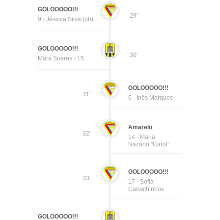
GOLOOOOO!!!
29'
9 - Jéssica Silva (pb)
GOLOOOOO!!!
30'
Mara Soares - 15
GOLOOOOO!!!
31'
6 - Inês Marques
Amarelo
32'
14 - Maria
Nazário "Carol"
GOLOOOOO!!!
33'
17 - Sofia
Carvalhinhos
GOLOOOOO!!!