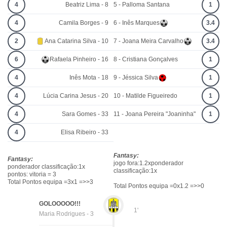
4
Beatriz Lima - 8
5 - Palloma Santana
1
4
Camila Borges - 9
6 - Inês Marques
3.4
2
Ana Catarina Silva - 10
7 - Joana Meira Carvalho
3.4
6
Rafaela Pinheiro - 16
8 - Cristiana Gonçalves
1
4
Inês Mota - 18
9 - Jéssica Silva
1
4
Lúcia Carina Jesus - 20
10 - Matilde Figueiredo
1
4
Sara Gomes - 33
11 - Joana Pereira "Joaninha"
1
4
Elisa Ribeiro - 33
Fantasy:
Fantasy:
jogo fora:1.2xponderador
ponderador classificação:1x
classificação:1x
pontos: vitoria = 3
Total Pontos equipa =3x1 =>>3
Total Pontos equipa =0x1.2 =>>0
GOLOOOOO!!!
1'
Maria Rodrigues - 3