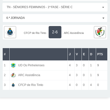
TN - SÉNIORES FEMININOS - 1ª FASE - SÉRIE C
6.ª JORNADA
2-6
CFCP de Rio Tinto
ARC Assistência
#
J
V
E
D
PTS
1
UD Os Pinhelenses
4
3
0
1
9
2
ARC Assistência
4
3
0
1
9
3
CFCP de Rio Tinto
4
0
0
4
0