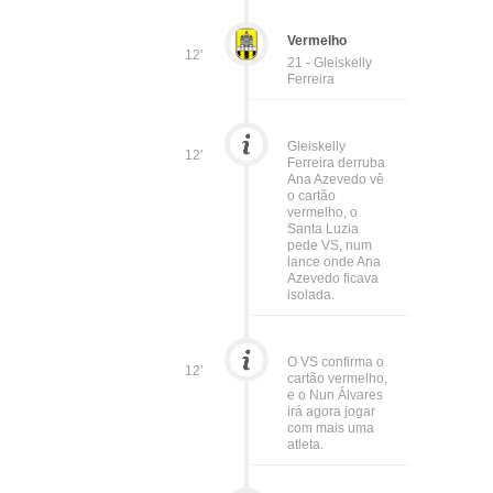
Vermelho
12'
21 - Gleiskelly
Ferreira
Gleiskelly
12'
Ferreira derruba
Ana Azevedo vê
o cartão
vermelho, o
Santa Luzia
pede VS, num
lance onde Ana
Azevedo ficava
isolada.
O VS confirma o
12'
cartão vermelho,
e o Nun Álvares
irá agora jogar
com mais uma
atleta.