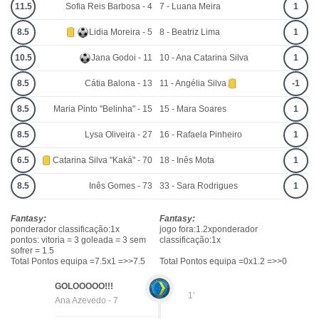
11.5
Sofia Reis Barbosa - 4
7 - Luana Meira
1
8.5
Lidia Moreira - 5
8 - Beatriz Lima
1
10.5
Jana Godoi - 11
10 - Ana Catarina Silva
1
8.5
Cátia Balona - 13
11 - Angélia Silva
-1
8.5
Maria Pinto "Belinha" - 15
15 - Mara Soares
1
8.5
Lysa Oliveira - 27
16 - Rafaela Pinheiro
1
6.5
Catarina Silva "Kaká" - 70
18 - Inês Mota
1
8.5
Inês Gomes - 73
33 - Sara Rodrigues
1
Fantasy:
Fantasy:
ponderador classificação:1x
jogo fora:1.2xponderador
pontos: vitoria = 3 goleada = 3 sem
classificação:1x
sofrer = 1.5
Total Pontos equipa =7.5x1 =>>7.5
Total Pontos equipa =0x1.2 =>>0
GOLOOOOO!!!
1'
Ana Azevedo - 7