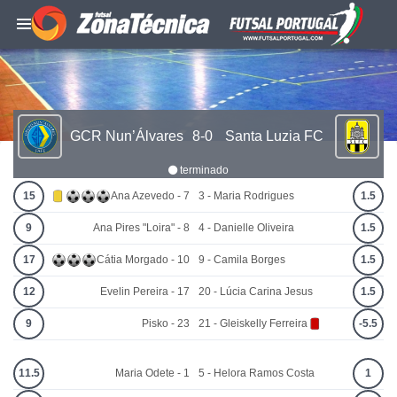
GCR Nun’Álvares
8-0
Santa Luzia FC
terminado
15
Ana Azevedo - 7
3 - Maria Rodrigues
1.5
9
Ana Pires "Loira" - 8
4 - Danielle Oliveira
1.5
17
Cátia Morgado - 10
9 - Camila Borges
1.5
12
Evelin Pereira - 17
20 - Lúcia Carina Jesus
1.5
9
Pisko - 23
21 - Gleiskelly Ferreira
-5.5
11.5
Maria Odete - 1
5 - Helora Ramos Costa
1