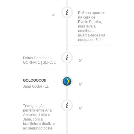
Rafinha aparece
4'
na cara de
Evelin Pereira,
mas leva a
nmelhor a
guarda-redes da
equipa de Fafe
Faltas Cometidas:
5'
GCRNA: 1 | SLFC: 1
GOLOOOOO!!!
6'
Jana Godoi - 11
Triangulação
6'
perfeita entre Ana
Azevedo, Lidía e
Jana, com a
brasileira a finalizar
ao segundo poste.