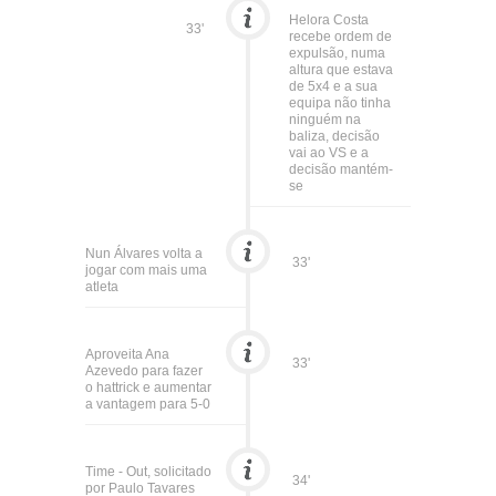
Helora Costa
33'
recebe ordem de
expulsão, numa
altura que estava
de 5x4 e a sua
equipa não tinha
ninguém na
baliza, decisão
vai ao VS e a
decisão mantém-
se
Nun Álvares volta a
33'
jogar com mais uma
atleta
Aproveita Ana
33'
Azevedo para fazer
o hattrick e aumentar
a vantagem para 5-0
Time - Out, solicitado
34'
por Paulo Tavares