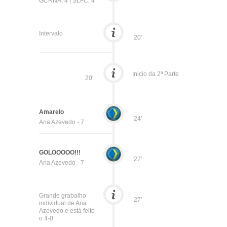
GCRNA: 4 | SLFC: 4
Intervalo
20'
Inicio da 2ª Parte
20'
Amarelo
24'
Ana Azevedo - 7
GOLOOOOO!!!
27'
Ana Azevedo - 7
Grande grabalho
27'
individual de Ana
Azevedo e está feito
o 4-0