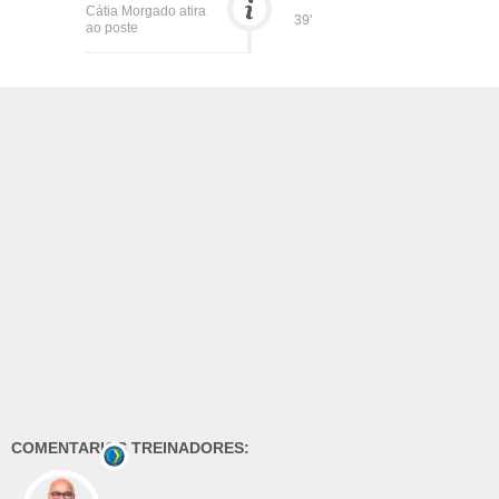
Cátia Morgado atira
39'
ao poste
COMENTARIOS TREINADORES: