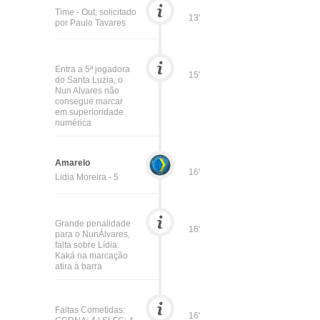
Time - Out, solicitado
13'
por Paulo Tavares
Entra a 5ª jogadora
15'
do Santa Luzia, o
Nun Alvares não
consegue marcar
em superioridade
numérica
Amarelo
16'
Lidia Moreira - 5
Grande penalidade
16'
para o NunÁlvares,
falta sobre Lídia.
Kaká na marcação
atira à barra
Faltas Cometidas:
16'