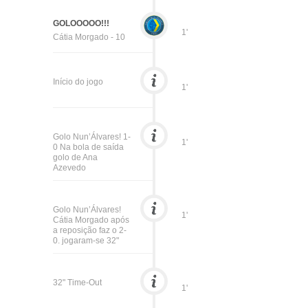
GOLOOOOO!!!
1'
Cátia Morgado - 10
Início do jogo
1'
Golo Nun’Álvares! 1-
1'
0 Na bola de saída
golo de Ana
Azevedo
Golo Nun’Álvares!
1'
Cátia Morgado após
a reposição faz o 2-
0. jogaram-se 32"
32" Time-Out
1'