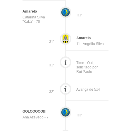
Amarelo
31'
Catarina Silva
"Kaká" - 70
Amarelo
31'
11 - Angélia Silva
Time - Out,
31'
solicitado por
Rui Paulo
Avança de 5x4
32'
GOLOOOOO!!!
33'
Ana Azevedo - 7