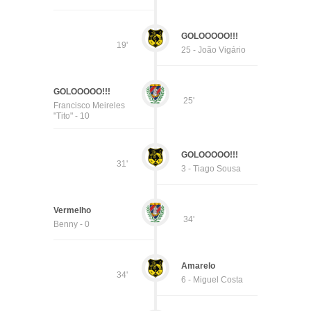
GOLOOOOO!!!
19'
25 - João Vigário
GOLOOOOO!!!
25'
Francisco Meireles
"Tito" - 10
GOLOOOOO!!!
31'
3 - Tiago Sousa
Vermelho
34'
Benny - 0
Amarelo
34'
6 - Miguel Costa