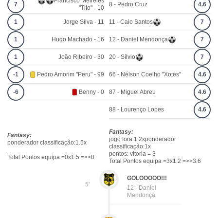
Francisco Meireles
7
8 - Pedro Cruz
4.6
"Tito" - 10
1
Jorge Silva - 11
11 - Caio Santos
7
1
Hugo Machado - 16
12 - Daniel Mendonça
7
1
João Ribeiro - 30
20 - Sílvio
7
-1
Pedro Amorim "Peru" - 99
66 - Nélson Coelho "Xotes"
4.6
-6
Benny - 0
87 - Miguel Abreu
4.6
88 - Lourenço Lopes
4.6
Fantasy:
Fantasy:
jogo fora:1.2xponderador
ponderador classificação:1.5x
classificação:1x
pontos: vitoria = 3
Total Pontos equipa =0x1.5 =>>0
Total Pontos equipa =3x1.2 =>>3.6
GOLOOOOO!!!
5'
12 - Daniel
Mendonça