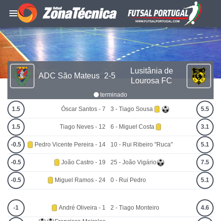
Lusitânia de
ADC São Mateus
2-5
Lourosa FC
terminado
1.5
Óscar Santos - 7
3 - Tiago Sousa
5.5
1.5
Tiago Neves - 12
6 - Miguel Costa
3.1
-0.5
Pedro Vicente Pereira - 14
10 - Rui Ribeiro "Ruca"
5.1
-0.5
João Castro - 19
25 - João Vigário
7.5
-0.5
Miguel Ramos - 24
0 - Rui Pedro
5.1
-1
André Oliveira - 1
2 - Tiago Monteiro
4.6