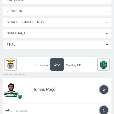
2025/2026
SENIORES MASCULINOS
SUPERTAÇA
FINAL
1-6
SL Benfica
Sporting CP
Melhores marcadores
Tomás Paçó
2
Arthur
1
SL Benfica