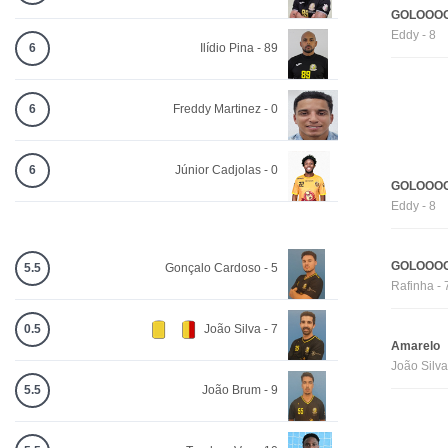
GOLOOOO
Eddy - 8
6
Ilídio Pina - 89
6
Freddy Martinez - 0
6
Júnior Cadjolas - 0
GOLOOOO
Eddy - 8
GOLOOOO
5.5
Gonçalo Cardoso - 5
Rafinha - 
0.5
João Silva - 7
Amarelo
João Silva
5.5
João Brum - 9