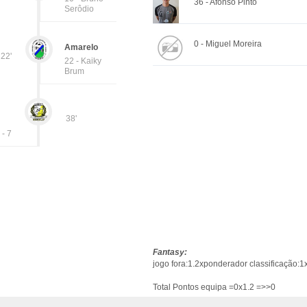
36 - Afonso Pinto
Serôdio
0 - Miguel Moreira
Amarelo
22'
22 - Kaiky
Brum
38'
 - 7
Fantasy:
jogo fora:1.2xponderador classificação:1
Total Pontos equipa =0x1.2 =>>0