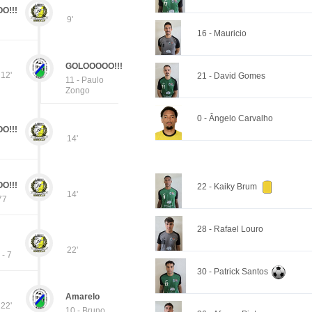
O!!!
9'
16 - Mauricio
GOLOOOOO!!!
12'
21 - David Gomes
11 - Paulo
Zongo
0 - Ângelo Carvalho
O!!!
14'
O!!!
22 - Kaiky Brum
14'
77
28 - Rafael Louro
22'
 - 7
30 - Patrick Santos
Amarelo
22'
10 - Bruno