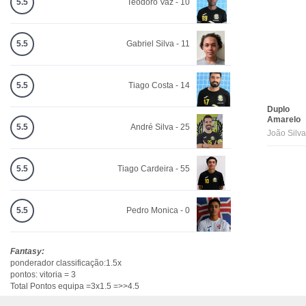
5.5
Teodoro Vaz - 10
5.5
Gabriel Silva - 11
5.5
Tiago Costa - 14
Duplo
Amarelo
5.5
André Silva - 25
João Silva
5.5
Tiago Cardeira - 55
5.5
Pedro Monica - 0
Fantasy:
ponderador classificação:1.5x
pontos: vitoria = 3
Total Pontos equipa =3x1.5 =>>4.5