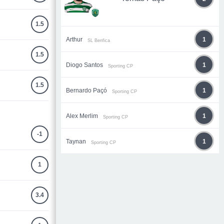
1.5
Arthur
1
SL Benfica
1.5
Diogo Santos
1
Sporting CP
1.5
Bernardo Paçó
1
Sporting CP
Alex Merlim
1
Sporting CP
-1
Taynan
1
Sporting CP
1
3.4