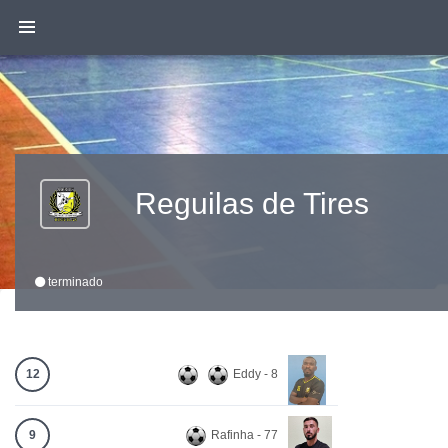
Reguilas de Tires
terminado
12
Eddy - 8
9
Rafinha - 77