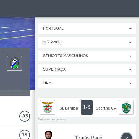
PORTUGAL
2025/2026
SENIORES MASCULINOS
SUPERTAÇA
FINAL
1-6
SL Benfica
Sporting CP
-0.5
Melhores marcadores
3.9
Tomás Paçó
2