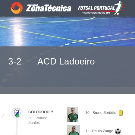
3-2
ACD Ladoeiro
GOLOOOOO!!!
10 - Bruno Serôdio
8'
30 - Patrick
Santos
11 - Paulo Zongo