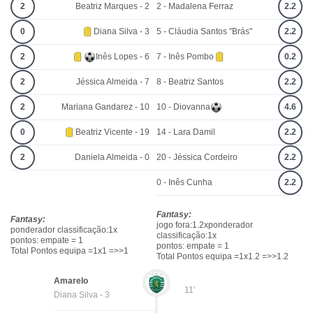
2
Beatriz Marques - 2
2 - Madalena Ferraz
2.2
0
Diana Silva - 3
5 - Cláudia Santos "Brás"
2.2
2
Inês Lopes - 6
7 - Inês Pombo
0.2
2
Jéssica Almeida - 7
8 - Beatriz Santos
2.2
2
Mariana Gandarez - 10
10 - Diovanna
4.6
0
Beatriz Vicente - 19
14 - Lara Damil
2.2
2
Daniela Almeida - 0
20 - Jéssica Cordeiro
2.2
0 - Inês Cunha
2.2
Fantasy:
Fantasy:
jogo fora:1.2xponderador
ponderador classificação:1x
classificação:1x
pontos: empate = 1
pontos: empate = 1
Total Pontos equipa =1x1 =>>1
Total Pontos equipa =1x1.2 =>>1.2
Amarelo
11'
Diana Silva - 3