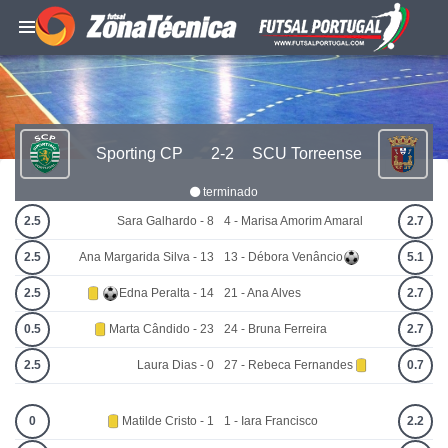
Sporting CP
2-2
SCU Torreense
terminado
2.5
Sara Galhardo - 8
4 - Marisa Amorim Amaral
2.7
2.5
Ana Margarida Silva - 13
13 - Débora Venâncio
5.1
2.5
Edna Peralta - 14
21 - Ana Alves
2.7
0.5
Marta Cândido - 23
24 - Bruna Ferreira
2.7
2.5
Laura Dias - 0
27 - Rebeca Fernandes
0.7
0
Matilde Cristo - 1
1 - Iara Francisco
2.2