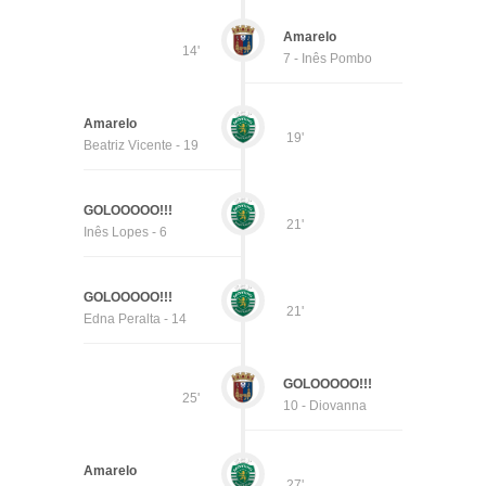
Amarelo
14'
7 - Inês Pombo
Amarelo
19'
Beatriz Vicente - 19
GOLOOOOO!!!
21'
Inês Lopes - 6
GOLOOOOO!!!
21'
Edna Peralta - 14
GOLOOOOO!!!
25'
10 - Diovanna
Amarelo
27'