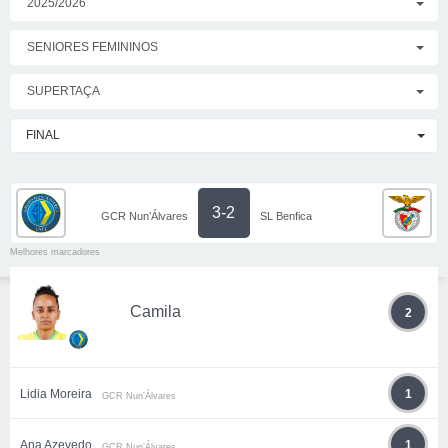
2025/2026
SENIORES FEMININOS
SUPERTAÇA
FINAL
3-2
GCR Nun’Álvares
SL Benfica
Melhores marcadores
Camila
2
Lidia Moreira
1
GCR Nun’Álvares
Ana Azevedo
1
GCR Nun’Álvares