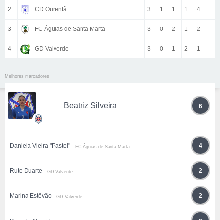
2
CD Ourentã
3
1
1
1
4
3
FC Águias de Santa Marta
3
0
2
1
2
4
GD Valverde
3
0
1
2
1
Melhores marcadores
Beatriz Silveira
6
Daniela Vieira "Pastel"
4
FC Águias de Santa Marta
Rute Duarte
2
GD Valverde
Marina Estêvão
2
GD Valverde