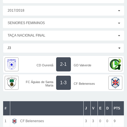
2017/2018
SENIORES FEMININOS
TAÇA NACIONAL FINAL
J3
2-1
CD Ourentã
GD Valverde
FC Águias de Santa
1-3
CF Belenenses
Marta
#
J
V
E
D
PTS
1
CF Belenenses
3
3
0
0
9