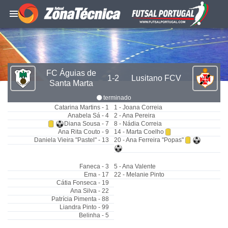
FC Águias de
1-2
Lusitano FCV
Santa Marta
terminado
Catarina Martins - 1
1 - Joana Correia
Anabela Sá - 4
2 - Ana Pereira
Diana Sousa - 7
8 - Nádia Correia
Ana Rita Couto - 9
14 - Marta Coelho
Daniela Vieira "Pastel" - 13
20 - Ana Ferreira "Popas"
Faneca - 3
5 - Ana Valente
Ema - 17
22 - Melanie Pinto
Cátia Fonseca - 19
Ana Silva - 22
Patrícia Pimenta - 88
Liandra Pinto - 99
Belinha - 5