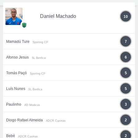
Daniel Machado
10
Mamadú Ture
7
Sporting CP
Afonso Jesus
6
SL Benfica
Tomás Paçó
5
Sporting CP
Luís Nunes
5
SL Benfica
Paulinho
3
AD Modicus
Diogo Rafael Almeida
2
ADCR Caxinas
Bebé
2
ADCR Caxinas