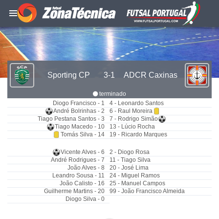
Sporting CP
3-1
ADCR Caxinas
terminado
Diogo Francisco - 1
4 - Leonardo Santos
André Bolrinhas - 2
6 - Raul Moreira
Tiago Pestana Santos - 3
7 - Rodrigo Simão
Tiago Macedo - 10
13 - Lúcio Rocha
Tomás Silva - 14
19 - Ricardo Marques
Vicente Alves - 6
2 - Diogo Rosa
André Rodrigues - 7
11 - Tiago Silva
João Alves - 8
20 - José Lima
Leandro Sousa - 11
24 - Miguel Ramos
João Calisto - 16
25 - Manuel Campos
Guilherme Martins - 20
99 - João Francisco Almeida
Diogo Silva - 0