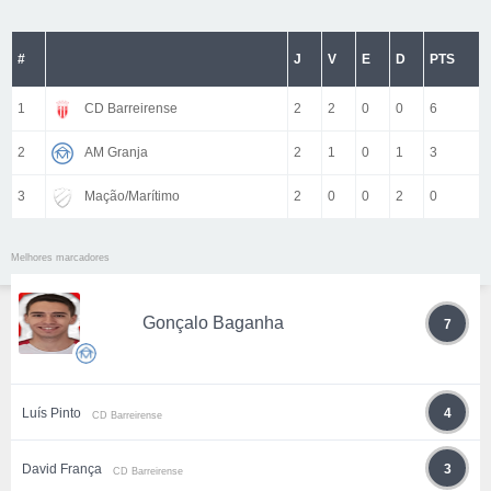
#
J
V
E
D
PTS
1
CD Barreirense
2
2
0
0
6
2
AM Granja
2
1
0
1
3
3
Mação/Marítimo
2
0
0
2
0
Melhores marcadores
Gonçalo Baganha
7
Luís Pinto
4
CD Barreirense
David França
3
CD Barreirense