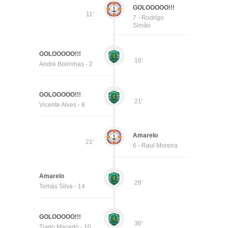
GOLOOOOO!!!
11'
7 - Rodrigo
Simão
GOLOOOOO!!!
16'
André Bolrinhas - 2
GOLOOOOO!!!
21'
Vicente Alves - 6
Amarelo
21'
6 - Raul Moreira
Amarelo
26'
Tomás Silva - 14
GOLOOOOO!!!
36'
Tiago Macedo - 10