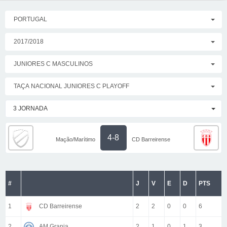
PORTUGAL
2017/2018
JUNIORES C MASCULINOS
TAÇA NACIONAL JUNIORES C PLAYOFF
3 JORNADA
4-8
Mação/Marítimo
CD Barreirense
#
J
V
E
D
PTS
1
CD Barreirense
2
2
0
0
6
2
AM Granja
2
1
0
1
3