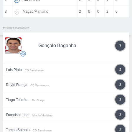
3
Mação/Marítimo
2
0
0
2
0
Melhores marcadores
Gonçalo Baganha
7
Luís Pinto
4
CD Barreirense
David França
3
CD Barreirense
Tiago Teixeira
3
AM Granja
Francisco Leal
3
Mação/Marítimo
Tomas Spinola
2
CD Barreirense