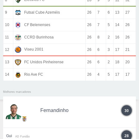
8
26
9
5
12
32
9
Futsal Cube Azeméis
26
7
6
13
27
10
CF Belenenses
26
7
5
14
26
11
CCRD Burinhosa
26
8
2
16
26
Viseu 2001
12
26
6
3
17
21
13
FC Unidos Pinheirense
26
6
2
18
20
14
Rio Ave FC
26
4
5
17
17
Melhores marcadores
Fernandinho
30
Gui
28
AD Fundão