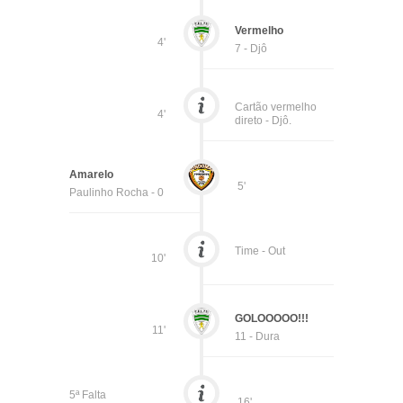
Vermelho
4'
7 - Djô
Cartão vermelho
4'
direto - Djô.
Amarelo
5'
Paulinho Rocha - 0
Time - Out
10'
GOLOOOOO!!!
11'
11 - Dura
5ª Falta
16'