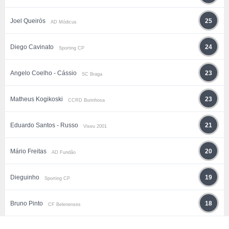
Joel Queirós
25
AD Módicus
Diego Cavinato
24
Sporting CP
Angelo Coelho - Cássio
23
SC Braga
Matheus Kogikoski
23
CCRD Burinhosa
Eduardo Santos - Russo
21
Viseu 2001
Mário Freitas
20
AD Fundão
Dieguinho
19
Sporting CP
Bruno Pinto
18
CF Belenenses