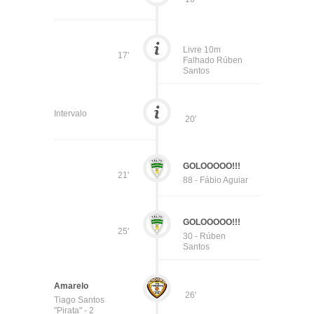
Livre 10m
17'
Falhado Rúben
Santos
Intervalo
20'
GOLOOOOO!!!
21'
88 - Fábio Aguiar
GOLOOOOO!!!
25'
30 - Rúben
Santos
Amarelo
26'
Tiago Santos
"Pirata" - 2