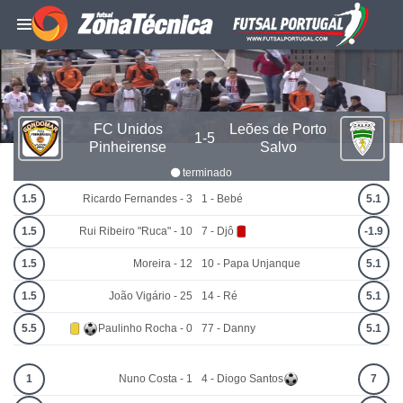
FC Unidos
Leões de Porto
1-5
Pinheirense
Salvo
terminado
1.5
Ricardo Fernandes - 3
1 - Bebé
5.1
1.5
Rui Ribeiro "Ruca" - 10
7 - Djô
-1.9
1.5
Moreira - 12
10 - Papa Unjanque
5.1
1.5
João Vigário - 25
14 - Ré
5.1
5.5
Paulinho Rocha - 0
77 - Danny
5.1
1
Nuno Costa - 1
4 - Diogo Santos
7