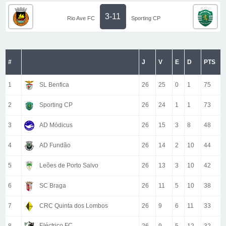
3-11
Rio Ave FC
Sporting CP
#
J
V
E
D
PTS
1
SL Benfica
26
25
0
1
75
2
Sporting CP
26
24
1
1
73
3
AD Módicus
26
15
3
8
48
4
AD Fundão
26
14
2
10
44
5
Leões de Porto Salvo
26
13
3
10
42
6
SC Braga
26
11
5
10
38
7
CRC Quinta dos Lombos
26
9
6
11
33
Eléctrico FC