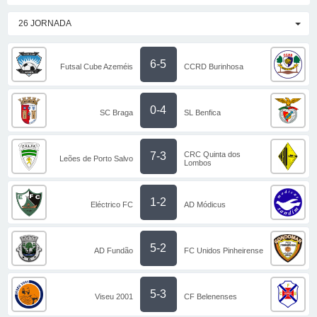
26 JORNADA
6-5
Futsal Cube Azeméis
CCRD Burinhosa
0-4
SC Braga
SL Benfica
CRC Quinta dos
7-3
Leões de Porto Salvo
Lombos
1-2
Eléctrico FC
AD Módicus
5-2
AD Fundão
FC Unidos Pinheirense
5-3
Viseu 2001
CF Belenenses