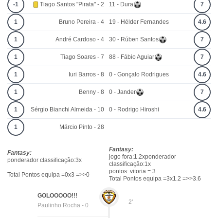
-1
Tiago Santos "Pirata" - 2
11 - Dura
7
1
Bruno Pereira - 4
19 - Hélder Fernandes
4.6
1
André Cardoso - 4
30 - Rúben Santos
7
1
Tiago Soares - 7
88 - Fábio Aguiar
7
1
Iuri Barros - 8
0 - Gonçalo Rodrigues
4.6
1
Benny - 8
0 - Jander
7
1
Sérgio Bianchi Almeida - 10
0 - Rodrigo Hiroshi
4.6
1
Márcio Pinto - 28
Fantasy:
Fantasy:
jogo fora:1.2xponderador
ponderador classificação:3x
classificação:1x
pontos: vitoria = 3
Total Pontos equipa =0x3 =>>0
Total Pontos equipa =3x1.2 =>>3.6
GOLOOOOO!!!
2'
Paulinho Rocha - 0