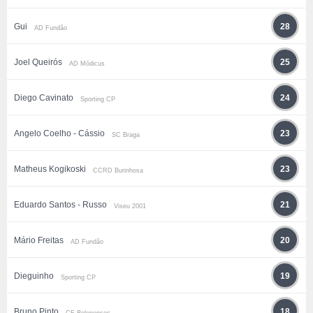
Gui
28
AD Fundão
Joel Queirós
25
AD Módicus
Diego Cavinato
24
Sporting CP
Angelo Coelho - Cássio
23
SC Braga
Matheus Kogikoski
23
CCRD Burinhosa
Eduardo Santos - Russo
21
Viseu 2001
Mário Freitas
20
AD Fundão
Dieguinho
19
Sporting CP
Bruno Pinto
18