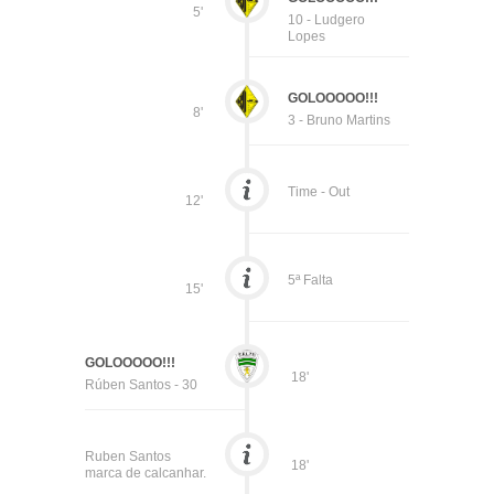
5'
10 - Ludgero
Lopes
GOLOOOOO!!!
8'
3 - Bruno Martins
Time - Out
12'
5ª Falta
15'
GOLOOOOO!!!
18'
Rúben Santos - 30
Ruben Santos
18'
marca de calcanhar.