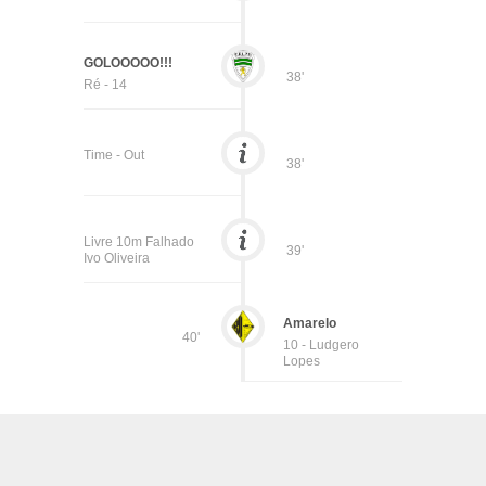
GOLOOOOO!!!
38'
Ré - 14
Time - Out
38'
Livre 10m Falhado
39'
Ivo Oliveira
Amarelo
40'
10 - Ludgero
Lopes