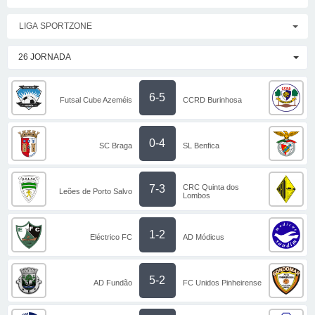
LIGA SPORTZONE
26 JORNADA
6-5
Futsal Cube Azeméis
CCRD Burinhosa
0-4
SC Braga
SL Benfica
CRC Quinta dos
7-3
Leões de Porto Salvo
Lombos
1-2
Eléctrico FC
AD Módicus
5-2
AD Fundão
FC Unidos Pinheirense