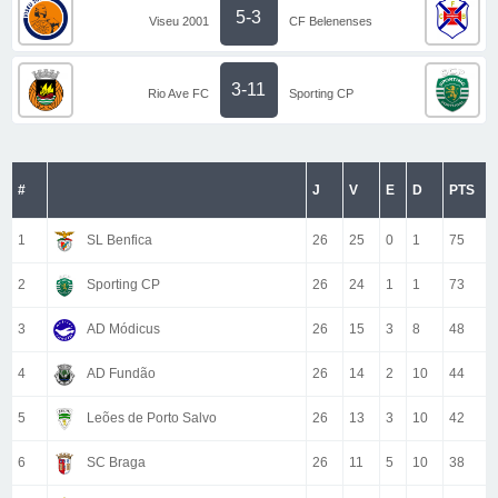
5-3
Viseu 2001
CF Belenenses
3-11
Rio Ave FC
Sporting CP
#
J
V
E
D
PTS
1
SL Benfica
26
25
0
1
75
2
Sporting CP
26
24
1
1
73
3
AD Módicus
26
15
3
8
48
4
AD Fundão
26
14
2
10
44
5
Leões de Porto Salvo
26
13
3
10
42
6
SC Braga
26
11
5
10
38