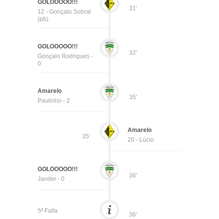
GOLOOOOO!!!
31'
12 - Gonçalo Sobral
(pb)
GOLOOOOO!!!
32'
Gonçalo Rodrigues -
0
Amarelo
35'
Paulinho - 2
Amarelo
35'
20 - Lúcio
GOLOOOOO!!!
36'
Jander - 0
5ª Falta
36'