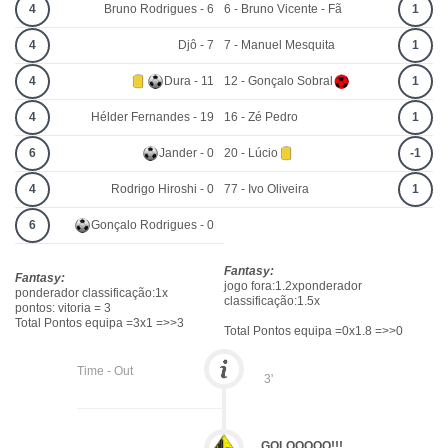
4
Bruno Rodrigues - 6
6 - Bruno Vicente - Fã
1
4
Djô - 7
7 - Manuel Mesquita
1
4
Dura - 11
12 - Gonçalo Sobral
1
4
Hélder Fernandes - 19
16 - Zé Pedro
1
6
Jander - 0
20 - Lúcio
-1
4
Rodrigo Hiroshi - 0
77 - Ivo Oliveira
1
6
Gonçalo Rodrigues - 0
Fantasy:
Fantasy:
jogo fora:1.2xponderador
ponderador classificação:1x
classificação:1.5x
pontos: vitoria = 3
Total Pontos equipa =3x1 =>>3
Total Pontos equipa =0x1.8 =>>0
Time - Out
3'
GOLOOOOO!!!