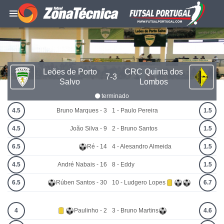
Leões de Porto
CRC Quinta dos
7-3
Salvo
Lombos
terminado
4.5
Bruno Marques - 3
1 - Paulo Pereira
1.5
4.5
João Silva - 9
2 - Bruno Santos
1.5
6.5
Ré - 14
4 - Alesandro Almeida
1.5
4.5
André Nabais - 16
8 - Eddy
1.5
6.5
Rúben Santos - 30
10 - Ludgero Lopes
6.7
4
Paulinho - 2
3 - Bruno Martins
4.6