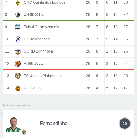
7
CRC Quinta dos Lombos
26
9
6
11
33
Eléctrico FC
8
26
9
5
12
32
9
Futsal Cube Azeméis
26
7
6
13
27
10
CF Belenenses
26
7
5
14
26
11
CCRD Burinhosa
26
8
2
16
26
Viseu 2001
12
26
6
3
17
21
13
FC Unidos Pinheirense
26
6
2
18
20
14
Rio Ave FC
26
4
5
17
17
Melhores marcadores
Fernandinho
30