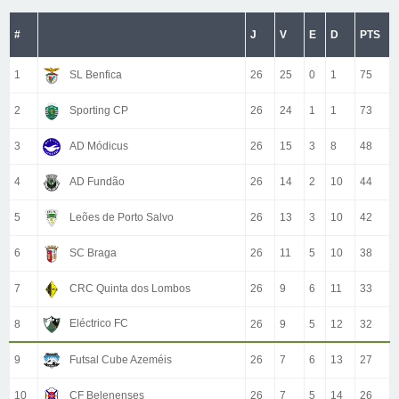
#
J
V
E
D
PTS
1
SL Benfica
26
25
0
1
75
2
Sporting CP
26
24
1
1
73
3
AD Módicus
26
15
3
8
48
4
AD Fundão
26
14
2
10
44
5
Leões de Porto Salvo
26
13
3
10
42
6
SC Braga
26
11
5
10
38
7
CRC Quinta dos Lombos
26
9
6
11
33
Eléctrico FC
8
26
9
5
12
32
9
Futsal Cube Azeméis
26
7
6
13
27
10
CF Belenenses
26
7
5
14
26