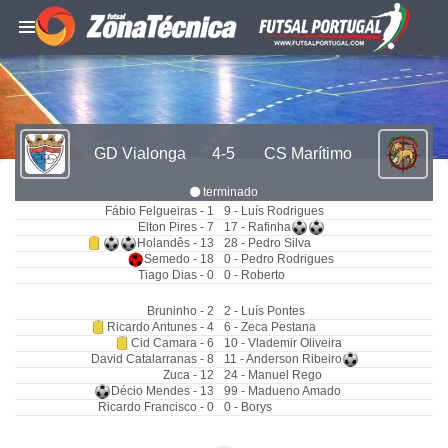
GD Vialonga
4-5
CS Marítimo
terminado
Fábio Felgueiras - 1
9 - Luís Rodrigues
Elton Pires - 7
17 - Rafinha
Holandês - 13
28 - Pedro Silva
Semedo - 18
0 - Pedro Rodrigues
Tiago Dias - 0
0 - Roberto
Bruninho - 2
2 - Luís Pontes
Ricardo Antunes - 4
6 - Zeca Pestana
Cid Camara - 6
10 - Vlademir Oliveira
David Catalarranas - 8
11 - Anderson Ribeiro
Zuca - 12
24 - Manuel Rego
Décio Mendes - 13
99 - Madueno Amado
Ricardo Francisco - 0
0 - Borys