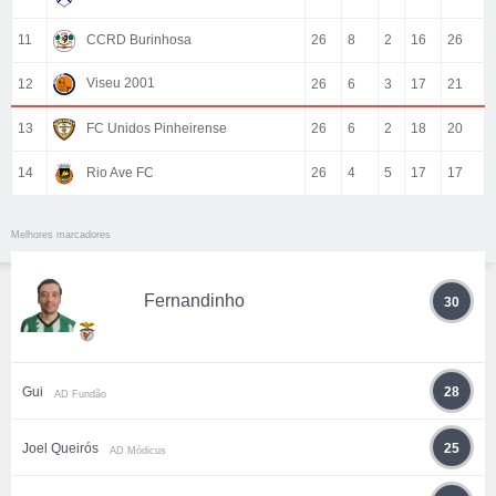
11
CCRD Burinhosa
26
8
2
16
26
Viseu 2001
12
26
6
3
17
21
13
FC Unidos Pinheirense
26
6
2
18
20
14
Rio Ave FC
26
4
5
17
17
Melhores marcadores
Fernandinho
30
Gui
28
AD Fundão
Joel Queirós
25
AD Módicus