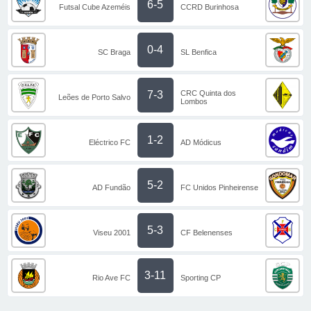
6-5
Futsal Cube Azeméis
CCRD Burinhosa
0-4
SC Braga
SL Benfica
CRC Quinta dos
7-3
Leões de Porto Salvo
Lombos
1-2
Eléctrico FC
AD Módicus
5-2
AD Fundão
FC Unidos Pinheirense
5-3
Viseu 2001
CF Belenenses
3-11
Rio Ave FC
Sporting CP