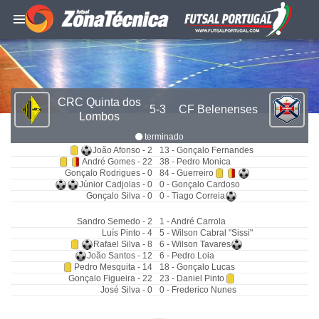
CRC Quinta dos
5-3
CF Belenenses
Lombos
terminado
João Afonso - 2
13 - Gonçalo Fernandes
André Gomes - 22
38 - Pedro Monica
Gonçalo Rodrigues - 0
84 - Guerreiro
Júnior Cadjolas - 0
0 - Gonçalo Cardoso
Gonçalo Silva - 0
0 - Tiago Correia
Sandro Semedo - 2
1 - André Carrola
Luís Pinto - 4
5 - Wilson Cabral "Sissi"
Rafael Silva - 8
6 - Wilson Tavares
João Santos - 12
6 - Pedro Loia
Pedro Mesquita - 14
18 - Gonçalo Lucas
Gonçalo Figueira - 22
23 - Daniel Pinto
José Silva - 0
0 - Frederico Nunes