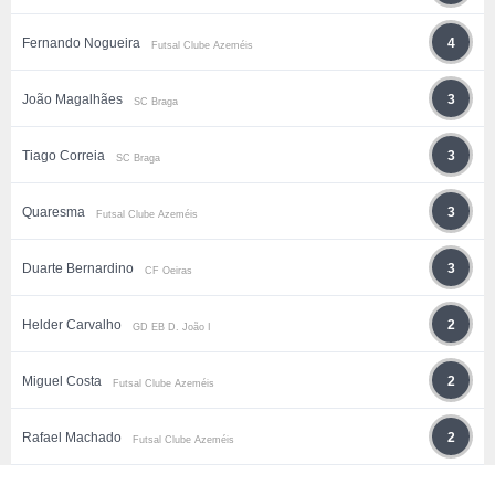
Fernando Nogueira
4
Futsal Clube Azeméis
João Magalhães
3
SC Braga
Tiago Correia
3
SC Braga
Quaresma
3
Futsal Clube Azeméis
Duarte Bernardino
3
CF Oeiras
Helder Carvalho
2
GD EB D. João I
Miguel Costa
2
Futsal Clube Azeméis
Rafael Machado
2
Futsal Clube Azeméis