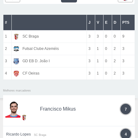
#
J
V
E
D
PTS
1
SC Braga
3
3
0
0
9
2
Futsal Clube Azeméis
3
1
0
2
3
3
GD EB D. João I
3
1
0
2
3
4
CF Oeiras
3
1
0
2
3
Melhores marcadores
Francisco Mikus
7
Ricardo Lopes
4
SC Braga