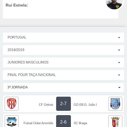
Rui Estrela:
PORTUGAL
2018/2019
JUNIORES MASCULINOS
FINAL FOUR TAÇA NACIONAL
3ª JORNADA
2-7
CF Oeiras
GD EB D. João I
2-6
Futsal Clube Azeméis
SC Braga