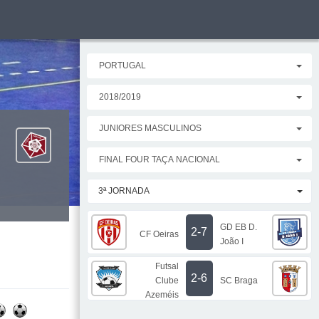
PORTUGAL
2018/2019
JUNIORES MASCULINOS
FINAL FOUR TAÇA NACIONAL
3ª JORNADA
GD EB D.
2-7
CF Oeiras
João I
Futsal
2-6
Clube
SC Braga
Azeméis