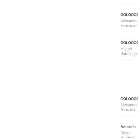
GOLOOOO
Alexandre
Fonseca -
GOLOOOO
Miguel
Sarmento 
GOLOOOO
Alexandre
Fonseca -
Amarelo
Diogo
Marques -