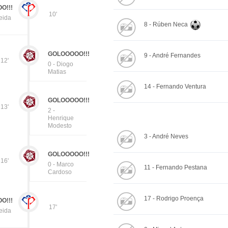
O!!!
10'
eida
8 - Rúben Neca
GOLOOOOO!!!
9 - André Fernandes
12'
0 - Diogo
Matias
14 - Fernando Ventura
GOLOOOOO!!!
13'
2 -
Henrique
Modesto
3 - André Neves
GOLOOOOO!!!
16'
0 - Marco
11 - Fernando Pestana
Cardoso
17 - Rodrigo Proença
O!!!
17'
eida