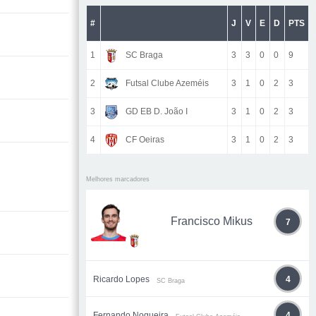
#
J
V
E
D
PTS
1
SC Braga
3
3
0
0
9
2
Futsal Clube Azeméis
3
1
0
2
3
3
GD EB D. João I
3
1
0
2
3
4
CF Oeiras
3
1
0
2
3
Melhores marcadores
Francisco Mikus
7
Ricardo Lopes
4
SC Braga
Fernando Nogueira
4