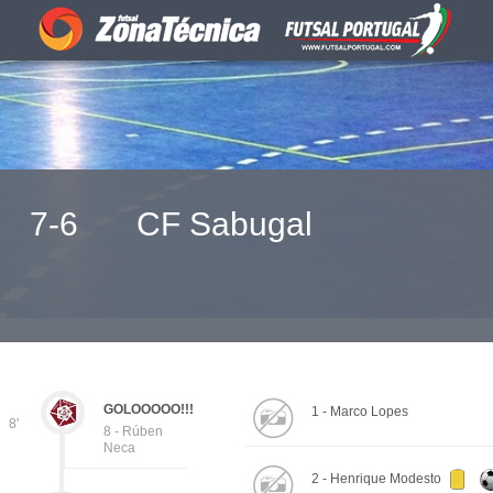
7-6
CF Sabugal
GOLOOOOO!!!
1 - Marco Lopes
8'
8 - Rúben
Neca
2 - Henrique Modesto