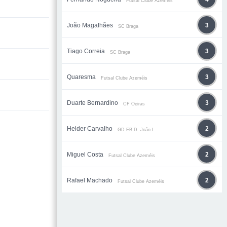
Futsal Clube Azeméis
João Magalhães
3
SC Braga
Tiago Correia
3
SC Braga
Quaresma
3
Futsal Clube Azeméis
Duarte Bernardino
3
CF Oeiras
Helder Carvalho
2
GD EB D. João I
Miguel Costa
2
Futsal Clube Azeméis
Rafael Machado
2
Futsal Clube Azeméis