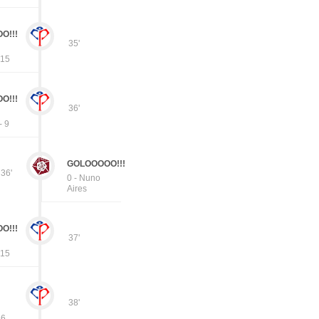
O!!!
35'
 15
O!!!
36'
- 9
GOLOOOOO!!!
36'
0 - Nuno
Aires
O!!!
37'
 15
38'
 6