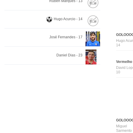
Ruben Marques - 13
Hugo Acurcio - 14
GOLOOOO
José Fernandes - 17
Hugo Acur
14
Daniel Dias - 23
Vermelho
David Lop
10
GOLOOOO
Miguel
Sarmento 