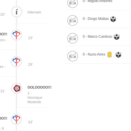
0 - Miguel Antunes
Intervalo
20'
0 - Diogo Matias
O!!!
0 - Marco Cardoso
23'
cio -
0 - Nuno Aires
29'
es -
GOLOOOOO!!!
31'
2 -
Henrique
Modesto
O!!!
33'
- 9