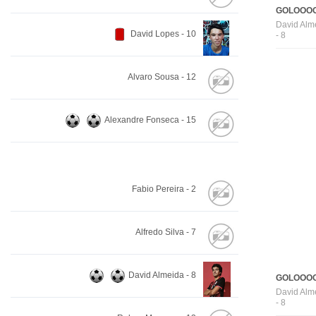
GOLOOOO
David Alm
David Lopes - 10
- 8
Alvaro Sousa - 12
Alexandre Fonseca - 15
Fabio Pereira - 2
Alfredo Silva - 7
David Almeida - 8
GOLOOOO
David Alm
- 8