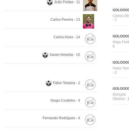
João Freitas - 11
GOLOOOO
Carlos Oli
Carlos Pereira - 13
- 7
GOLOOOO
Carlos Alves - 14
Hugo Freit
9
Xavier Almeida - 15
GOLOOOO
Fabio Teix
- 2
Fabio Teixeira - 2
GOLOOOO
Gonçalo
Oliveira - 
Diogo Coutinho - 3
Fernando Rodrigues - 4