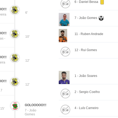
6 - Daniel Bessa
O!!!
6'
veira
7 - João Gomes
O!!!
11 - Ruben Andrade
10'
as -
12 - Rui Gomes
O!!!
12'
eira
1 - João Soares
O!!!
12'
17
2 - Sergio Coelho
GOLOOOOO!!!
4 - Luís Carneiro
15'
7 - João
Gomes