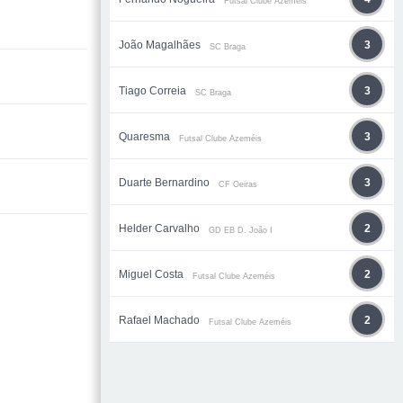
Futsal Clube Azeméis
João Magalhães
3
SC Braga
Tiago Correia
3
SC Braga
Quaresma
3
Futsal Clube Azeméis
Duarte Bernardino
3
CF Oeiras
Helder Carvalho
2
GD EB D. João I
Miguel Costa
2
Futsal Clube Azeméis
Rafael Machado
2
Futsal Clube Azeméis