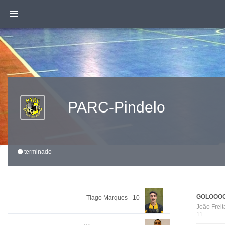
PARC-Pindelo
terminado
GOLOOOO
Tiago Marques - 10
João Freit
11