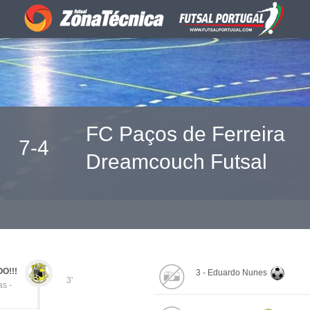
FC Paços de Ferreira
7-4
Dreamcouch Futsal
O!!!
3 - Eduardo Nunes
3'
as -