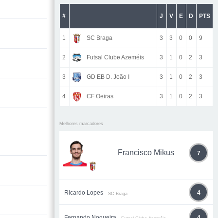
#
J
V
E
D
PTS
1
SC Braga
3
3
0
0
9
2
Futsal Clube Azeméis
3
1
0
2
3
3
GD EB D. João I
3
1
0
2
3
4
CF Oeiras
3
1
0
2
3
Melhores marcadores
Francisco Mikus
7
Ricardo Lopes
4
SC Braga
Fernando Nogueira
4