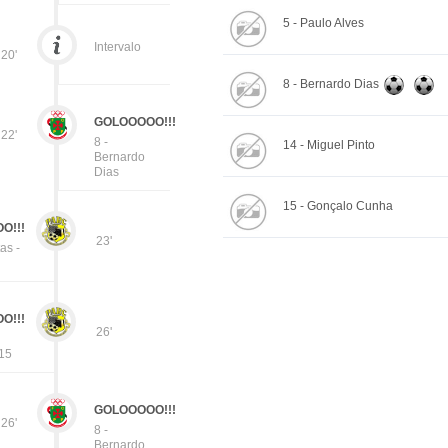
5 - Paulo Alves
Intervalo
20'
8 - Bernardo Dias
GOLOOOOO!!!
22'
8 -
14 - Miguel Pinto
Bernardo
Dias
15 - Gonçalo Cunha
O!!!
23'
as -
O!!!
26'
 15
GOLOOOOO!!!
26'
8 -
Bernardo