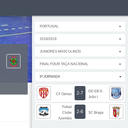
PORTUGAL
2018/2019
JUNIORES MASCULINOS
FINAL FOUR TAÇA NACIONAL
3ª JORNADA
GD EB D.
2-7
CF Oeiras
João I
Futsal
2-6
Clube
SC Braga
Azeméis