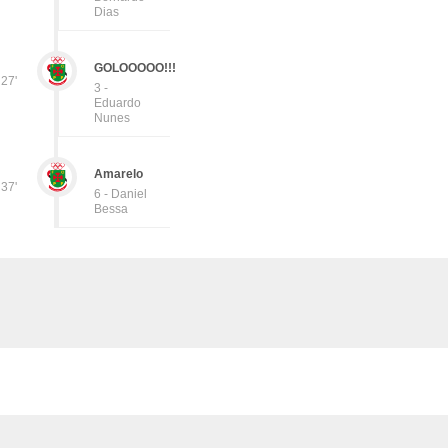
Dias
GOLOOOOO!!!
27'
3 -
Eduardo
Nunes
Amarelo
37'
6 - Daniel
Bessa