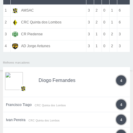
1
AMSAC
3
2
0
1
6
2
CRC Quinta dos Lombos
3
2
0
1
6
3
CR Piedense
3
1
0
2
3
4
AD Jorge Antunes
3
1
0
2
3
Melhores marcadores
Diogo Fernandes
4
Francisco Tiago
4
CRC Quinta dos Lombos
Ivan Pereira
4
CRC Quinta dos Lombos