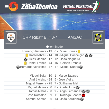
CRP Ribafria
3-7
AMSAC
terminado
Lourenço Pimenta - 13
6 - Rafael Tomás
Rafael Abreu - 14
10 - Miguel Conceição
Lucas Martins - 17
12 - João Nogueira
Daniel Franco - 44
16 - Gerson Embalo
Bernardo Verissimo - 77
17 - Miguel Nunes
Miguel Boita - 10
1 - Marco Tavares
André Aleixo - 24
5 - José Vieira
Miguel Ferreira - 78
7 - Guilherme Mel
Miguel Matias - 80
8 - Duarte Jurze
Tomás Matos - 88
9 - Diogo Fernandes
José Ramalho - 89
11 - Rodrigo Seabra
Samuel Santos - 96
13 - João Sardinha