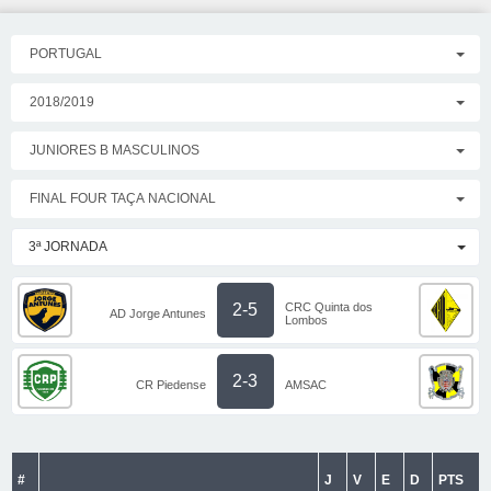
PORTUGAL
2018/2019
JUNIORES B MASCULINOS
FINAL FOUR TAÇA NACIONAL
3ª JORNADA
CRC Quinta dos
2-5
AD Jorge Antunes
Lombos
2-3
CR Piedense
AMSAC
#
J
V
E
D
PTS