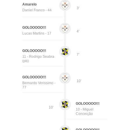
Amarelo
3'
Daniel Franco - 44
GOLOOOOO!!!
4'
Lucas Martins - 17
GOLOOOOO!!!
7'
11 - Rodrigo Seabra
(pb)
GOLOOOOO!!!
10'
Bernardo Verissimo -
77
GOLOOOOO!!!
10'
10 - Miguel
Conceição