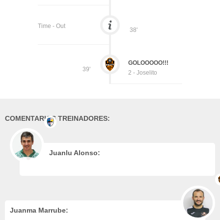
Time - Out
38'
GOLOOOOO!!!
39'
2 - Joselito
COMENTARIOS TREINADORES:
Juanlu Alonso:
Juanma Marrube: