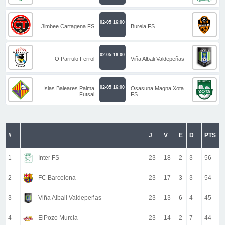
02-05 16:00
Jimbee Cartagena FS
Burela FS
02-05 16:00
O Parrulo Ferrol
Viña Albali Valdepeñas
02-05 16:00
Islas Baleares Palma
Osasuna Magna Xota
Futsal
FS
#
J
V
E
D
PTS
1
Inter FS
23
18
2
3
56
2
FC Barcelona
23
17
3
3
54
3
Viña Albali Valdepeñas
23
13
6
4
45
4
ElPozo Murcia
23
14
2
7
44