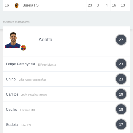
16
Burela FS
23
3
4
16
13
Melhores marcadores
Adolfo
27
Felipe Paradynski
23
ElPozo Murcia
Chino
23
Viña Albali Valdepeñas
Carlitos
19
Jaén Paraíso Interior
Cecílio
18
Levante UD
Gadeia
17
Inter FS