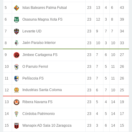
5
Islas Baleares Palma Futsal
23
13
4
6
43
6
Osasuna Magna Xota FS
23
12
3
8
39
7
Levante UD
23
9
7
7
34
Jaén Paraíso Interior
8
23
10
3
10
33
9
Jimbee Cartagena FS
23
7
6
10
27
10
O Parrulo Ferrol
23
7
5
11
26
11
Peñíscola FS
23
7
5
11
26
Industrias Santa Coloma
12
23
6
7
10
25
13
Ribera Navarra FS
23
5
4
14
19
14
Córdoba Patrimonio
23
4
5
14
17
15
Wanapix AD Sala 10 Zaragoza
23
3
6
14
15