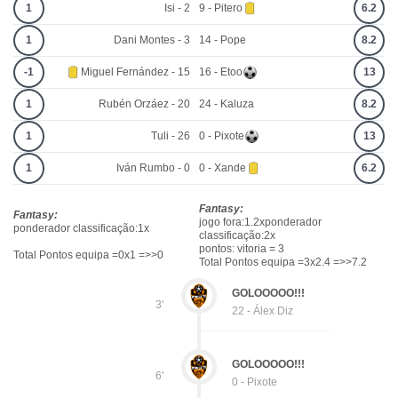
1
Isi - 2
9 - Pitero
6.2
1
Dani Montes - 3
14 - Pope
8.2
-1
Miguel Fernández - 15
16 - Etoo
13
1
Rubén Orzáez - 20
24 - Kaluza
8.2
1
Tuli - 26
0 - Pixote
13
1
Iván Rumbo - 0
0 - Xande
6.2
Fantasy:
Fantasy:
jogo fora:1.2xponderador
ponderador classificação:1x
classificação:2x
pontos: vitoria = 3
Total Pontos equipa =0x1 =>>0
Total Pontos equipa =3x2.4 =>>7.2
GOLOOOOO!!!
3'
22 - Álex Diz
GOLOOOOO!!!
6'
0 - Pixote