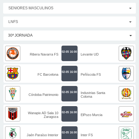
SENIORES MASCULINOS
LNFS
30ª JORNADA
02-05 16:00
Ribera Navarra FS
Levante UD
02-05 16:00
FC Barcelona
Peñíscola FS
02-05 16:00
Industrias Santa
Córdoba Patrimonio
Coloma
02-05 16:00
Wanapix AD Sala 10
ElPozo Murcia
Zaragoza
02-05 16:00
Jaén Paraíso Interior
Inter FS