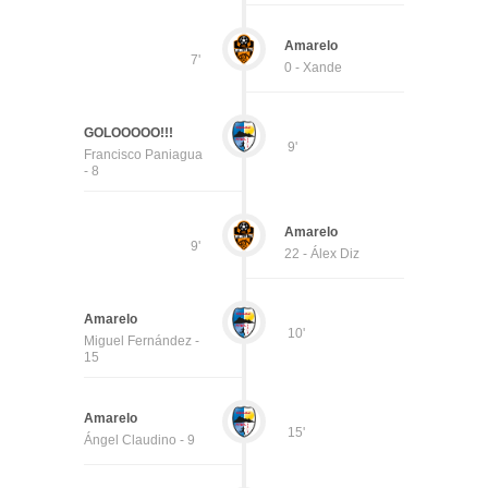
Amarelo
7'
0 - Xande
GOLOOOOO!!!
9'
Francisco Paniagua
- 8
Amarelo
9'
22 - Álex Diz
Amarelo
10'
Miguel Fernández -
15
Amarelo
15'
Ángel Claudino - 9