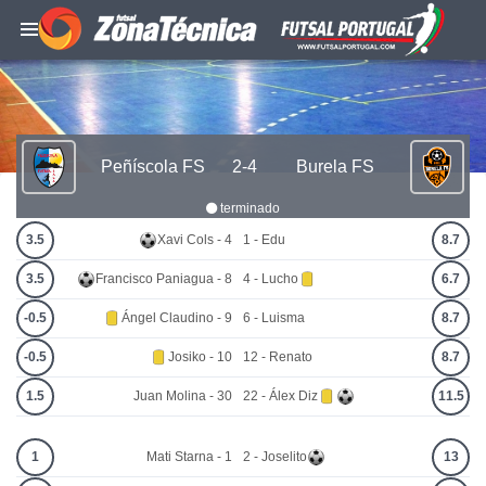
Peñíscola FS
2-4
Burela FS
terminado
3.5
Xavi Cols - 4
1 - Edu
8.7
3.5
Francisco Paniagua - 8
4 - Lucho
6.7
-0.5
Ángel Claudino - 9
6 - Luisma
8.7
-0.5
Josiko - 10
12 - Renato
8.7
1.5
Juan Molina - 30
22 - Álex Diz
11.5
1
Mati Starna - 1
2 - Joselito
13