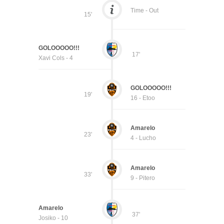
Time - Out
15'
GOLOOOOO!!!
17'
Xavi Cols - 4
GOLOOOOO!!!
19'
16 - Etoo
Amarelo
23'
4 - Lucho
Amarelo
33'
9 - Pitero
Amarelo
37'
Josiko - 10