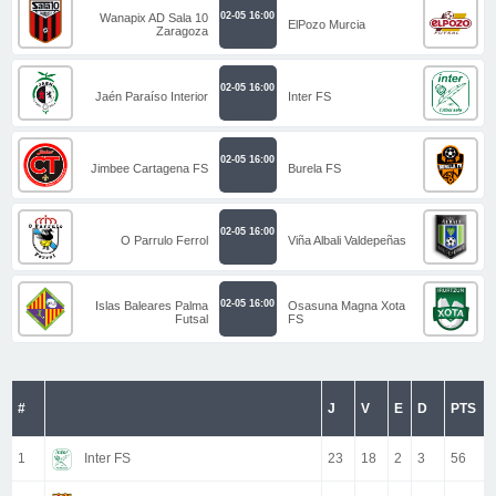
02-05 16:00
Wanapix AD Sala 10
ElPozo Murcia
Zaragoza
02-05 16:00
Jaén Paraíso Interior
Inter FS
02-05 16:00
Jimbee Cartagena FS
Burela FS
02-05 16:00
O Parrulo Ferrol
Viña Albali Valdepeñas
02-05 16:00
Islas Baleares Palma
Osasuna Magna Xota
Futsal
FS
#
J
V
E
D
PTS
1
Inter FS
23
18
2
3
56