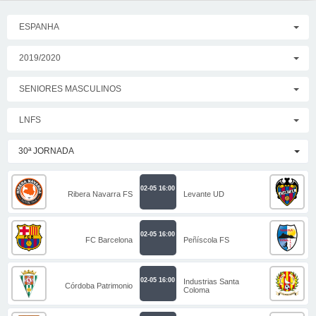
ESPANHA
2019/2020
SENIORES MASCULINOS
LNFS
30ª JORNADA
02-05 16:00
Ribera Navarra FS
Levante UD
02-05 16:00
FC Barcelona
Peñíscola FS
02-05 16:00
Industrias Santa
Córdoba Patrimonio
Coloma