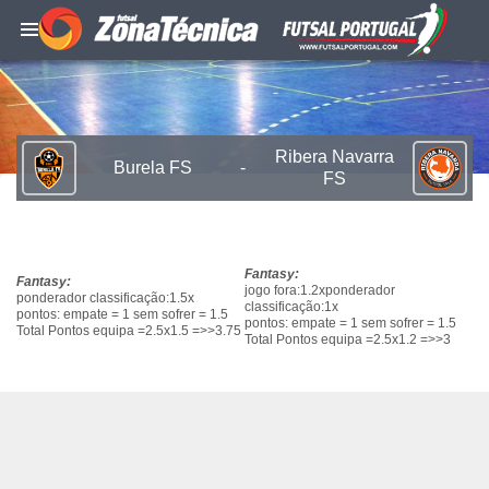
Ribera Navarra
Burela FS
-
FS
Fantasy:
Fantasy:
jogo fora:1.2xponderador
ponderador classificação:1.5x
classificação:1x
pontos: empate = 1 sem sofrer = 1.5
pontos: empate = 1 sem sofrer = 1.5
Total Pontos equipa =2.5x1.5 =>>3.75
Total Pontos equipa =2.5x1.2 =>>3