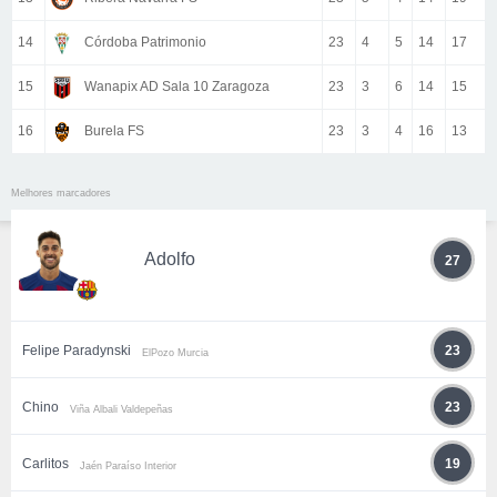
14
Córdoba Patrimonio
23
4
5
14
17
15
Wanapix AD Sala 10 Zaragoza
23
3
6
14
15
16
Burela FS
23
3
4
16
13
Melhores marcadores
Adolfo
27
Felipe Paradynski
23
ElPozo Murcia
Chino
23
Viña Albali Valdepeñas
Carlitos
19
Jaén Paraíso Interior