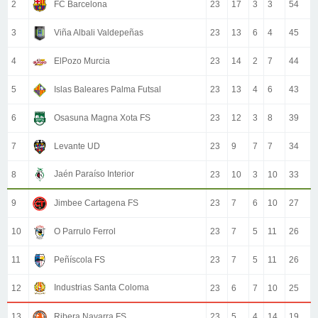
2
FC Barcelona
23
17
3
3
54
3
Viña Albali Valdepeñas
23
13
6
4
45
4
ElPozo Murcia
23
14
2
7
44
5
Islas Baleares Palma Futsal
23
13
4
6
43
6
Osasuna Magna Xota FS
23
12
3
8
39
7
Levante UD
23
9
7
7
34
Jaén Paraíso Interior
8
23
10
3
10
33
9
Jimbee Cartagena FS
23
7
6
10
27
10
O Parrulo Ferrol
23
7
5
11
26
11
Peñíscola FS
23
7
5
11
26
Industrias Santa Coloma
12
23
6
7
10
25
13
Ribera Navarra FS
23
5
4
14
19