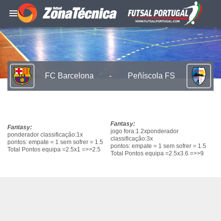
FC Barcelona
-
Peñíscola FS
Fantasy:
Fantasy:
jogo fora:1.2xponderador
ponderador classificação:1x
classificação:3x
pontos: empate = 1 sem sofrer = 1.5
pontos: empate = 1 sem sofrer = 1.5
Total Pontos equipa =2.5x1 =>>2.5
Total Pontos equipa =2.5x3.6 =>>9