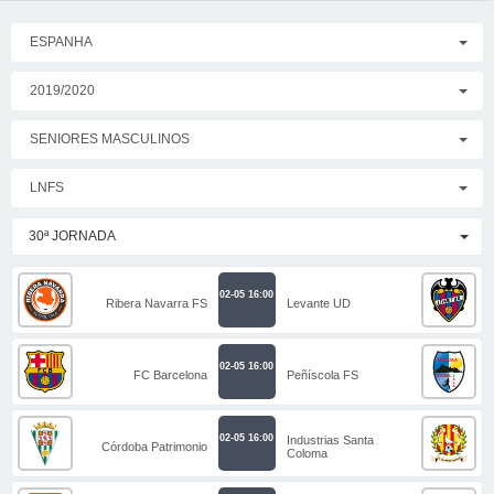
ESPANHA
2019/2020
SENIORES MASCULINOS
LNFS
30ª JORNADA
02-05 16:00
Ribera Navarra FS
Levante UD
02-05 16:00
FC Barcelona
Peñíscola FS
02-05 16:00
Industrias Santa
Córdoba Patrimonio
Coloma