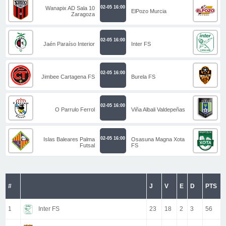
02-05 16:00
Wanapix AD Sala 10
ElPozo Murcia
Zaragoza
02-05 16:00
Jaén Paraíso Interior
Inter FS
02-05 16:00
Jimbee Cartagena FS
Burela FS
02-05 16:00
O Parrulo Ferrol
Viña Albali Valdepeñas
02-05 16:00
Islas Baleares Palma
Osasuna Magna Xota
Futsal
FS
#
J
V
E
D
PTS
1
Inter FS
23
18
2
3
56