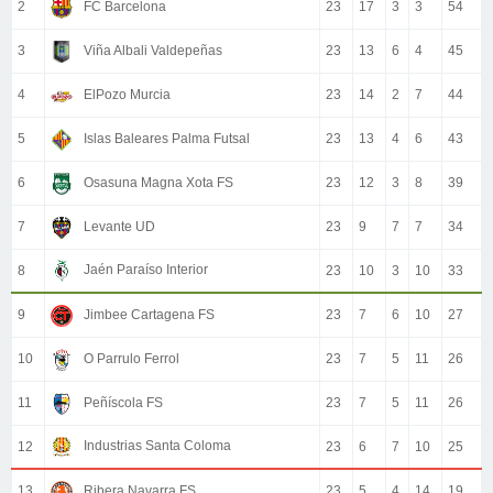
2
FC Barcelona
23
17
3
3
54
3
Viña Albali Valdepeñas
23
13
6
4
45
4
ElPozo Murcia
23
14
2
7
44
5
Islas Baleares Palma Futsal
23
13
4
6
43
6
Osasuna Magna Xota FS
23
12
3
8
39
7
Levante UD
23
9
7
7
34
Jaén Paraíso Interior
8
23
10
3
10
33
9
Jimbee Cartagena FS
23
7
6
10
27
10
O Parrulo Ferrol
23
7
5
11
26
11
Peñíscola FS
23
7
5
11
26
Industrias Santa Coloma
12
23
6
7
10
25
13
Ribera Navarra FS
23
5
4
14
19