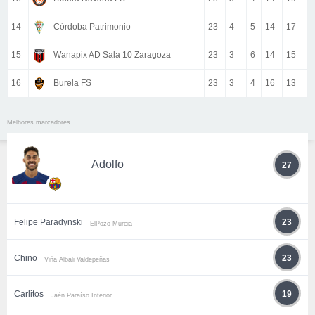
14
Córdoba Patrimonio
23
4
5
14
17
15
Wanapix AD Sala 10 Zaragoza
23
3
6
14
15
16
Burela FS
23
3
4
16
13
Melhores marcadores
Adolfo
27
Felipe Paradynski
23
ElPozo Murcia
Chino
23
Viña Albali Valdepeñas
Carlitos
19
Jaén Paraíso Interior