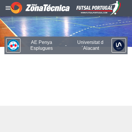
AE Penya
Universitat d
-
Esplugues
´Alacant