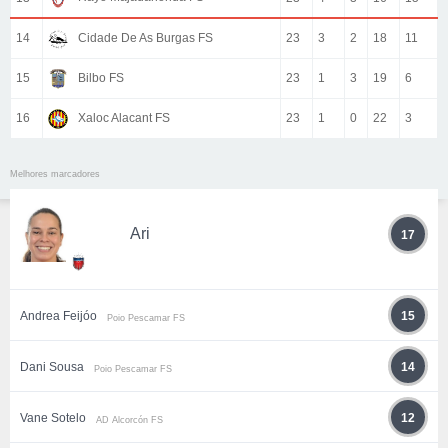
14
Cidade De As Burgas FS
23
3
2
18
11
15
Bilbo FS
23
1
3
19
6
16
Xaloc Alacant FS
23
1
0
22
3
Melhores marcadores
Ari
17
Andrea Feijóo
15
Poio Pescamar FS
Dani Sousa
14
Poio Pescamar FS
Vane Sotelo
12
AD Alcorcón FS