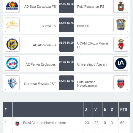
02-05 16:00
AD Sala Zaragoza FS
Poio Pescamar FS
02-05 16:00
Burela FS
Bilbo FS
02-05 16:00
UCAM ElPozo Murcia
AD Alcorcón FS
FS
02-05 16:00
AE Penya Esplugues
Universitat d´Alacant
02-05 16:00
Futsi Atletico
Ourense Envialia FSF
Navalcarnero
#
J
V
E
D
PTS
1
Futsi Atletico Navalcarnero
23
23
0
0
69