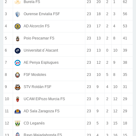
2
Burela FS
23
20
2
1
62
3
Ourense Envialia FSF
23
18
2
3
56
4
AD Alcorcón FS
23
17
2
4
53
5
Poio Pescamar FS
23
13
2
8
41
6
Universitat d´Alacant
23
13
0
10
39
7
AE Penya Esplugues
23
12
2
9
38
8
FSF Mostoles
23
10
5
8
35
9
STV Roldán FSF
23
9
4
10
31
10
UCAM ElPozo Murcia FS
23
9
2
12
29
11
AD Sala Zaragoza FS
23
9
2
12
29
12
CD Leganés
23
5
3
15
18
Rayo Majadahonda FS
13
23
4
3
16
15