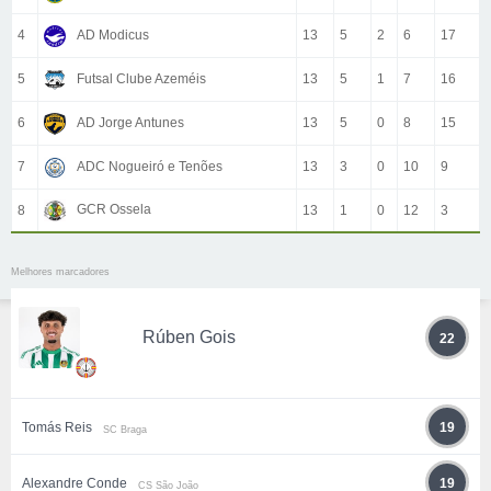
4
AD Modicus
13
5
2
6
17
5
Futsal Clube Azeméis
13
5
1
7
16
6
AD Jorge Antunes
13
5
0
8
15
7
ADC Nogueiró e Tenões
13
3
0
10
9
GCR Ossela
8
13
1
0
12
3
Melhores marcadores
Rúben Gois
22
Tomás Reis
19
SC Braga
Alexandre Conde
19
CS São João