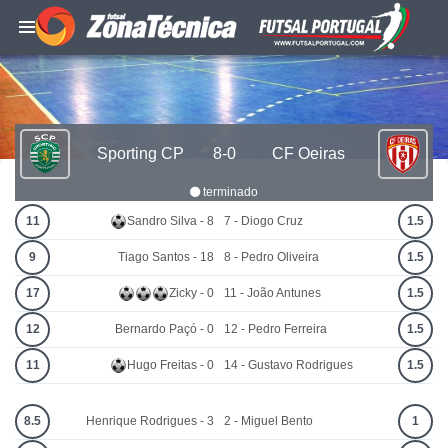
Sporting CP
8-0
CF Oeiras
terminado
11
Sandro Silva - 8
7 - Diogo Cruz
1.5
9
Tiago Santos - 18
8 - Pedro Oliveira
1.5
17
Zicky - 0
11 - João Antunes
1.5
12
Bernardo Paçó - 0
12 - Pedro Ferreira
1.5
11
Hugo Freitas - 0
14 - Gustavo Rodrigues
1.5
8.5
Henrique Rodrigues - 3
2 - Miguel Bento
1