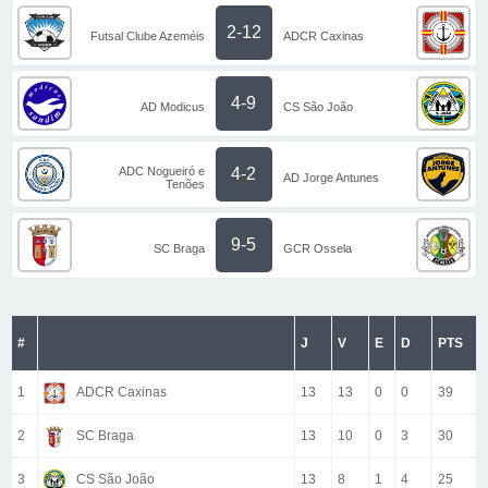
2-12
Futsal Clube Azeméis
ADCR Caxinas
4-9
AD Modicus
CS São João
ADC Nogueiró e
4-2
AD Jorge Antunes
Tenões
9-5
SC Braga
GCR Ossela
#
J
V
E
D
PTS
1
ADCR Caxinas
13
13
0
0
39
2
SC Braga
13
10
0
3
30
3
CS São João
13
8
1
4
25