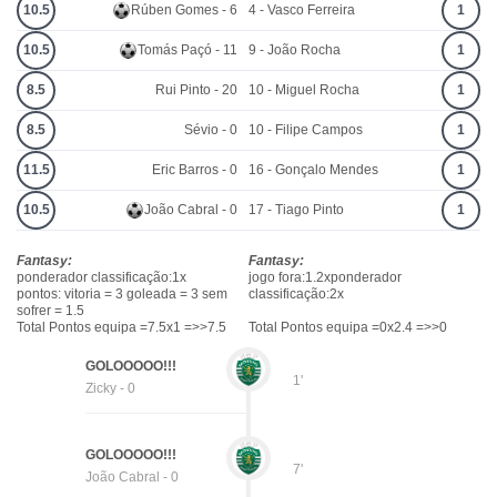
10.5
Rúben Gomes - 6
4 - Vasco Ferreira
1
10.5
Tomás Paçó - 11
9 - João Rocha
1
8.5
Rui Pinto - 20
10 - Miguel Rocha
1
8.5
Sévio - 0
10 - Filipe Campos
1
11.5
Eric Barros - 0
16 - Gonçalo Mendes
1
10.5
João Cabral - 0
17 - Tiago Pinto
1
Fantasy:
Fantasy:
ponderador classificação:1x
jogo fora:1.2xponderador
pontos: vitoria = 3 goleada = 3 sem
classificação:2x
sofrer = 1.5
Total Pontos equipa =7.5x1 =>>7.5
Total Pontos equipa =0x2.4 =>>0
GOLOOOOO!!!
1'
Zicky - 0
GOLOOOOO!!!
7'
João Cabral - 0