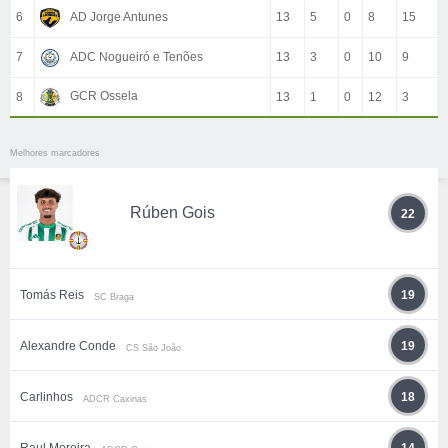
6
AD Jorge Antunes
13
5
0
8
15
7
ADC Nogueiró e Tenões
13
3
0
10
9
GCR Ossela
8
13
1
0
12
3
Melhores marcadores
Rúben Gois
22
Tomás Reis
19
SC Braga
Alexandre Conde
19
CS São João
Carlinhos
18
ADCR Caxinas