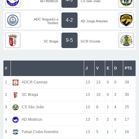
AD Modicus
CS São João
ADC Nogueiró e
4-2
AD Jorge Antunes
Tenões
9-5
SC Braga
GCR Ossela
#
J
V
E
D
PTS
1
ADCR Caxinas
13
13
0
0
39
2
SC Braga
13
10
0
3
30
3
CS São João
13
8
1
4
25
4
AD Modicus
13
5
2
6
17
5
Futsal Clube Azeméis
13
5
1
7
16