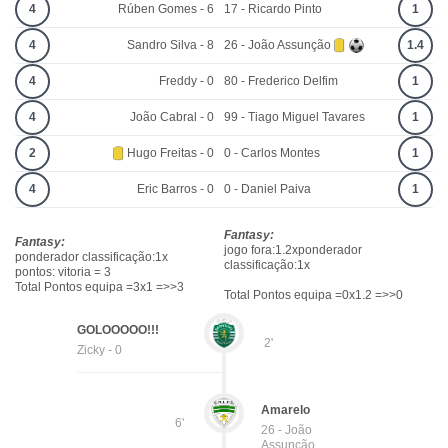
4
Rúben Gomes - 6
17 - Ricardo Pinto
1
4
Sandro Silva - 8
26 - João Assunção
1.4
4
Freddy - 0
80 - Frederico Delfim
1
4
João Cabral - 0
99 - Tiago Miguel Tavares
1
2
Hugo Freitas - 0
0 - Carlos Montes
1
4
Eric Barros - 0
0 - Daniel Paiva
1
Fantasy:
Fantasy:
jogo fora:1.2xponderador
ponderador classificação:1x
classificação:1x
pontos: vitoria = 3
Total Pontos equipa =3x1 =>>3
Total Pontos equipa =0x1.2 =>>0
GOLOOOOO!!!
2'
Zicky - 0
Amarelo
6'
26 - João
Assunção