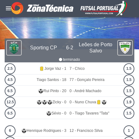
Leões de Porto
Sporting CP
6-2
Salvo
terminado
2.5
Jorge Vaz - 1
7 - Chico
1.5
4.5
Tiago Santos - 18
77 - Gonçalo Pereira
1.5
6.5
Rui Pinto - 20
0 - André Machado
1.5
12.5
Zicky - 0
0 - Nuno Chuva
1.9
6.5
Sévio - 0
0 - Tiago Tavares "Tata"
1.5
6
Henrique Rodrigues - 3
12 - Francisco Silva
1