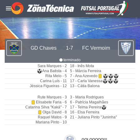
GD Chaves
1-7
FC Vermoim
terminado
Sara Marques - 2
18 - Inês Mota
Ana Batista - 4
5 - Márcia Ferreira
Rita Melo - 5
7 - Ana Azevedo
Carina Luís - 11
17 - Carla Vanessa
Jéssica Figueiras - 12
13 - Cátia Balona
Rute Marques - 3
3 - Maria Rodrigues
Elisabete Faria - 6
6 - Patrícia Magalhães
Catarina Silva "Kaká" - 7
17 - Telma Pereira
Olga David - 8
16 - Elsa Ferreira
Raquel Matos - 9
21 - Juliana Pinto "Juninha"
Mariana Pinto - 10
GOLOOOOO!!!