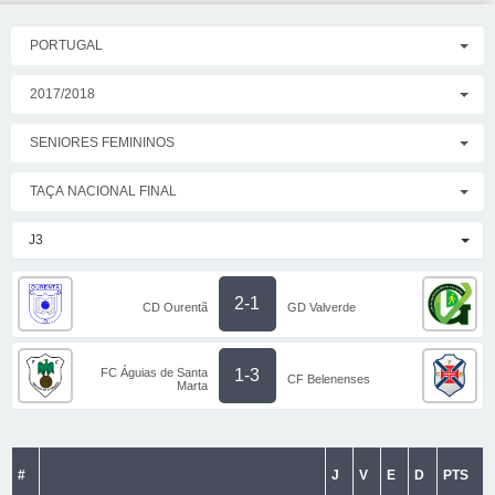
PORTUGAL
2017/2018
SENIORES FEMININOS
TAÇA NACIONAL FINAL
J3
2-1
CD Ourentã
GD Valverde
FC Águias de Santa
1-3
CF Belenenses
Marta
#
J
V
E
D
PTS