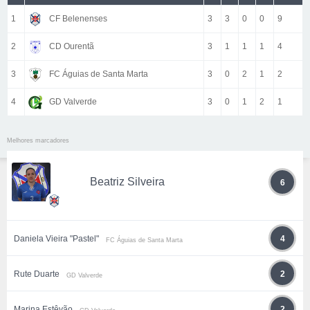
1
CF Belenenses
3
3
0
0
9
2
CD Ourentã
3
1
1
1
4
3
FC Águias de Santa Marta
3
0
2
1
2
4
GD Valverde
3
0
1
2
1
Melhores marcadores
Beatriz Silveira
6
Daniela Vieira "Pastel"
4
FC Águias de Santa Marta
Rute Duarte
2
GD Valverde
Marina Estêvão
2