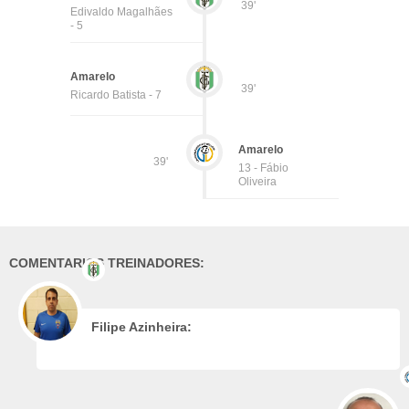
39'
Edivaldo Magalhães
- 5
Amarelo
39'
Ricardo Batista - 7
Amarelo
39'
13 - Fábio
Oliveira
COMENTARIOS TREINADORES:
Filipe Azinheira: