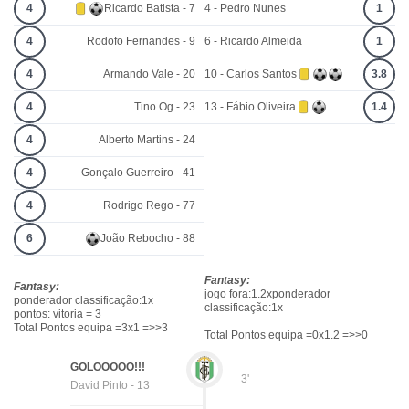
4
Ricardo Batista - 7
4 - Pedro Nunes
1
4
Rodofo Fernandes - 9
6 - Ricardo Almeida
1
4
Armando Vale - 20
10 - Carlos Santos
3.8
4
Tino Og - 23
13 - Fábio Oliveira
1.4
4
Alberto Martins - 24
4
Gonçalo Guerreiro - 41
4
Rodrigo Rego - 77
6
João Rebocho - 88
Fantasy:
Fantasy:
jogo fora:1.2xponderador
ponderador classificação:1x
classificação:1x
pontos: vitoria = 3
Total Pontos equipa =3x1 =>>3
Total Pontos equipa =0x1.2 =>>0
GOLOOOOO!!!
3'
David Pinto - 13