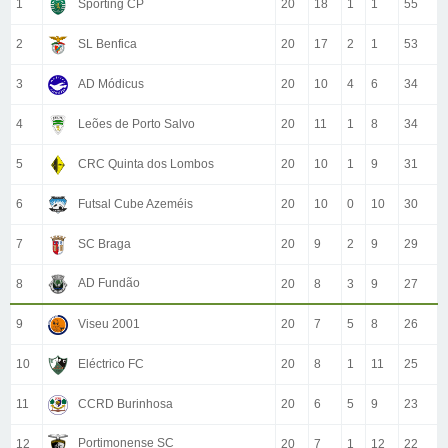
1
Sporting CP
20
18
1
1
55
2
SL Benfica
20
17
2
1
53
3
AD Módicus
20
10
4
6
34
4
Leões de Porto Salvo
20
11
1
8
34
5
CRC Quinta dos Lombos
20
10
1
9
31
6
Futsal Cube Azeméis
20
10
0
10
30
7
SC Braga
20
9
2
9
29
AD Fundão
8
20
8
3
9
27
9
Viseu 2001
20
7
5
8
26
10
Eléctrico FC
20
8
1
11
25
11
CCRD Burinhosa
20
6
5
9
23
Portimonense SC
12
20
7
1
12
22