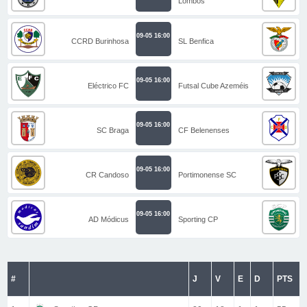
Lombos
09-05 16:00
CCRD Burinhosa
SL Benfica
09-05 16:00
Eléctrico FC
Futsal Cube Azeméis
09-05 16:00
SC Braga
CF Belenenses
09-05 16:00
CR Candoso
Portimonense SC
09-05 16:00
AD Módicus
Sporting CP
#
J
V
E
D
PTS