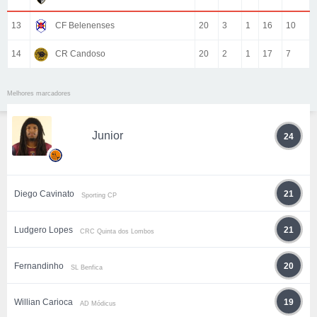
13
CF Belenenses
20
3
1
16
10
14
CR Candoso
20
2
1
17
7
Melhores marcadores
Junior
24
Diego Cavinato
21
Sporting CP
Ludgero Lopes
21
CRC Quinta dos Lombos
Fernandinho
20
SL Benfica
Willian Carioca
19
AD Módicus