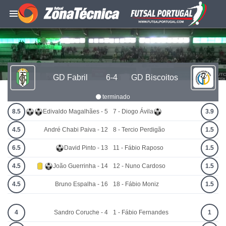
GD Fabril
6-4
GD Biscoitos
terminado
8.5
Edivaldo Magalhães - 5
7 - Diogo Ávila
3.9
4.5
André Chabi Paiva - 12
8 - Tercio Perdigão
1.5
6.5
David Pinto - 13
11 - Fábio Raposo
1.5
4.5
João Guerrinha - 14
12 - Nuno Cardoso
1.5
4.5
Bruno Espalha - 16
18 - Fábio Moniz
1.5
4
Sandro Coruche - 4
1 - Fábio Fernandes
1