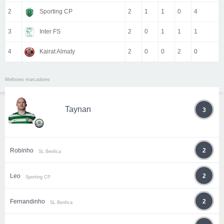
2
Sporting CP
2
1
1
0
4
3
Inter FS
2
0
1
1
1
4
Kairat Almaty
2
0
0
2
0
Melhores marcadores
Taynan
3
Robinho
2
SL Benfica
Leo
2
Sporting CP
Fernandinho
2
SL Benfica