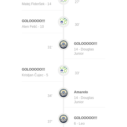
27'
Matej Fideršek - 14
GOLOOOOO!!!
30'
Alen Fetić - 10
GOLOOOOO!!!
31'
14 - Douglas
Junior
GOLOOOOO!!!
33'
Kristjan Čujec - 5
Amarelo
34'
14 - Douglas
Junior
GOLOOOOO!!!
37'
6 - Leo