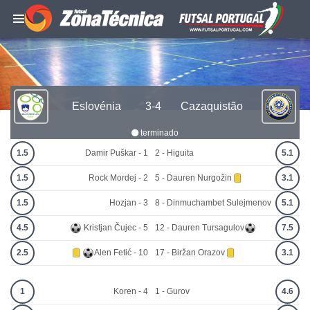
Eslovénia
3-4
Cazaquistão
terminado
1.5
Damir Puškar - 1
2 - Higuita
5.1
1.5
Rock Mordej - 2
5 - Dauren Nurgožin
3.1
1.5
Hozjan - 3
8 - Dinmuchambet Sulejmenov
5.1
4.5
Kristjan Čujec - 5
12 - Dauren Tursagulov
7.5
2.5
Alen Fetić - 10
17 - Biržan Orazov
3.1
1
Koren - 4
1 - Gurov
4.6