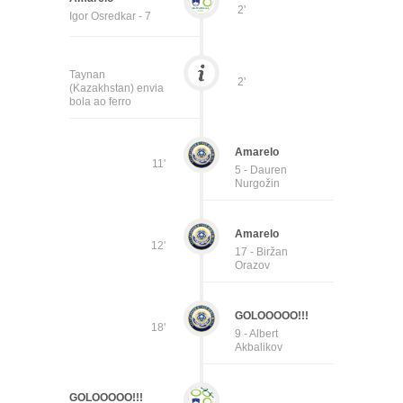
2'
Igor Osredkar - 7
Taynan
2'
(Kazakhstan) envia
bola ao ferro
Amarelo
11'
5 - Dauren
Nurgožin
Amarelo
12'
17 - Biržan
Orazov
GOLOOOOO!!!
18'
9 - Albert
Akbalikov
GOLOOOOO!!!