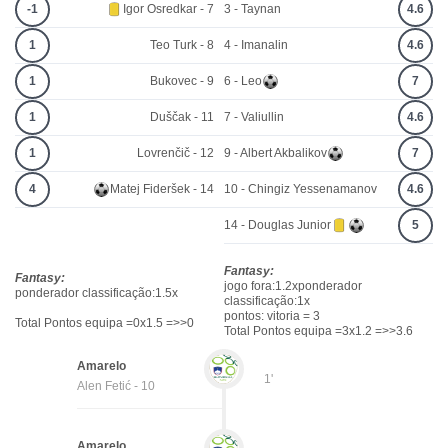
-1
Igor Osredkar - 7
3 - Taynan
4.6
1
Teo Turk - 8
4 - Imanalin
4.6
1
Bukovec - 9
6 - Leo
7
1
Duščak - 11
7 - Valiullin
4.6
1
Lovrenčič - 12
9 - Albert Akbalikov
7
4
Matej Fideršek - 14
10 - Chingiz Yessenamanov
4.6
14 - Douglas Junior
5
Fantasy:
Fantasy:
jogo fora:1.2xponderador
ponderador classificação:1.5x
classificação:1x
pontos: vitoria = 3
Total Pontos equipa =0x1.5 =>>0
Total Pontos equipa =3x1.2 =>>3.6
Amarelo
1'
Alen Fetić - 10
Amarelo