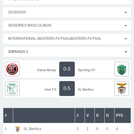
2019/2020
SENIORES MASCULINOS
INTERNATIONAL MASTERS FUTSALMASTERS FUTSAL
JORNADA 2
0-3
Kairat Almaty
Sporting CP
0-5
Inter FS
SL Benfica
#
J
V
E
D
PTS
1
SL Benfica
2
2
0
0
6