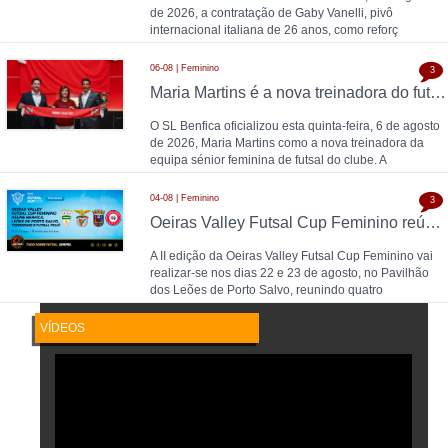
de 2026, a contratação de Gaby Vanelli, pivô
internacional italiana de 26 anos, como reforç
06-08 | Feminino
3
Maria Martins é a nova treinadora do futsal feminino do SL Benfica: contrato válido até 2028 com as campeãs nacionais
O SL Benfica oficializou esta quinta-feira, 6 de agosto
de 2026, Maria Martins como a nova treinadora da
equipa sénior feminina de futsal do clube. A
04-08 | Feminino
3
Oeiras Valley Futsal Cup Feminino reúne Benfica, Leões de Porto Salvo, Torreense e Futsal Feijó
A II edição da Oeiras Valley Futsal Cup Feminino vai
realizar-se nos dias 22 e 23 de agosto, no Pavilhão
dos Leões de Porto Salvo, reunindo quatro
VÍDEOS