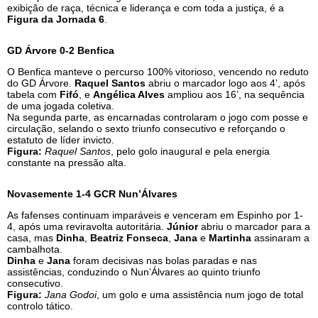
exibição de raça, técnica e liderança e com toda a justiça, é a
Figura da Jornada 6
.
GD Árvore 0-2 Benfica
O Benfica manteve o percurso 100% vitorioso, vencendo no reduto
do GD Árvore.
Raquel Santos
abriu o marcador logo aos 4’, após
tabela com
Fifó
, e
Angélica Alves
ampliou aos 16’, na sequência
de uma jogada coletiva.
Na segunda parte, as encarnadas controlaram o jogo com posse e
circulação, selando o sexto triunfo consecutivo e reforçando o
estatuto de líder invicto.
Figura:
Raquel Santos
, pelo golo inaugural e pela energia
constante na pressão alta.
Novasemente 1-4 GCR Nun’Álvares
As fafenses continuam imparáveis e venceram em Espinho por 1-
4, após uma reviravolta autoritária.
Júnior
abriu o marcador para a
casa, mas
Dinha
,
Beatriz Fonseca
,
Jana
e
Martinha
assinaram a
cambalhota.
Dinha
e
Jana
foram decisivas nas bolas paradas e nas
assistências, conduzindo o Nun’Álvares ao quinto triunfo
consecutivo.
Figura:
Jana Godoi
, um golo e uma assistência num jogo de total
controlo tático.