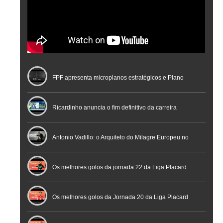
FPF apresenta microplanos estratégicos e Plano
Nacional de Arbitragem
Ricardinho anuncia o fim definitivo da carreira
profissional em conferência histórica na Cidade do
Antonio Vadillo: o Arquiteto do Milagre Europeu no
Futebol
Futsal | Documentário
Os melhores golos da jornada 22 da Liga Placard
Os melhores golos da Jornada 20 da Liga Placard