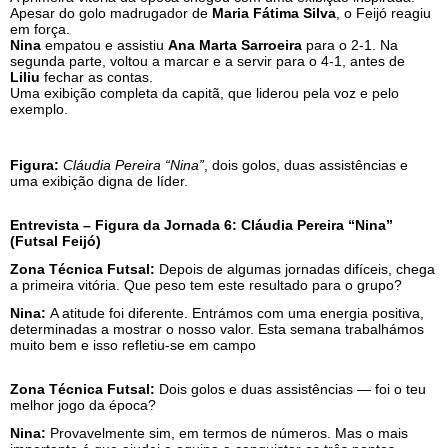
Apesar do golo madrugador de
Maria Fátima Silva
, o Feijó reagiu
em força.
Nina
empatou e assistiu
Ana Marta Sarroeira
para o 2-1. Na
segunda parte, voltou a marcar e a servir para o 4-1, antes de
Liliu
fechar as contas.
Uma exibição completa da capitã, que liderou pela voz e pelo
exemplo.
Figura:
Cláudia Pereira “Nina”
, dois golos, duas assistências e
uma exibição digna de líder.
Entrevista – Figura da Jornada 6: Cláudia Pereira “Nina”
(Futsal Feijó)
Zona Técnica Futsal:
Depois de algumas jornadas difíceis, chega
a primeira vitória. Que peso tem este resultado para o grupo?
Nina:
A atitude foi diferente. Entrámos com uma energia positiva,
determinadas a mostrar o nosso valor. Esta semana trabalhámos
muito bem e isso refletiu-se em campo
Zona Técnica Futsal:
Dois golos e duas assistências — foi o teu
melhor jogo da época?
Nina:
Provavelmente sim, em termos de números. Mas o mais