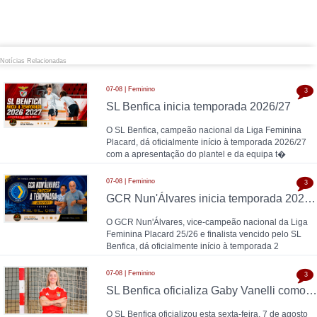
Notícias Relacionadas
07-08 | Feminino
3
SL Benfica inicia temporada 2026/27
O SL Benfica, campeão nacional da Liga Feminina
Placard, dá oficialmente início à temporada 2026/27
com a apresentação do plantel e da equipa t�
07-08 | Feminino
3
GCR Nun'Álvares inicia temporada 2026/27
O GCR Nun'Álvares, vice-campeão nacional da Liga
Feminina Placard 25/26 e finalista vencido pelo SL
Benfica, dá oficialmente início à temporada 2
07-08 | Feminino
3
SL Benfica oficializa Gaby Vanelli como reforço para 2026/27: pivô internacional italiana chega da AS Roma, conforme a Zona Técnica Futsal já havia avançado
O SL Benfica oficializou esta sexta-feira, 7 de agosto