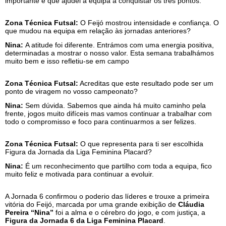
importante é que ajudei a equipa a conquistar os três pontos.
Zona Técnica Futsal:
O Feijó mostrou intensidade e confiança. O
que mudou na equipa em relação às jornadas anteriores?
Nina:
A atitude foi diferente. Entrámos com uma energia positiva,
determinadas a mostrar o nosso valor. Esta semana trabalhámos
muito bem e isso refletiu-se em campo
Zona Técnica Futsal:
Acreditas que este resultado pode ser um
ponto de viragem no vosso campeonato?
Nina:
Sem dúvida. Sabemos que ainda há muito caminho pela
frente, jogos muito difíceis mas vamos continuar a trabalhar com
todo o compromisso e foco para continuarmos a ser felizes.
Zona Técnica Futsal:
O que representa para ti ser escolhida
Figura da Jornada da Liga Feminina Placard?
Nina:
É um reconhecimento que partilho com toda a equipa, fico
muito feliz e motivada para continuar a evoluir.
A Jornada 6 confirmou o poderio das líderes e trouxe a primeira
vitória do Feijó, marcada por uma grande exibição de
Cláudia
Pereira “Nina”
foi a alma e o cérebro do jogo, e com justiça, a
Figura da Jornada 6 da Liga Feminina Placard
.