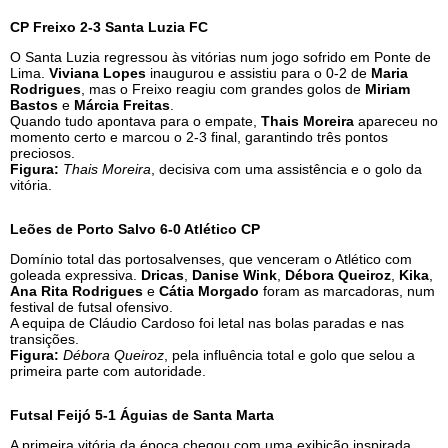
CP Freixo 2-3 Santa Luzia FC
O Santa Luzia regressou às vitórias num jogo sofrido em Ponte de
Lima.
Viviana Lopes
inaugurou e assistiu para o 0-2 de
Maria
Rodrigues
, mas o Freixo reagiu com grandes golos de
Miriam
Bastos
e
Márcia Freitas
.
Quando tudo apontava para o empate,
Thais Moreira
apareceu no
momento certo e marcou o 2-3 final, garantindo três pontos
preciosos.
Figura:
Thais Moreira
, decisiva com uma assistência e o golo da
vitória.
Leões de Porto Salvo 6-0 Atlético CP
Domínio total das portosalvenses, que venceram o Atlético com
goleada expressiva.
Dricas
,
Danise Wink
,
Débora Queiroz
,
Kika
,
Ana Rita Rodrigues
e
Cátia Morgado
foram as marcadoras, num
festival de futsal ofensivo.
A equipa de Cláudio Cardoso foi letal nas bolas paradas e nas
transições.
Figura:
Débora Queiroz
, pela influência total e golo que selou a
primeira parte com autoridade.
Futsal Feijó 5-1 Águias de Santa Marta
A primeira vitória da época chegou com uma exibição inspirada.