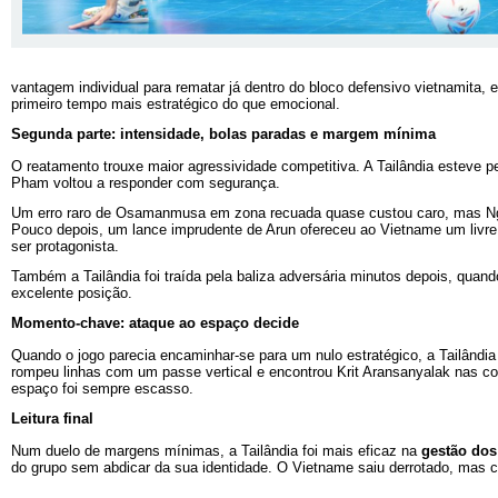
vantagem individual para rematar já dentro do bloco defensivo vietnamita,
primeiro tempo mais estratégico do que emocional.
Segunda parte: intensidade, bolas paradas e margem mínima
O reatamento trouxe maior agressividade competitiva. A Tailândia esteve 
Pham voltou a responder com segurança.
Um erro raro de Osamanmusa em zona recuada quase custou caro, mas Ngu
Pouco depois, um lance imprudente de Arun ofereceu ao Vietname um livre
ser protagonista.
Também a Tailândia foi traída pela baliza adversária minutos depois, quan
excelente posição.
Momento-chave: ataque ao espaço decide
Quando o jogo parecia encaminhar-se para um nulo estratégico, a Tailândi
rompeu linhas com um passe vertical e encontrou Krit Aransanyalak nas co
espaço foi sempre escasso.
Leitura final
Num duelo de margens mínimas, a Tailândia foi mais eficaz na
gestão do
do grupo sem abdicar da sua identidade. O Vietname saiu derrotado, mas c