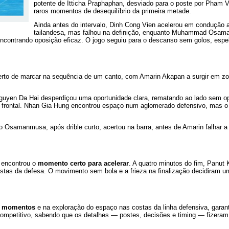
potente de Itticha Praphaphan, desviado para o poste por Pham 
raros momentos de desequilíbrio da primeira metade.
Ainda antes do intervalo, Dinh Cong Vien acelerou em condução a
tailandesa, mas falhou na definição, enquanto Muhammad Osam
 encontrando oposição eficaz. O jogo seguiu para o descanso sem golos, esp
perto de marcar na sequência de um canto, com Amarin Akapan a surgir em zo
yen Da Hai desperdiçou uma oportunidade clara, rematando ao lado sem opo
 frontal. Nhan Gia Hung encontrou espaço num aglomerado defensivo, mas o 
do Osamanmusa, após drible curto, acertou na barra, antes de Amarin falhar 
a encontrou o
momento certo para acelerar
. A quatro minutos do fim, Panut 
stas da defesa. O movimento sem bola e a frieza na finalização decidiram u
s momentos
e na exploração do espaço nas costas da linha defensiva, garant
ompetitivo, sabendo que os detalhes — postes, decisões e timing — fizeram 