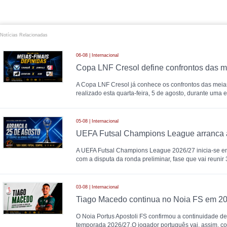
Notícias Relacionadas
06-08 | Internacional
Copa LNF Cresol define confrontos das me
A Copa LNF Cresol já conhece os confrontos das meias-
realizado esta quarta-feira, 5 de agosto, durante uma 
05-08 | Internacional
A UEFA Futsal Champions League 2026/27 inicia-se en
com a disputa da ronda preliminar, fase que vai reunir
03-08 | Internacional
Tiago Macedo continua no Noia FS em 2
O Noia Portus Apostoli FS confirmou a continuidade d
temporada 2026/27.O jogador português vai, assim, con