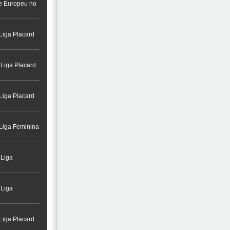
a na Cidade do
re Europeu no
Liga Placard
 Liga Placard
Liga Placard
 Liga Feminina
 Liga
 Liga
Liga Placard