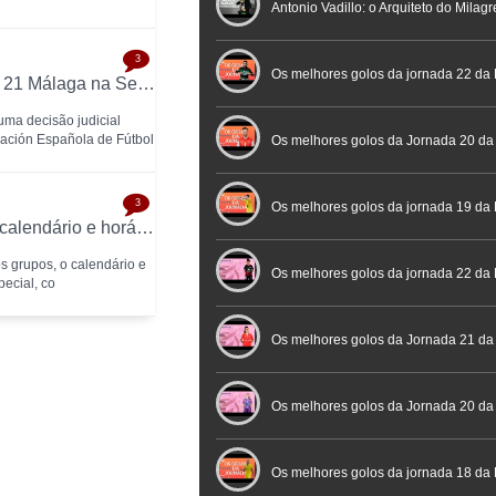
profissional em conferência históric
Antonio Vadillo: o Arquiteto do Milag
3
Futebol
Futsal | Documentário
Os melhores golos da jornada 22 da 
Tribunal obriga RFEF a inscrever Heredia 21 Málaga na Segunda Divisão
ma decisão judicial
ación Española de Fútbol
Os melhores golos da Jornada 20 da
3
Futsal
Os melhores golos da jornada 19 da 
Taça Brasil de Futsal 2026 já tem grupos, calendário e horários definidos
s grupos, o calendário e
Os melhores golos da jornada 22 da
pecial, co
Placard
Os melhores golos da Jornada 21 da
Feminina Placard
Os melhores golos da Jornada 20 da
Feminina Placard
Os melhores golos da jornada 18 da 