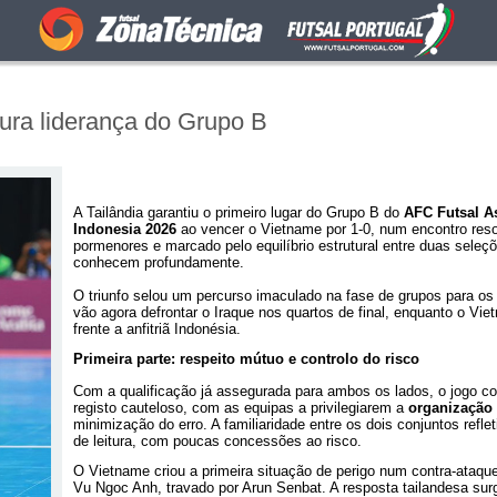
ura liderança do Grupo B
A Tailândia garantiu o primeiro lugar do Grupo B do
AFC Futsal A
Indonesia 2026
ao vencer o Vietname por 1-0, num encontro reso
pormenores e marcado pelo equilíbrio estrutural entre duas seleç
conhecem profundamente.
O triunfo selou um percurso imaculado na fase de grupos para os
vão agora defrontar o Iraque nos quartos de final, enquanto o Vie
frente a anfitriã Indonésia.
Primeira parte: respeito mútuo e controlo do risco
Com a qualificação já assegurada para ambos os lados, o jogo 
registo cauteloso, com as equipas a privilegiarem a
organização 
minimização do erro. A familiaridade entre os dois conjuntos refle
de leitura, com poucas concessões ao risco.
O Vietname criou a primeira situação de perigo num contra-ataqu
Vu Ngoc Anh, travado por Arun Senbat. A resposta tailandesa su