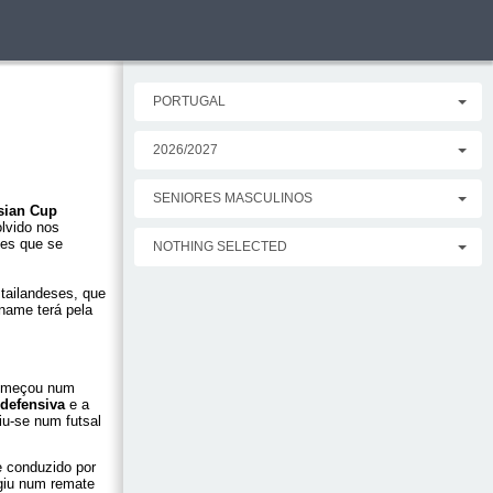
PORTUGAL
2026/2027
SENIORES MASCULINOS
sian Cup
lvido nos
ões que se
NOTHING SELECTED
 tailandeses, que
tname terá pela
começou num
defensiva
e a
tiu-se num futsal
e conduzido por
rgiu num remate