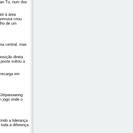
Van Tu, num dos
té à área
anmusa criou
elho de um
na central, mas
sição direta.
poste voltou a
a recarga em
Kittipanuwong
m jogo onde o
indo a liderança
toda a diferença.