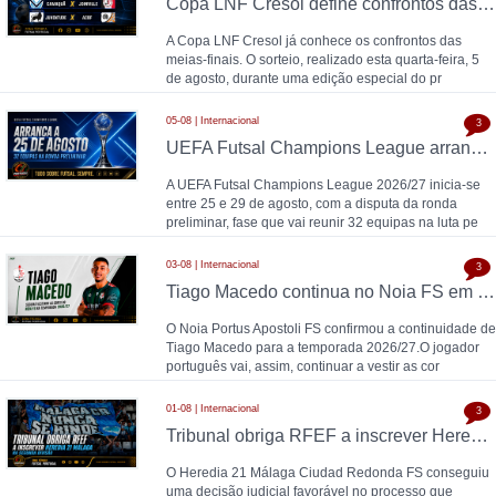
Copa LNF Cresol define confrontos das meias-finais
A Copa LNF Cresol já conhece os confrontos das
meias-finais. O sorteio, realizado esta quarta-feira, 5
de agosto, durante uma edição especial do pr
05-08 | Internacional
3
UEFA Futsal Champions League arranca a 25 de agosto com 32 equipas na ronda preliminar
A UEFA Futsal Champions League 2026/27 inicia-se
entre 25 e 29 de agosto, com a disputa da ronda
preliminar, fase que vai reunir 32 equipas na luta pe
03-08 | Internacional
3
Tiago Macedo continua no Noia FS em 2026/27
O Noia Portus Apostoli FS confirmou a continuidade de
Tiago Macedo para a temporada 2026/27.O jogador
português vai, assim, continuar a vestir as cor
01-08 | Internacional
3
Tribunal obriga RFEF a inscrever Heredia 21 Málaga na Segunda Divisão
O Heredia 21 Málaga Ciudad Redonda FS conseguiu
uma decisão judicial favorável no processo que