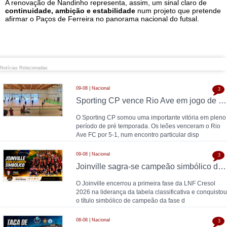
A renovação de Nandinho representa, assim, um sinal claro de
continuidade, ambição e estabilidade
num projeto que pretende
afirmar o Paços de Ferreira no panorama nacional do futsal.
Notícias Relacionadas
09-08 | Nacional
3
Sporting CP vence Rio Ave em jogo de pré temporada disputado em Armamar
O Sporting CP somou uma importante vitória em pleno
período de pré temporada. Os leões venceram o Rio
Ave FC por 5-1, num encontro particular disp
09-08 | Nacional
3
Joinville sagra-se campeão simbólico da 1.ª fase da LNF Cresol 2026
O Joinville encerrou a primeira fase da LNF Cresol
2026 na liderança da tabela classificativa e conquistou
o título simbólico de campeão da fase d
08-08 | Nacional
3