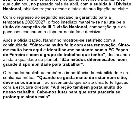
que culminou, no passado mês de abril, com a
subida à II Divisão
Nacional
, objetivo traçado desde o início da sua ligação ao clube.
Com o regresso ao segundo escalão já garantido para a
temporada 2026/2027, o foco imediato mantém-se na
luta pelo
título de campeão da III Divisão Nacional
, competição que os
pacenses continuam a disputar nesta fase decisiva.
Após a oficialização, Nandinho mostrou-se satisfeito com a
continuidade:
“Sinto-me muito feliz com esta renovação. Sinto-
me muito bem aqui e identifico-me bastante com o FC Paços
de Ferreira e com o grupo de trabalho que tenho”
, destacando
ainda a qualidade do plantel:
“São miúdos diferenciados, com
grande disponibilidade para trabalhar”
.
O treinador sublinhou também a importância da estabilidade e da
confiança mútua:
“Quando se gosta muito de estar num sítio,
deve-se continuar”
, acrescentando que existe uma forte ligação
com a estrutura diretiva:
“A direção também gosta muito do
nosso trabalho. Cabe-nos lutar para que esta parceria se
prolongue ainda mais”
.