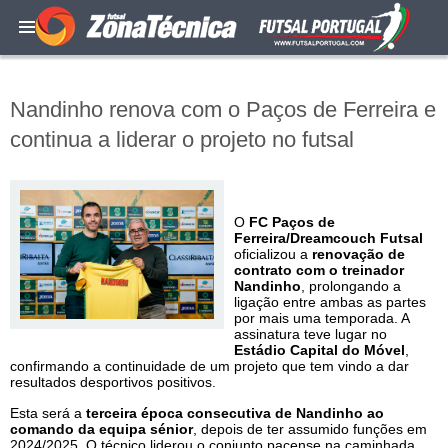
Nandinho renova com o Paços de Ferreira e
continua a liderar o projeto no futsal
O
FC Paços de
Ferreira/Dreamcouch Futsal
oficializou a
renovação de
contrato com o treinador
Nandinho
, prolongando a
ligação entre ambas as partes
por mais uma temporada. A
assinatura teve lugar no
Estádio Capital do Móvel
,
confirmando a continuidade de um projeto que tem vindo a dar
resultados desportivos positivos.
Esta será a
terceira época consecutiva de Nandinho ao
comando da equipa sénior
, depois de ter assumido funções em
2024/2025. O técnico liderou o conjunto pacense na caminhada