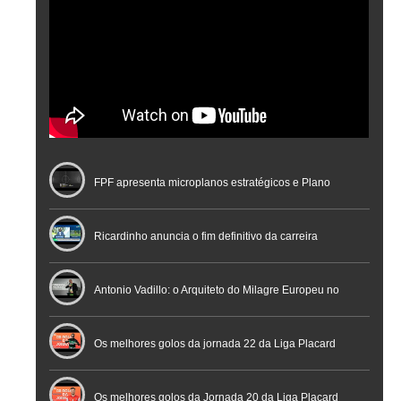
FPF apresenta microplanos estratégicos e Plano
Nacional de Arbitragem
Ricardinho anuncia o fim definitivo da carreira
profissional em conferência histórica na Cidade do
Antonio Vadillo: o Arquiteto do Milagre Europeu no
Futebol
Futsal | Documentário
Os melhores golos da jornada 22 da Liga Placard
Os melhores golos da Jornada 20 da Liga Placard