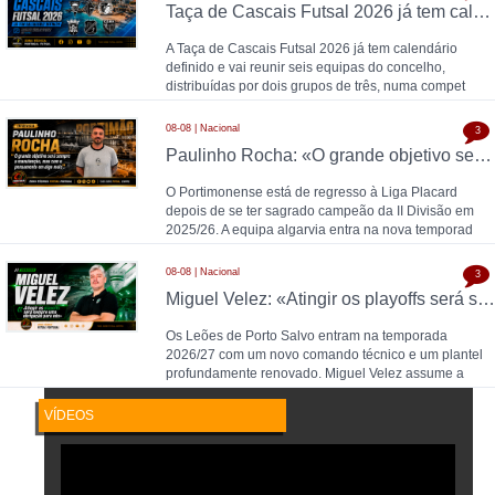
Taça de Cascais Futsal 2026 já tem calendário definido
A Taça de Cascais Futsal 2026 já tem calendário
definido e vai reunir seis equipas do concelho,
distribuídas por dois grupos de três, numa compet
08-08 | Nacional
3
Paulinho Rocha: «O grande objetivo será sempre a manutenção, mas com o pensamento em algo mais»
O Portimonense está de regresso à Liga Placard
depois de se ter sagrado campeão da II Divisão em
2025/26. A equipa algarvia entra na nova temporad
08-08 | Nacional
3
Miguel Velez: «Atingir os playoffs será sempre uma obrigação para nós»
Os Leões de Porto Salvo entram na temporada
2026/27 com um novo comando técnico e um plantel
profundamente renovado. Miguel Velez assume a
equipa pr
VÍDEOS