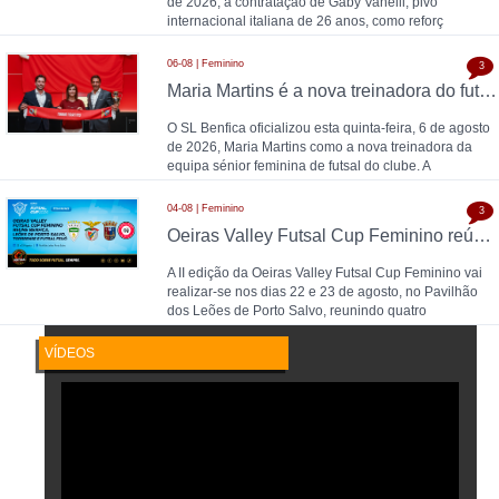
de 2026, a contratação de Gaby Vanelli, pivô
internacional italiana de 26 anos, como reforç
06-08 | Feminino
3
Maria Martins é a nova treinadora do futsal feminino do SL Benfica: contrato válido até 2028 com as campeãs nacionais
O SL Benfica oficializou esta quinta-feira, 6 de agosto
de 2026, Maria Martins como a nova treinadora da
equipa sénior feminina de futsal do clube. A
04-08 | Feminino
3
Oeiras Valley Futsal Cup Feminino reúne Benfica, Leões de Porto Salvo, Torreense e Futsal Feijó
A II edição da Oeiras Valley Futsal Cup Feminino vai
realizar-se nos dias 22 e 23 de agosto, no Pavilhão
dos Leões de Porto Salvo, reunindo quatro
VÍDEOS