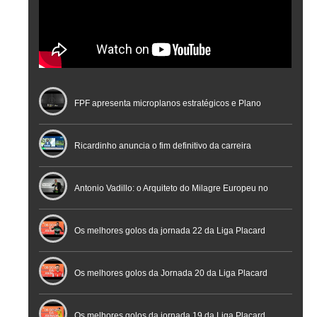
FPF apresenta microplanos estratégicos e Plano
Nacional de Arbitragem
Ricardinho anuncia o fim definitivo da carreira
profissional em conferência histórica na Cidade do
Antonio Vadillo: o Arquiteto do Milagre Europeu no
Futebol
Futsal | Documentário
Os melhores golos da jornada 22 da Liga Placard
Os melhores golos da Jornada 20 da Liga Placard
Futsal
Os melhores golos da jornada 19 da Liga Placard