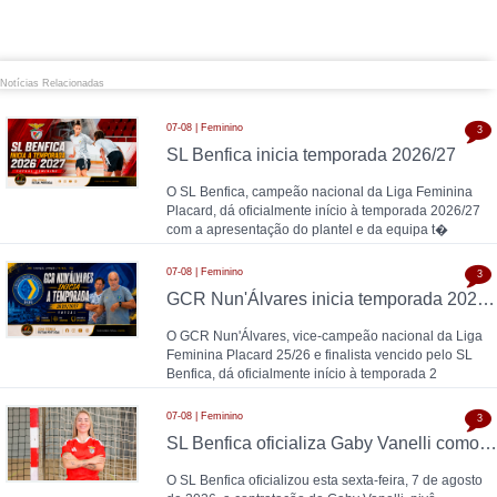
Notícias Relacionadas
07-08 | Feminino
3
SL Benfica inicia temporada 2026/27
O SL Benfica, campeão nacional da Liga Feminina
Placard, dá oficialmente início à temporada 2026/27
com a apresentação do plantel e da equipa t�
07-08 | Feminino
3
GCR Nun'Álvares inicia temporada 2026/27
O GCR Nun'Álvares, vice-campeão nacional da Liga
Feminina Placard 25/26 e finalista vencido pelo SL
Benfica, dá oficialmente início à temporada 2
07-08 | Feminino
3
SL Benfica oficializa Gaby Vanelli como reforço para 2026/27: pivô internacional italiana chega da AS Roma, conforme a Zona Técnica Futsal já havia avançado
O SL Benfica oficializou esta sexta-feira, 7 de agosto