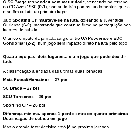
O
SC Braga respondeu com maturidade
, vencendo no terreno
do CD Aves 1930 (
0-1
), somando três pontos fundamentais que o
mantêm colado ao primeiro lugar.
Já o
Sporting CP manteve-se na luta
, goleando a Juventude
Ouriense (
6-0
), mostrando que continua firme na perseguição aos
lugares de subida.
O único empate da jornada surgiu entre
UA Povoense e EDC
Gondomar (2-2)
, num jogo sem impacto direto na luta pelo topo.
Quatro equipas, dois lugares… e um jogo que pode decidir
tudo
A classificação à entrada das últimas duas jornadas:
Maia Futsal/Mercainox – 27 pts
SC Braga – 27 pts
SCU Torreense – 26 pts
Sporting CP – 26 pts
Diferença mínima: apenas 1 ponto entre os quatro primeiros
Duas vagas de subida em jogo
Mas o grande fator decisivo está já na próxima jornada…