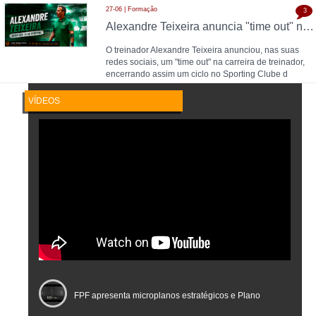
27-06 | Formação
3
Alexandre Teixeira anuncia "time out" no futsal: pausa após título de Campeão Nacional pelo Sporting CP
O treinador Alexandre Teixeira anunciou, nas suas
redes sociais, um "time out" na carreira de treinador,
encerrando assim um ciclo no Sporting Clube d
VÍDEOS
FPF apresenta microplanos estratégicos e Plano