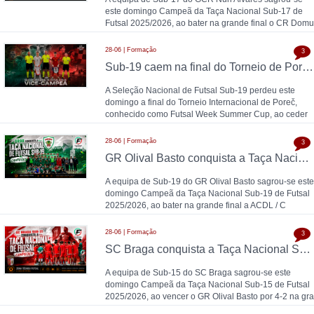
este domingo Campeã da Taça Nacional Sub-17 de
Futsal 2025/2026, ao bater na grande final o CR Domu
28-06 | Formação
3
Sub-19 caem na final do Torneio de Poreč diante da Espanha (1-2)
A Seleção Nacional de Futsal Sub-19 perdeu este
domingo a final do Torneio Internacional de Poreč,
conhecido como Futsal Week Summer Cup, ao ceder
28-06 | Formação
3
GR Olival Basto conquista a Taça Nacional Sub-19 de Futsal após bater ACDL / CBIDN
A equipa de Sub-19 do GR Olival Basto sagrou-se este
domingo Campeã da Taça Nacional Sub-19 de Futsal
2025/2026, ao bater na grande final a ACDL / C
28-06 | Formação
3
SC Braga conquista a Taça Nacional Sub-15 de Futsal e sobe ao Campeonato Nacional 26/27
A equipa de Sub-15 do SC Braga sagrou-se este
domingo Campeã da Taça Nacional Sub-15 de Futsal
2025/2026, ao vencer o GR Olival Basto por 4-2 na gra