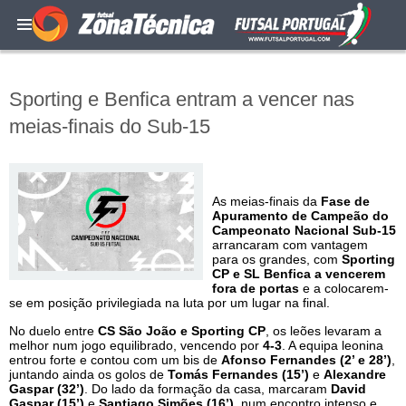
Sporting e Benfica entram a vencer nas
meias-finais do Sub-15
As meias-finais da
Fase de
Apuramento de Campeão do
Campeonato Nacional Sub-15
arrancaram com vantagem
para os grandes, com
Sporting
CP e SL Benfica a vencerem
fora de portas
e a colocarem-
se em posição privilegiada na luta por um lugar na final.
No duelo entre
CS São João e Sporting CP
, os leões levaram a
melhor num jogo equilibrado, vencendo por
4-3
. A equipa leonina
entrou forte e contou com um bis de
Afonso Fernandes (2’ e 28’)
,
juntando ainda os golos de
Tomás Fernandes (15’)
e
Alexandre
Gaspar (32’)
. Do lado da formação da casa, marcaram
David
Gaspar (15’)
e
Santiago Simões (16’)
, num encontro intenso e