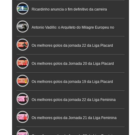
Nacional de Arbitragem
Ricardinho anuncia o fim definitivo da carreira
profissional em conferência histórica na Cidade do
Antonio Vadillo: o Arquiteto do Milagre Europeu no
Futebol
Futsal | Documentário
Os melhores golos da jornada 22 da Liga Placard
Os melhores golos da Jornada 20 da Liga Placard
Futsal
Os melhores golos da jornada 19 da Liga Placard
Os melhores golos da jornada 22 da Liga Feminina
Placard
Os melhores golos da Jornada 21 da Liga Feminina