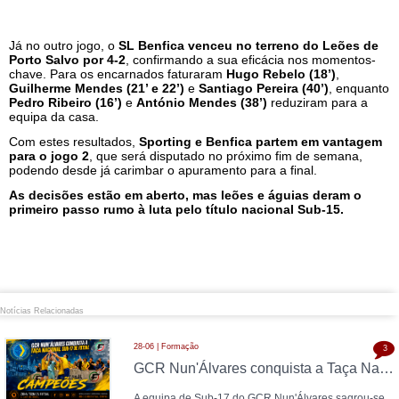
Já no outro jogo, o
SL Benfica venceu no terreno do Leões de
Porto Salvo por 4-2
, confirmando a sua eficácia nos momentos-
chave. Para os encarnados faturaram
Hugo Rebelo (18’)
,
Guilherme Mendes (21’ e 22’)
e
Santiago Pereira (40’)
, enquanto
Pedro Ribeiro (16’)
e
António Mendes (38’)
reduziram para a
equipa da casa.
Com estes resultados,
Sporting e Benfica partem em vantagem
para o jogo 2
, que será disputado no próximo fim de semana,
podendo desde já carimbar o apuramento para a final.
As decisões estão em aberto, mas leões e águias deram o
primeiro passo rumo à luta pelo título nacional Sub-15.
Notícias Relacionadas
28-06 | Formação
3
GCR Nun'Álvares conquista a Taça Nacional Sub-17 de Futsal nas grandes penalidades e sobe ao Nacional
A equipa de Sub-17 do GCR Nun'Álvares sagrou-se