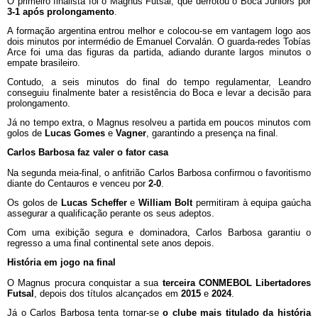
O primeiro finalista foi o Magnus Futsal, que derrotou o Boca Juniors por
3-1 após prolongamento
.
A formação argentina entrou melhor e colocou-se em vantagem logo aos
dois minutos por intermédio de Emanuel Corvalán. O guarda-redes Tobías
Arce foi uma das figuras da partida, adiando durante largos minutos o
empate brasileiro.
Contudo, a seis minutos do final do tempo regulamentar, Leandro
conseguiu finalmente bater a resistência do Boca e levar a decisão para
prolongamento.
Já no tempo extra, o Magnus resolveu a partida em poucos minutos com
golos de
Lucas Gomes
e
Vagner
, garantindo a presença na final.
Carlos Barbosa faz valer o fator casa
Na segunda meia-final, o anfitrião Carlos Barbosa confirmou o favoritismo
diante do Centauros e venceu por
2-0
.
Os golos de
Lucas Scheffer
e
William Bolt
permitiram à equipa gaúcha
assegurar a qualificação perante os seus adeptos.
Com uma exibição segura e dominadora, Carlos Barbosa garantiu o
regresso a uma final continental sete anos depois.
História em jogo na final
O Magnus procura conquistar a sua
terceira CONMEBOL Libertadores
Futsal
, depois dos títulos alcançados em
2015
e
2024
.
Já o Carlos Barbosa tenta tornar-se
o clube mais titulado da história