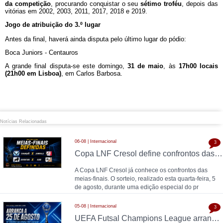
da competição
, procurando conquistar o seu
sétimo troféu
, depois das
vitórias em 2002, 2003, 2011, 2017, 2018 e 2019.
Jogo de atribuição do 3.º lugar
Antes da final, haverá ainda disputa pelo último lugar do pódio:
Boca Juniors - Centauros
A grande final disputa-se este domingo,
31 de maio
, às
17h00 locais
(21h00 em Lisboa)
, em Carlos Barbosa.
Notícias Relacionadas
06-08 | Internacional
3
Copa LNF Cresol define confrontos das meias-finais
A Copa LNF Cresol já conhece os confrontos das
meias-finais. O sorteio, realizado esta quarta-feira, 5
de agosto, durante uma edição especial do pr
05-08 | Internacional
3
UEFA Futsal Champions League arranca a 25 de agosto com 32 equipas na ronda preliminar