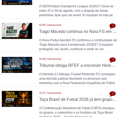
A UEFA Futsal Champions League 2026/27 inicia-se
entre 25 e 29 de agosto, com a disputa da ronda
preliminar, fase que vai reunir 32 equipas na luta pe
03-08 | Internacional
3
Tiago Macedo continua no Noia FS em 2026/27
O Noia Portus Apostoli FS confirmou a continuidade de
Tiago Macedo para a temporada 2026/27.O jogador
português vai, assim, continuar a vestir as cor
01-08 | Internacional
3
Tribunal obriga RFEF a inscrever Heredia 21 Málaga na Segunda Divisão
O Heredia 21 Málaga Ciudad Redonda FS conseguiu
uma decisão judicial favorável no processo que
mantinha com a Real Federación Española de Fútbol
31-07 | Internacional
3
Taça Brasil de Futsal 2026 já tem grupos, calendário e horários definidos
A Confederação Brasileira de Futsal (CBFS) divulgou
os grupos, o calendário e os horários da Taça Brasil
de Futsal 2026 – Divisão Especial, co