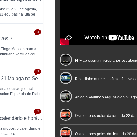
tre 25 e 29 de agosto,
 32 equipas na luta pe
3
026/27
e Tiago Macedo para a
tinuar a vestir as cor
FPF apresenta microplanos estratégi
3
Tribunal obriga RFEF a inscrever Heredia 21 Málaga na Segunda Divisão
Nacional de Arbitragem
Ricardinho anuncia o fim definitivo da
ma decisão judicial
ación Española de Fútbol
profissional em conferência históric
Antonio Vadillo: o Arquiteto do Milag
3
Futebol
Futsal | Documentário
Os melhores golos da jornada 22 da 
Taça Brasil de Futsal 2026 já tem grupos, calendário e horários definidos
s grupos, o calendário e
pecial, co
Os melhores golos da Jornada 20 da