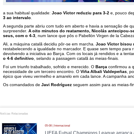
a sua habitual qualidade:
Joao Víctor reduziu para 3-2
e, pouco de
3 ao intervalo
.
A segunda parte abriu com tudo em aberto e havia a sensação de q
surpreender.
A oito minutos do reatamento, Nicolás antecipou-s
seus, com o 4-3
, num lance que pôs o Pabellón Virgen de la Cabeza
Ali, a máquina catalã decidiu pôr-se em marcha.
Joao Víctor bisou 
restabelecendo a igualdade no marcador. E quase sem tempo para 
devolvendo a iniciativa ao Barça. Com os locais já rendidos e a tenta
o 4-6 definitivo
, selando a passagem catalã às meias-finais.
Foi um triunfo trabalhado, sofrido e merecido. O
Barça
confirmou a q
necessidade de um terceiro encontro. O
Viña Albali Valdepeñas
, p
épico que viveu vermelho e amarelo em cada lance. A campanha ando
Os comandados de
Javi Rodríguez
seguem assim para as meias-fina
Notícias Relacionadas
05-08 | Internacional