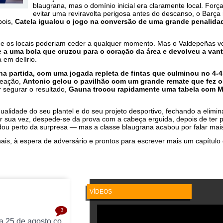
blaugrana, mas o domínio inicial era claramente local. Força
evitar uma reviravolta perigosa antes do descanso, o Barç
pois,
Catela igualou o jogo na conversão de uma grande penalida
ue os locais poderiam ceder a qualquer momento. Mas o Valdepeñas vo
e a uma bola que cruzou para o coração da área e devolveu a va
 em delírio.
na partida, com uma jogada repleta de fintas que culminou no 4-4
reação,
Antonio gelou o pavilhão com um grande remate que fez o
r segurar o resultado,
Gauna trocou rapidamente uma tabela com M
ualidade do seu plantel e do seu projeto desportivo, fechando a elimin
or sua vez, despede-se da prova com a cabeça erguida, depois de ter 
u perto da surpresa — mas a classe blaugrana acabou por falar mais
is, à espera de adversário e prontos para escrever mais um capítulo
VÍDEOS
3
UEFA Futsal Champions League arranca a 25 de agosto com 32 equipas na ronda preliminar