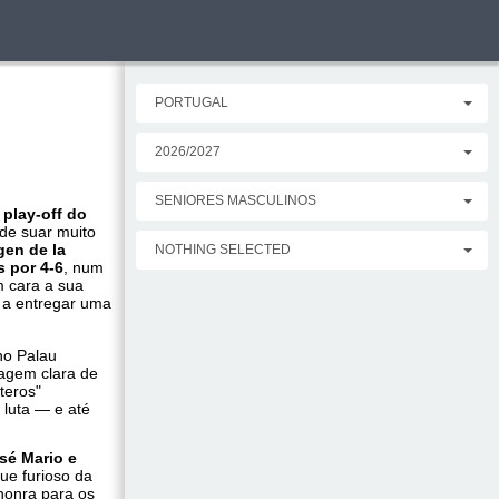
PORTUGAL
2026/2027
SENIORES MASCULINOS
 play-off do
 de suar muito
gen de la
NOTHING SELECTED
s por 4-6
, num
 cara a sua
a entregar uma
no Palau
agem clara de
teros"
 luta — e até
sé Mario e
ue furioso da
honra para os