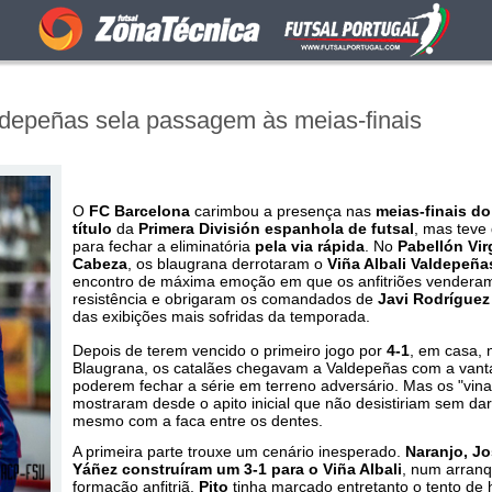
ldepeñas sela passagem às meias-finais
O
FC Barcelona
carimbou a presença nas
meias-finais do
título
da
Primera División espanhola de futsal
, mas teve
para fechar a eliminatória
pela via rápida
. No
Pabellón Vir
Cabeza
, os blaugrana derrotaram o
Viña Albali Valdepeña
encontro de máxima emoção em que os anfitriões venderam
resistência e obrigaram os comandados de
Javi Rodríguez
das exibições mais sofridas da temporada.
Depois de terem vencido o primeiro jogo por
4-1
, em casa, 
Blaugrana, os catalães chegavam a Valdepeñas com a vant
poderem fechar a série em terreno adversário. Mas os "vina
mostraram desde o apito inicial que não desistiriam sem dar
mesmo com a faca entre os dentes.
A primeira parte trouxe um cenário inesperado.
Naranjo, Jo
Yáñez construíram um 3-1 para o Viña Albali
, num arranq
formação anfitriã.
Pito
tinha marcado entretanto o tento de 