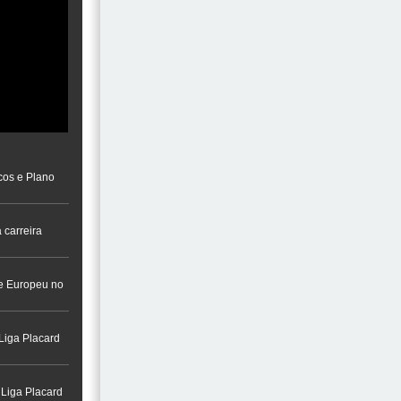
cos e Plano
 carreira
a na Cidade do
re Europeu no
Liga Placard
 Liga Placard