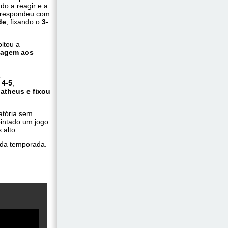
do a reagir e a
a respondeu com
de
, fixando o
3-
ltou a
ntagem aos
,
 4-5
,
atheus e fixou
atória sem
pintado um jogo
 alto.
 da temporada.