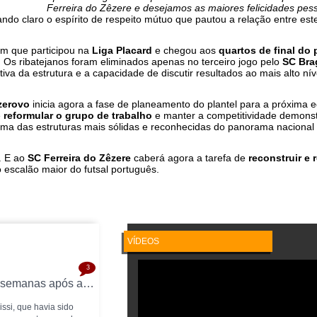
Ferreira do Zêzere e desejamos as maiores felicidades pess
xando claro o espírito de respeito mútuo que pautou a relação entre est
em que participou na
Liga Placard
e chegou aos
quartos de final do 
Os ribatejanos foram eliminados apenas no terceiro jogo pelo
SC Bra
iva da estrutura e a capacidade de discutir resultados ao mais alto níve
zerovo
inicia agora a fase de planeamento do plantel para a próxima e
e
reformular o grupo de trabalho
e manter a competitividade demons
uma das estruturas mais sólidas e reconhecidas do panorama nacional 
. E ao
SC Ferreira do Zêzere
caberá agora a tarefa de
reconstruir e 
escalão maior do futsal português.
VÍDEOS
3
Sissi termina ligação ao AD Fundão duas semanas após apresentação e é reforço da UPVN para 2026/2027
ssi, que havia sido