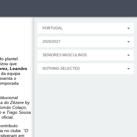
PORTUGAL
2026/2027
SENIORES MASCULINOS
o plantel
lizou que
hrez, Leandro
NOTHING SELECTED
 da equipa
esenta o
emporada
titucional
ra do Zêzere by
 Tomás Colaço,
ro e Tiago Sousa
oficial.
ontributo
ia no clube.
"O
estiveram em