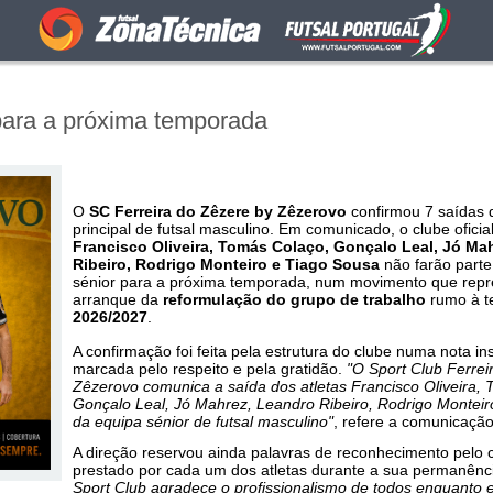
 para a próxima temporada
O
SC Ferreira do Zêzere by Zêzerovo
confirmou 7 saídas d
principal de futsal masculino. Em comunicado, o clube oficia
Francisco Oliveira, Tomás Colaço, Gonçalo Leal, Jó Ma
Ribeiro, Rodrigo Monteiro e Tiago Sousa
não farão parte
sénior para a próxima temporada, num movimento que repr
arranque da
reformulação do grupo de trabalho
rumo à t
2026/2027
.
A confirmação foi feita pela estrutura do clube numa nota ins
marcada pelo respeito e pela gratidão.
"O Sport Club Ferrei
Zêzerovo comunica a saída dos atletas Francisco Oliveira,
Gonçalo Leal, Jó Mahrez, Leandro Ribeiro, Rodrigo Montei
da equipa sénior de futsal masculino"
, refere a comunicação 
A direção reservou ainda palavras de reconhecimento pelo c
prestado por cada um dos atletas durante a sua permanênc
Sport Club agradece o profissionalismo de todos enquanto 