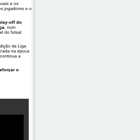
oais e os
es jogadores e o
play-off do
ga
, num
l do futsal
dição da Liga
trada na época
continua a
reforçar o