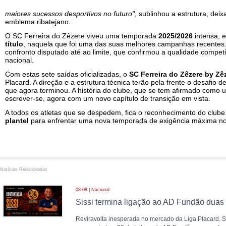
maiores sucessos desportivos no futuro"
, sublinhou a estrutura, dei
emblema ribatejano.
O SC Ferreira do Zêzere viveu uma temporada
2025/2026
intensa, 
título
, naquela que foi uma das suas melhores campanhas recentes. 
confronto disputado até ao limite, que confirmou a qualidade competit
nacional.
Com estas sete saídas oficializadas, o
SC Ferreira do Zêzere by Zê
Placard. A direção e a estrutura técnica terão pela frente o desafio d
que agora terminou. A história do clube, que se tem afirmado como 
escrever-se, agora com um novo capítulo de transição em vista.
A todos os atletas que se despedem, fica o reconhecimento do clube
plantel
para enfrentar uma nova temporada de exigência máxima no 
Notícias Relacionadas
08-08 | Nacional
Reviravolta inesperada no mercado da Liga Placard. Si