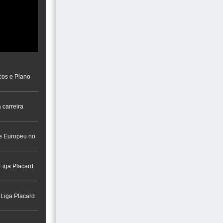
cos e Plano
 carreira
a na Cidade do
re Europeu no
Liga Placard
 Liga Placard