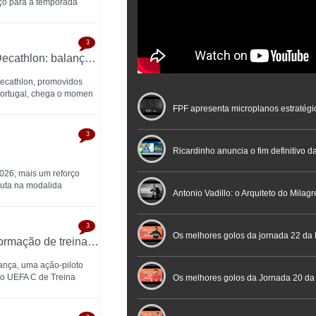
ço para a temporada
3
X Edição dos Portugal Futsal Awards by Decathlon: balanço final da temporada 2025/26
Decathlon, promovidos
Portugal, chega o momen
FPF apresenta microplanos estratégi
3
Nacional de Arbitragem
Ricardinho anuncia o fim definitivo da
2026, mais um reforço
oluta na modalida
profissional em conferência históric
Antonio Vadillo: o Arquiteto do Milag
3
Futebol
Futsal | Documentário
Os melhores golos da jornada 22 da 
FPF testa em Bragança novo modelo de formação de treinadores de futsal
ança, uma ação-piloto
so UEFA C de Treina
Os melhores golos da Jornada 20 da